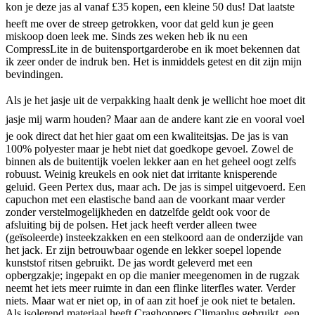
kon je deze jas al vanaf £35 kopen, een kleine 50 dus! Dat laatste
heeft me over de streep getrokken, voor dat geld kun je geen
miskoop doen leek me. Sinds zes weken heb ik nu een
CompressLite in de buitensportgarderobe en ik moet bekennen dat
ik zeer onder de indruk ben. Het is inmiddels getest en dit zijn mijn
bevindingen.
Als je het jasje uit de verpakking haalt denk je wellicht hoe moet dit
jasje mij warm houden? Maar aan de andere kant zie en vooral voel
je ook direct dat het hier gaat om een kwaliteitsjas. De jas is van
100% polyester maar je hebt niet dat goedkope gevoel. Zowel de
binnen als de buitentijk voelen lekker aan en het geheel oogt zelfs
robuust. Weinig kreukels en ook niet dat irritante knisperende
geluid. Geen Pertex dus, maar ach. De jas is simpel uitgevoerd. Een
capuchon met een elastische band aan de voorkant maar verder
zonder verstelmogelijkheden en datzelfde geldt ook voor de
afsluiting bij de polsen. Het jack heeft verder alleen twee
(geïsoleerde) insteekzakken en een stelkoord aan de onderzijde van
het jack. Er zijn betrouwbaar ogende en lekker soepel lopende
kunststof ritsen gebruikt. De jas wordt geleverd met een
opbergzakje; ingepakt en op die manier meegenomen in de rugzak
neemt het iets meer ruimte in dan een flinke literfles water. Verder
niets. Maar wat er niet op, in of aan zit hoef je ook niet te betalen.
Als isolerend materiaal heeft Craghoppers Climaplus gebruikt, een