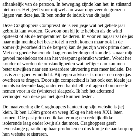
afhankelijk van de persoon. In beweging zijnde kan het, in stilstand
niet meer. Het geeft voor mij wel aan waar ongeveer de grenzen
liggen van deze jas. Ik ben onder de indruk van dit jasje!
Deze Craghoppers CompressLite is een jasje wat het gehele jaar
gebruikt kan worden. Gewoon om bij je te hebben als de wind
opsteekt of als de temperaturen kelderen. In voor en najaar zal de jas
naar mijn mening het beste tot zijn recht komen maar ook in de
zomer (bijvoorbeeld in de bergen) kan de jas zijn werk prima doen.
Met een goede isolerende laag er onder dragend kan de jas naar mijn
gevoel moeiteloos tot aan het vriespunt gebruikt worden. Wordt het
kouder of worden de omstandigheden wat heftiger dan kan men
beter uitwijken naar een zwaardere uitvoering met meer isolatie. De
jas is zeer goed winddicht. Bij regen adviseer ik om er een regenjas
overheen te dragen. Door zijn compactheid is het ook een ideale jas
om als isolerende laag onder een hardshell te dragen of om mee te
nemen voor in de (winterse) slaapzak. Ik heb het ademend
vermogen van deze jas niet goed kunnen testen.
De maatvoering die Craghoppers hanteert op zijn website is (te)
klein. Ik ben 1.89m groot en weeg 85kg en heb een XXL laten
komen. Die past prima en ik kan er nog een redelijk dikke
isolerende laag onder kwijt als dat moet. Craghoppers geeft
levenslange garantie op haar producten en dus kun je de aankoop op
hun website registreren.