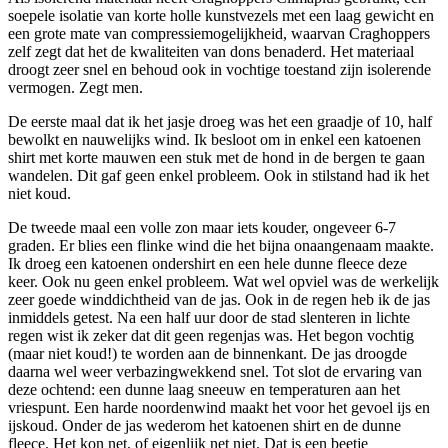
soepele isolatie van korte holle kunstvezels met een laag gewicht en
een grote mate van compressiemogelijkheid, waarvan Craghoppers
zelf zegt dat het de kwaliteiten van dons benaderd. Het materiaal
droogt zeer snel en behoud ook in vochtige toestand zijn isolerende
vermogen. Zegt men.
De eerste maal dat ik het jasje droeg was het een graadje of 10, half
bewolkt en nauwelijks wind. Ik besloot om in enkel een katoenen
shirt met korte mauwen een stuk met de hond in de bergen te gaan
wandelen. Dit gaf geen enkel probleem. Ook in stilstand had ik het
niet koud.
De tweede maal een volle zon maar iets kouder, ongeveer 6-7
graden. Er blies een flinke wind die het bijna onaangenaam maakte.
Ik droeg een katoenen ondershirt en een hele dunne fleece deze
keer. Ook nu geen enkel probleem. Wat wel opviel was de werkelijk
zeer goede winddichtheid van de jas. Ook in de regen heb ik de jas
inmiddels getest. Na een half uur door de stad slenteren in lichte
regen wist ik zeker dat dit geen regenjas was. Het begon vochtig
(maar niet koud!) te worden aan de binnenkant. De jas droogde
daarna wel weer verbazingwekkend snel. Tot slot de ervaring van
deze ochtend: een dunne laag sneeuw en temperaturen aan het
vriespunt. Een harde noordenwind maakt het voor het gevoel ijs en
ijskoud. Onder de jas wederom het katoenen shirt en de dunne
fleece. Het kon net, of eigenlijk net niet. Dat is een beetje