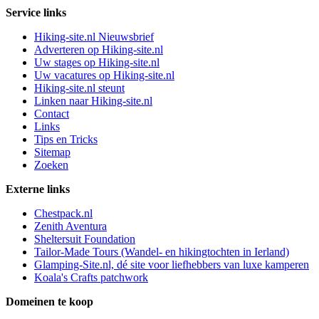
Service links
Hiking-site.nl Nieuwsbrief
Adverteren op Hiking-site.nl
Uw stages op Hiking-site.nl
Uw vacatures op Hiking-site.nl
Hiking-site.nl steunt
Linken naar Hiking-site.nl
Contact
Links
Tips en Tricks
Sitemap
Zoeken
Externe links
Chestpack.nl
Zenith Aventura
Sheltersuit Foundation
Tailor-Made Tours (Wandel- en hikingtochten in Ierland)
Glamping-Site.nl, dé site voor liefhebbers van luxe kamperen
Koala's Crafts patchwork
Domeinen te koop