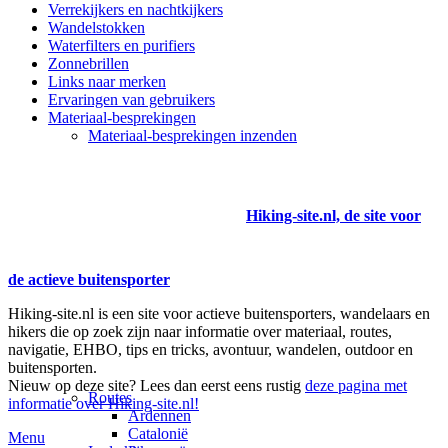
Verrekijkers en nachtkijkers
Wandelstokken
Waterfilters en purifiers
Zonnebrillen
Links naar merken
Ervaringen van gebruikers
Materiaal-besprekingen
Materiaal-besprekingen inzenden
Hiking-site.nl, de site voor
de actieve buitensporter
Hiking-site.nl is een site voor actieve buitensporters, wandelaars en
hikers die op zoek zijn naar informatie over materiaal, routes,
navigatie, EHBO, tips en tricks, avontuur, wandelen, outdoor en
buitensporten.
Nieuw op deze site? Lees dan eerst eens rustig
deze pagina met
Routes
informatie over Hiking-site.nl!
Ardennen
Catalonië
Menu