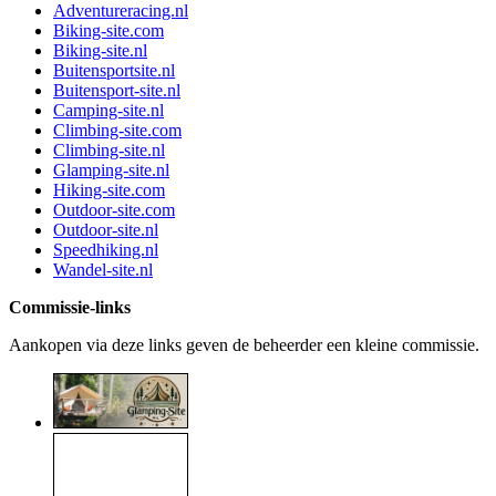
Adventureracing.nl
Biking-site.com
Biking-site.nl
Buitensportsite.nl
Buitensport-site.nl
Camping-site.nl
Climbing-site.com
Climbing-site.nl
Glamping-site.nl
Hiking-site.com
Outdoor-site.com
Outdoor-site.nl
Speedhiking.nl
Wandel-site.nl
Commissie-links
Aankopen via deze links geven de beheerder een kleine commissie.