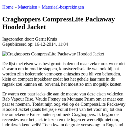
Home
»
Materialen
»
Materiaal-besprekingen
Craghoppers CompressLite Packaway
Hooded Jacket
Ingezonden door: Gerrit Kruis
Gepubliceerd op: 16-12-2014, 11:04
De lijst met eisen was best groot: isolerend maar zeker ook weer niet
té warm om in rond te stappen, kunstvezelisolatie wat ook bij nat
worden zijn isolerende vermogen enigszins zou blijven behouden,
klein en compact inpakbaar zodat het het gehele jaar mee in de
rugzak zou kunnen en, bovenal, het moest zo min mogelijk kosten.
Er waren een paar jacks die aan de meeste van deze eisen voldeden.
Rab Vapour Rise, Vaude Freney en Montane Prism om er maar een
paar te noemen. Totdat mijn oog viel op de CompressLite Packaway
Hooded Jacket (zoals het jasje voluit heet) van het voor mij tot dan
toe onbekende Britse buitensportmerk Craghoppers. Ik begon de
recensies over het jack te lezen en die logen er werkelijk niet om,
indrukwekkend zelfs! Toen kwam de grote verrassing: in Engeland