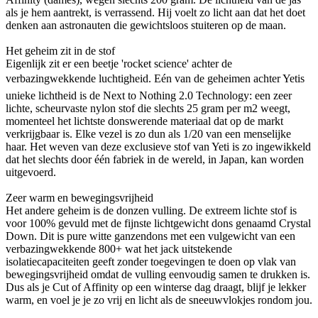
als je hem aantrekt, is verrassend. Hij voelt zo licht aan dat het doet
denken aan astronauten die gewichtsloos stuiteren op de maan.
Het geheim zit in de stof
Eigenlijk zit er een beetje 'rocket science' achter de
verbazingwekkende luchtigheid. Eén van de geheimen achter Yetis
unieke lichtheid is de Next to Nothing 2.0 Technology: een zeer
lichte, scheurvaste nylon stof die slechts 25 gram per m2 weegt,
momenteel het lichtste donswerende materiaal dat op de markt
verkrijgbaar is. Elke vezel is zo dun als 1/20 van een menselijke
haar. Het weven van deze exclusieve stof van Yeti is zo ingewikkeld
dat het slechts door één fabriek in de wereld, in Japan, kan worden
uitgevoerd.
Zeer warm en bewegingsvrijheid
Het andere geheim is de donzen vulling. De extreem lichte stof is
voor 100% gevuld met de fijnste lichtgewicht dons genaamd Crystal
Down. Dit is pure witte ganzendons met een vulgewicht van een
verbazingwekkende 800+ wat het jack uitstekende
isolatiecapaciteiten geeft zonder toegevingen te doen op vlak van
bewegingsvrijheid omdat de vulling eenvoudig samen te drukken is.
Dus als je Cut of Affinity op een winterse dag draagt, blijf je lekker
warm, en voel je je zo vrij en licht als de sneeuwvlokjes rondom jou.