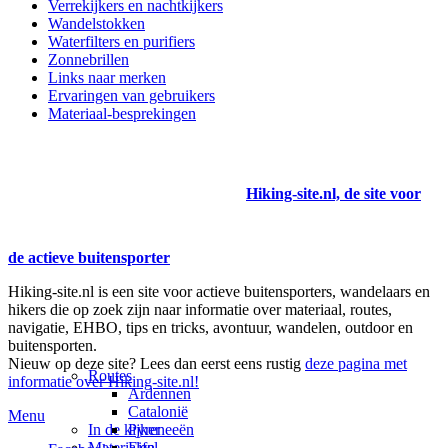
Verrekijkers en nachtkijkers
Wandelstokken
Waterfilters en purifiers
Zonnebrillen
Links naar merken
Ervaringen van gebruikers
Materiaal-besprekingen
Hiking-site.nl, de site voor
de actieve buitensporter
Hiking-site.nl is een site voor actieve buitensporters, wandelaars en
hikers die op zoek zijn naar informatie over materiaal, routes,
navigatie, EHBO, tips en tricks, avontuur, wandelen, outdoor en
buitensporten.
Nieuw op deze site? Lees dan eerst eens rustig
deze pagina met
Routes
informatie over Hiking-site.nl!
Ardennen
Catalonië
Menu
In de kijker
Pyreneeën
Materialen
Eifel