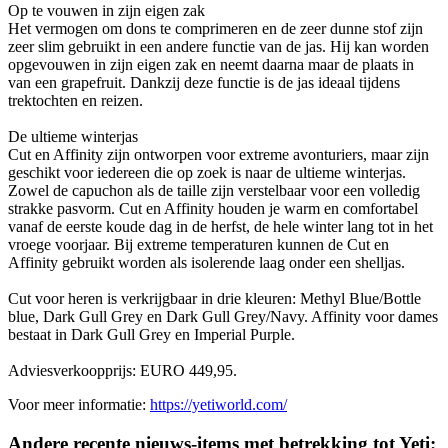
Op te vouwen in zijn eigen zak
Het vermogen om dons te comprimeren en de zeer dunne stof zijn
zeer slim gebruikt in een andere functie van de jas. Hij kan worden
opgevouwen in zijn eigen zak en neemt daarna maar de plaats in
van een grapefruit. Dankzij deze functie is de jas ideaal tijdens
trektochten en reizen.
De ultieme winterjas
Cut en Affinity zijn ontworpen voor extreme avonturiers, maar zijn
geschikt voor iedereen die op zoek is naar de ultieme winterjas.
Zowel de capuchon als de taille zijn verstelbaar voor een volledig
strakke pasvorm. Cut en Affinity houden je warm en comfortabel
vanaf de eerste koude dag in de herfst, de hele winter lang tot in het
vroege voorjaar. Bij extreme temperaturen kunnen de Cut en
Affinity gebruikt worden als isolerende laag onder een shelljas.
Cut voor heren is verkrijgbaar in drie kleuren: Methyl Blue/Bottle
blue, Dark Gull Grey en Dark Gull Grey/Navy. Affinity voor dames
bestaat in Dark Gull Grey en Imperial Purple.
Adviesverkoopprijs: EURO 449,95.
Voor meer informatie:
https://yetiworld.com/
Andere recente nieuws-items met betrekking tot Yeti: