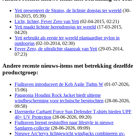
Yeti presenteert de Stratos, de lichtste donsjas ter wereld
(30-
10-2015, 05:39)
Licht, lichter, Fever Zero van Yeti
(02-04-2015, 02:21)
Yeti maakt lichtste herendonsjas ter wereld
(17-03-2015,
04:20)
Yeti gebruikt als eerste ter wereld plantaardige nylon in
outdoorjas
(02-10-2014, 02:30)
Fever Zero, de ultralichte slaapzak van Yeti
(29-05-2014,
07:23)
Andere recente nieuws-items met betrekking dezelfde
productgroep:
Fjallraven introduceert de Keb Agile Tights W
(01-07-2026,
15:06)
Patagonia Houdini Rock Jacket biedt ultieme
windbescherming voor technische bergtochten
(28-06-2026,
09:58)
IJzersterke Carhartt Force Sun Defender T-shirts bieden UPF
40+ UV Protection
(28-06-2026, 09:20)
Fjallraven brengt reststoffen naar lifestyle in nieuwe
Samlaren-collectie
(28-06-2026, 09:09)
Nieuwe Arc'teryx lichtgewicht windjacks combineren uv-