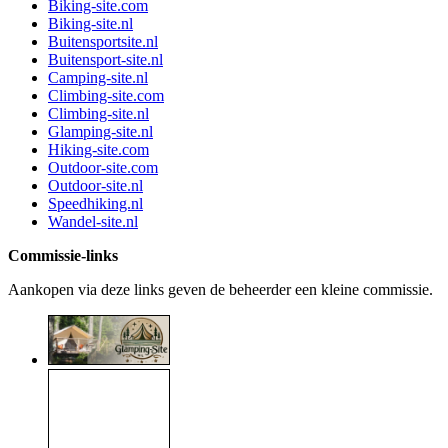
Biking-site.com
Biking-site.nl
Buitensportsite.nl
Buitensport-site.nl
Camping-site.nl
Climbing-site.com
Climbing-site.nl
Glamping-site.nl
Hiking-site.com
Outdoor-site.com
Outdoor-site.nl
Speedhiking.nl
Wandel-site.nl
Commissie-links
Aankopen via deze links geven de beheerder een kleine commissie.