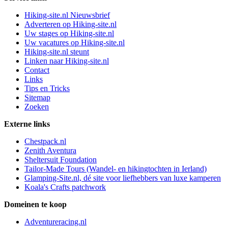
Hiking-site.nl Nieuwsbrief
Adverteren op Hiking-site.nl
Uw stages op Hiking-site.nl
Uw vacatures op Hiking-site.nl
Hiking-site.nl steunt
Linken naar Hiking-site.nl
Contact
Links
Tips en Tricks
Sitemap
Zoeken
Externe links
Chestpack.nl
Zenith Aventura
Sheltersuit Foundation
Tailor-Made Tours (Wandel- en hikingtochten in Ierland)
Glamping-Site.nl, dé site voor liefhebbers van luxe kamperen
Koala's Crafts patchwork
Domeinen te koop
Adventureracing.nl