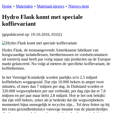
Home
»
Materialen
»
Materiaal-nieuws
»
Nieuws-item
Hydro Flask komt met speciale
koffievariant
(gepubliceerd op: 19-10-2016, 03:02)
Hydro Flask, de toonaangevende Amerikaanse fabrikant van
hoogwaardige isolatieflessen, bierthermossen en voedselcontainers
uit roestvrij staal heeft pas vorig najaar zijn producten op de Europse
markt gelanceerd. Nu volgt al meteen de specifieke koffievariant, de
koffiethermos.
In het Verenigd Koninkrijk worden jaarlijks zo'n 2,5 miljard
koffiebekers weggegooid. Dat zijn 10.000 bekers in amper twee
minuten, of meer dan 7 miljoen per dag. In Duitsland worden er
320.000 wegwerpbekers per uur verbruikt, per dag zijn dat er 7,6
miljoen en per jaar maar liefst 2,8 miljard. Hoe je het ook bekijkt:
dat zijn véél bekers, zeker als je bedenkt dat die wegwerpbekers
momenteel bijna onmogelijk te recyclen zijn... Tel deze feiten op bij
het extra gezondheidsrisico vanwege inname van de plasticdeeltjes