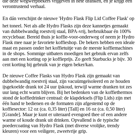
die deze wegwerpbekers vrijgeven in hete dranken, en je krijgt een
verontrustend verhaal.
En dán verschijnt de nieuwe 'Hydro Flask Flip Lid Coffee Flask' op
het toneel. Net als alle Hydro Flasks zijn deze kannetjes gemaakt
van dubbelwandig roestvrij staal, BPA-vrij, herbruikbaar én 100%
recyclebaar. Bereid thuis je koffie-voor-onderweg of neem je Hydro
Flask mee naar je favoriete koffieshop. De bekers hebben een ideale
maat en passen onder het koffietuitje van de meeste koffiemachines
in de shops. Sommige uitbaters moedigen het gebruik ervan zelfs
aan met een korting op je koffieprijs. Zo geeft Starbucks je bijv. 30
cent korting bij gebruik van je eigen beker/kan.
De nieuwe Coffee Flasks van Hydro Flask zijn gemaakt van
dubbelwandig roestvrij staal, zijn vacuümgeïsoleerd en ze houden
ijsgekoelde drank tot 24 uur ijskoud, terwijl warme dranken tot zes
uur lang echt warm blijven. Bij het bedenken van de koffiethermos
stond de koffiedrinker centraal: de klapdeksels (Flip Lids) zijn met
één hand te bedienen en de formaten zijn afgestemd op de
koffiesector: 12 oz (ca. 0,35 liter) [Tall] en 16 oz (ca. 0,50 liter)
[Grande]. Maar je kunt er uiteraard evengoed thee of een andere
warme of koude drank uit drinken. Opvallend is de typische
poedercoating van Hydro Flask (met diverse vrolijke, trendy
kleuren) voor een veiligere, zweetvrije grip.