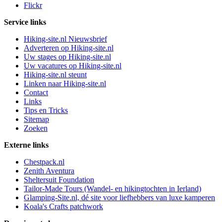
Flickr
Service links
Hiking-site.nl Nieuwsbrief
Adverteren op Hiking-site.nl
Uw stages op Hiking-site.nl
Uw vacatures op Hiking-site.nl
Hiking-site.nl steunt
Linken naar Hiking-site.nl
Contact
Links
Tips en Tricks
Sitemap
Zoeken
Externe links
Chestpack.nl
Zenith Aventura
Sheltersuit Foundation
Tailor-Made Tours (Wandel- en hikingtochten in Ierland)
Glamping-Site.nl, dé site voor liefhebbers van luxe kamperen
Koala's Crafts patchwork