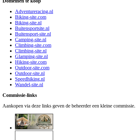
Domeinen te koop
Adventureracing.nl
Biking-site.com
Biking-site.nl
Buitensportsite.nl
Buitensport-site.nl
Camping-site.nl
Climbing-site.com
Climbing-site.nl
Glamping-site.nl
Hiking-site.com
Outdoor-site.com
Outdoor-site.nl
Speedhiking.nl
Wandel-site.nl
Commissie-links
Aankopen via deze links geven de beheerder een kleine commissie.