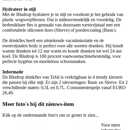
Hydrateer in stijl
Met de Bludrop hydrateer je in stijl en voorkom je het gebruik van
plastic wegwerpflessen. Dat is milieuvriendelijk en voordelig. De
herbruikbare fles is gemaakt van duurzaam roestvrijstaal met een
comfortabele siliconen hoes (Sleeve) of poedercoating (Basic).
De drinkfles heeft een uitstekende vacuümisolatie en de
roestvrijstalen body is perfect voor alle soorten dranken. Hij houdt
warme dranken tot 12 uur warm en koude dranken tot wel 24 uur
koel. De Bludrop is 100 procent vaatwasmachinebestendig, voor
perfecte hygiëne en moeiteloos schoonmaken.
Informatie
De Bludrop drinkfles van Tefal is verkrijgbaar in 4 trendy kleuren
die passen bij elke stijl. Er zijn 2 uitvoeringen: Basic en Sleeve. En 2
verschillende maten: 0,5L en 0,7L. Consumentenprijs vanaf EURO
28,49.
Meer foto's bij dit nieuws-item
Klik op de onderstaande foto's om ze groter te zien...
Voor meer