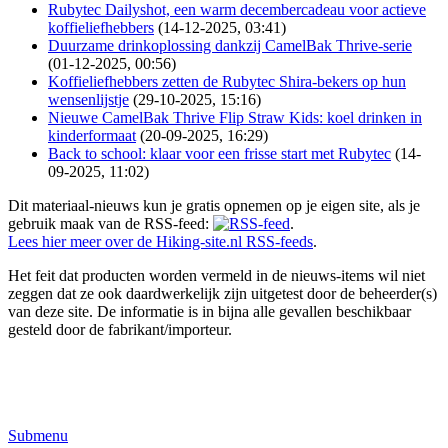
Rubytec Dailyshot, een warm decembercadeau voor actieve
koffieliefhebbers
(14-12-2025, 03:41)
Duurzame drinkoplossing dankzij CamelBak Thrive-serie
(01-12-2025, 00:56)
Koffieliefhebbers zetten de Rubytec Shira-bekers op hun
wensenlijstje
(29-10-2025, 15:16)
Nieuwe CamelBak Thrive Flip Straw Kids: koel drinken in
kinderformaat
(20-09-2025, 16:29)
Back to school: klaar voor een frisse start met Rubytec
(14-
09-2025, 11:02)
Dit materiaal-nieuws kun je gratis opnemen op je eigen site, als je
gebruik maak van de RSS-feed:
.
Lees hier meer over de Hiking-site.nl RSS-feeds
.
Het feit dat producten worden vermeld in de nieuws-items wil niet
zeggen dat ze ook daardwerkelijk zijn uitgetest door de beheerder(s)
van deze site. De informatie is in bijna alle gevallen beschikbaar
gesteld door de fabrikant/importeur.
Submenu