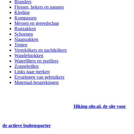
Branders
Flessen, bekers en pannen
Kleding
Kompassen
Messen en gereedschap
Rugzakken
Schoenen
Slaapzakken
Tenten
Verrekijkers en nachtkijkers
Wandelstokken
Waterfilters en purifiers
Zonnebrillen
Links naar merken
Ervaringen van gebruikers
Materiaal-besprekingen
Hiking-site.nl, de site voor
de actieve buitensporter