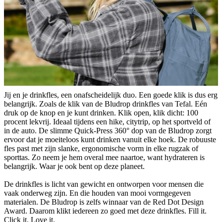
Jij en je drinkfles, een onafscheidelijk duo. Een goede klik is dus erg
belangrijk. Zoals de klik van de Bludrop drinkfles van Tefal. Eén
druk op de knop en je kunt drinken. Klik open, klik dicht: 100
procent lekvrij. Ideaal tijdens een hike, citytrip, op het sportveld of
in de auto. De slimme Quick-Press 360° dop van de Bludrop zorgt
ervoor dat je moeiteloos kunt drinken vanuit elke hoek. De robuuste
fles past met zijn slanke, ergonomische vorm in elke rugzak of
sporttas. Zo neem je hem overal mee naartoe, want hydrateren is
belangrijk. Waar je ook bent op deze planeet.
De drinkfles is licht van gewicht en ontworpen voor mensen die
vaak onderweg zijn. En die houden van mooi vormgegeven
materialen. De Bludrop is zelfs winnaar van de Red Dot Design
Award. Daarom klikt iedereen zo goed met deze drinkfles. Fill it.
Click it. Love it.