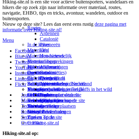
Hiking-site.nl is een site voor actieve buitensporters, wandelaars en
hikers die op zoek zijn naar informatie over materiaal, routes,
navigatie, EHBO, tips en tricks, avontuur, wandelen, outdoor en
buitensporten.
Nieuw op deze site? Lees dan eerst eens rustig
deze pagina met
Routes
informatie over Hiking-site.nl!
Ardennen
Catalonië
Menu
In de kijker
Pyreneeën
Materialen
Eifel
Facebook
Materialen-nieuws
Hondvriendelijk
Bluesky
Materiaal-besprekingen
Bestemmingen
Twitter
Prikbord (forum)
Materiaal-ervaringen
Andorra
YouTube
Goodies (winacties)
Boekrecensies
Deze site
Catalonië
Instagram
Club Hiking-site.nl
Buitensportwinkels
Zweden
Over mij
LinkedIn
Schrijfblok-artikelen
Buitensportwinkels in Nederland
Paalkamperen
Adverteren op deze site
Flickr
Virtuele exposities
Buitensportwinkels in Belgié
Navigatie
Thema-artikelen
Summit-vlaggen en Buffs in het wild
Jouw Hiking-site.nl
Fotoalbums
Online buitensportwinkels
EHBO
Andorra
Linken naar deze site
Materialen: kiezen en kopen
Reisboekhandels
Verzorging
Buitensportvacatures
Catalonië
Wijzigingen aan de site
Technieken
Thema-artikelen
Buitensportstageplaatsen
Sitemap
Zweden
Routes en Bestemmingen
Schrijfblokverhalen
Links
Nieuwsbrief
Service
Tips en Tricks
Zoeken op de site
Over Hiking-site.nl
Contact
Hiking-site.nl op: