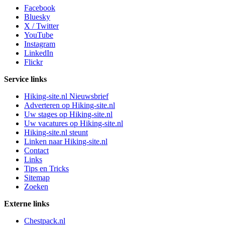
Facebook
Bluesky
X / Twitter
YouTube
Instagram
LinkedIn
Flickr
Service links
Hiking-site.nl Nieuwsbrief
Adverteren op Hiking-site.nl
Uw stages op Hiking-site.nl
Uw vacatures op Hiking-site.nl
Hiking-site.nl steunt
Linken naar Hiking-site.nl
Contact
Links
Tips en Tricks
Sitemap
Zoeken
Externe links
Chestpack.nl