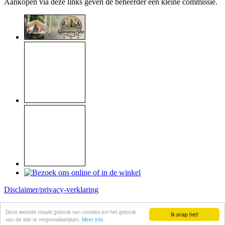
Aankopen via deze links geven de beheerder een kleine commissie.
Disclaimer/privacy-verklaring
Copyright © 1999 - 2026
Raymond Koome
Deze website maakt gebruik van cookies om het gebruik
Ik snap het!
Site made by
Koome-webservice
van de site te vergemakkelijken.
Meer info