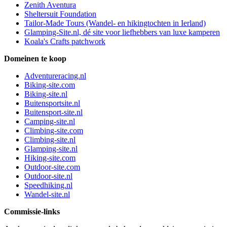
Zenith Aventura
Sheltersuit Foundation
Tailor-Made Tours (Wandel- en hikingtochten in Ierland)
Glamping-Site.nl, dé site voor liefhebbers van luxe kamperen
Koala's Crafts patchwork
Domeinen te koop
Adventureracing.nl
Biking-site.com
Biking-site.nl
Buitensportsite.nl
Buitensport-site.nl
Camping-site.nl
Climbing-site.com
Climbing-site.nl
Glamping-site.nl
Hiking-site.com
Outdoor-site.com
Outdoor-site.nl
Speedhiking.nl
Wandel-site.nl
Commissie-links