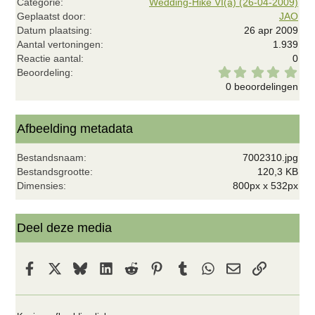
Categorie
Wedding-Hike VI(a) (26-04-2009)
Geplaatst door
JAO
Datum plaatsing
26 apr 2009
Aantal vertoningen
1.939
Reactie aantal
0
0
Beoordeling
,
0 beoordelingen
0
0
s
t
Afbeelding metadata
e
r
Bestandsnaam
7002310.jpg
(
r
Bestandsgrootte
120,3 KB
e
Dimensies
800px x 532px
n
)
Deel deze media
Facebook
X
Bluesky
LinkedIn
Reddit
Pinterest
Tumblr
WhatsApp
E-mail
koppeling