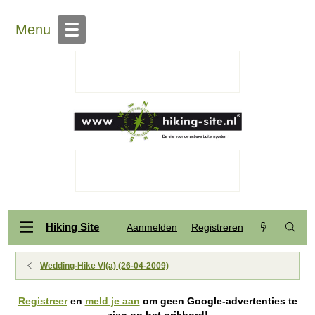
Menu
Hiking Site
Aanmelden
Registreren
Wedding-Hike VI(a) (26-04-2009)
Registreer
en
meld je aan
om geen Google-advertenties te