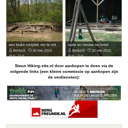
een leuke rustplek om te ontspannen bij een vuurtje
oude en nieuwe techniek
BertusS
30 mei 2010
BertusS
30 mei 2010
0
0
0
0
Steun Hiking-site.nl door aankopen te doen via de
volgende links (een kleine commissie op aankopen zijn
de verdiensten):