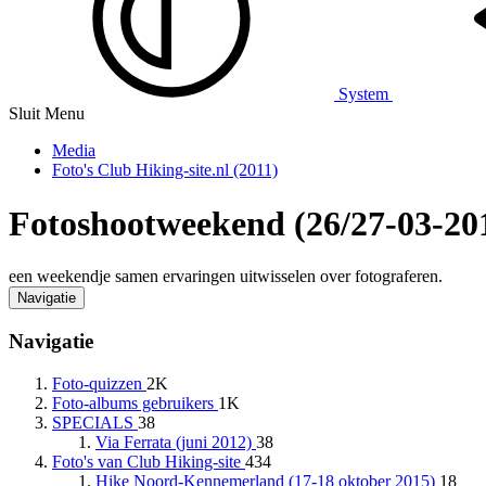
System
Sluit Menu
Media
Foto's Club Hiking-site.nl (2011)
Fotoshootweekend (26/27-03-20
een weekendje samen ervaringen uitwisselen over fotograferen.
Navigatie
Navigatie
Foto-quizzen
2K
Foto-albums gebruikers
1K
SPECIALS
38
Via Ferrata (juni 2012)
38
Foto's van Club Hiking-site
434
Hike Noord-Kennemerland (17-18 oktober 2015)
18