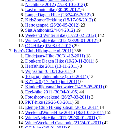
Nachthike 2012 (27/28-10-2012)
0
Last minute hike (30-09-2012)
6
Lange Dagen Hike (23/24-06-2012)
0
KidsZomerTrekking (15/17-06-2012)
0
Hertogenpad (26/28-05-2012)
23
Sint Anthonis(2/4-04-2012)
19
Weekend Winter Hike (17/20-02-2012)
142
WinterNightHike 2012 (28/29-01-2012)
0
OC-Hike (07/08-01-2012)
29
Foto's Club Hiking-site.nl (2011)
356
Eindejaars-Hike (30/31-12-2011)
18
Donkere Dagen Hike (19/20-11-2011)
6
Herfsthike 2011 (13-11-2011)
0
Wijnsafari (6-10/10/2011)
0
10-jarig jubileumhike (25-6-2011))
12
KZT 4.0 (17 t/m19 juni 2011)
0
Kinderdijk vanaf het water (14/15-05-2011)
0
Ezel-hike 2011 (30/04-01/05)
44
Fotoshootweekend (26/27-03-2011)
3
PKT-hike (26/26-03-2011)
50
Etentje Club Hiking-site.nl (26-02-2011)
14
WeekendWinterHike 2011 (18/21-02-2011)
155
WinterNightHike 2011 (29/30-01-2011)
12
WinterWeekend Catalonie (21/24-01-2011)
42
OC-hike (8/9-01-2011)
0