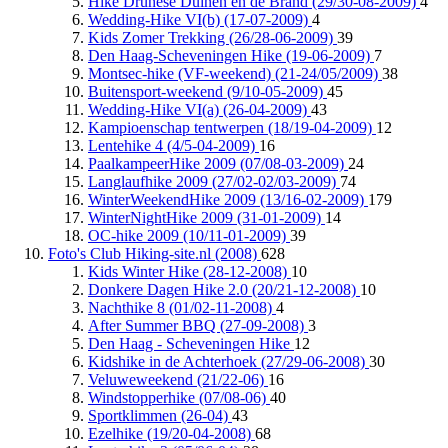
Hike Drunese Duinen en de Brand (29/30-08-2009)
4
Wedding-Hike VI(b) (17-07-2009)
4
Kids Zomer Trekking (26/28-06-2009)
39
Den Haag-Scheveningen Hike (19-06-2009)
7
Montsec-hike (VF-weekend) (21-24/05/2009)
38
Buitensport-weekend (9/10-05-2009)
45
Wedding-Hike VI(a) (26-04-2009)
43
Kampioenschap tentwerpen (18/19-04-2009)
12
Lentehike 4 (4/5-04-2009)
16
PaalkampeerHike 2009 (07/08-03-2009)
24
Langlaufhike 2009 (27/02-02/03-2009)
74
WinterWeekendHike 2009 (13/16-02-2009)
179
WinterNightHike 2009 (31-01-2009)
14
OC-hike 2009 (10/11-01-2009)
39
Foto's Club Hiking-site.nl (2008)
628
Kids Winter Hike (28-12-2008)
10
Donkere Dagen Hike 2.0 (20/21-12-2008)
10
Nachthike 8 (01/02-11-2008)
4
After Summer BBQ (27-09-2008)
3
Den Haag - Scheveningen Hike
12
Kidshike in de Achterhoek (27/29-06-2008)
30
Veluweweekend (21/22-06)
16
Windstopperhike (07/08-06)
40
Sportklimmen (26-04)
43
Ezelhike (19/20-04-2008)
68