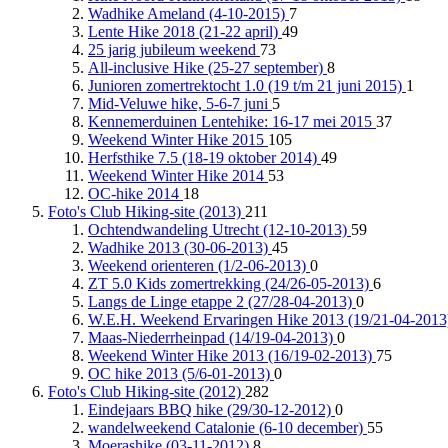
Wadhike Ameland (4-10-2015)
7
Lente Hike 2018 (21-22 april)
49
25 jarig jubileum weekend
73
All-inclusive Hike (25-27 september)
8
Junioren zomertrektocht 1.0 (19 t/m 21 juni 2015)
1
Mid-Veluwe hike, 5-6-7 juni
5
Kennemerduinen Lentehike: 16-17 mei 2015
37
Weekend Winter Hike 2015
105
Herfsthike 7.5 (18-19 oktober 2014)
49
Weekend Winter Hike 2014
53
OC-hike 2014
18
Foto's Club Hiking-site (2013)
211
Ochtendwandeling Utrecht (12-10-2013)
59
Wadhike 2013 (30-06-2013)
45
Weekend orienteren (1/2-06-2013)
0
ZT 5.0 Kids zomertrekking (24/26-05-2013)
6
Langs de Linge etappe 2 (27/28-04-2013)
0
W.E.H. Weekend Ervaringen Hike 2013 (19/21-04-201
Maas-Niederrheinpad (14/19-04-2013)
0
Weekend Winter Hike 2013 (16/19-02-2013)
75
OC hike 2013 (5/6-01-2013)
0
Foto's Club Hiking-site (2012)
282
Eindejaars BBQ hike (29/30-12-2012)
0
wandelweekend Catalonie (6-10 december)
55
Moerashike (03-11-2012)
8