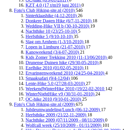
KZT 4.0 (17 t/m19 juni 2011)
0
Foto's Club Hiking-site.nl (2010)
546
Sinterklaashike (4-12-2010)
26
Donkere Dagen Hike (6/7-11-2010)
18
Wedding-Hike VII b (30-10-2010)
19
Nachthike 10 (23/25-10-10)
5
Herfsthike 5 (9/10-10-10)
35
Slag om Arnhem (1-3/10-2010)
18
Lopen in Limburg (21-07-2010)
17
Kanoweekend (3/4-07-2010)
21
Kids Zomer Trekking 2010 (11-13/06/2010)
40
Drunense Duinen hike (29/30-05-2010)
8
Ezelhike 2010 (01/02-05-2010)
11
Ervaringenweekend 2010 (24/25-04-2010)
4
Smaaksafari (9/4-12/04)
106
Lente-Hike 5.0 (27/28-03-2010)
27
WeekendWinterHike 2010 (19/22-02-2010
142
WinterNightHike v9 (30/31-01-2010)
24
OC-hike 2010 (9/10-01-2010)
25
Foto's Club Hiking-site.nl (2009)
675
Jubileumwandeling/Lunch (06-12-2009)
17
Herfsthike 2009 (21/22-11-2009)
18
Nachthike 2009 (07/11/2009 - 08/11/2009)
0
Wolfcall week (25/10/2009 - 01/11/2009)
101