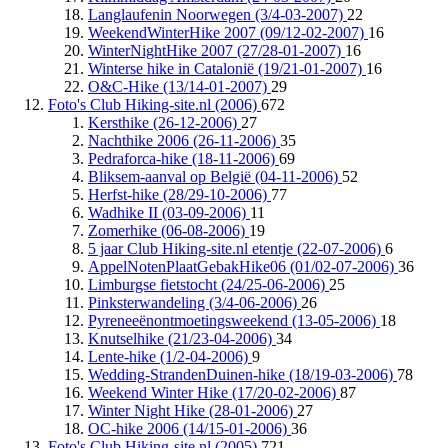
Langlaufenin Noorwegen (3/4-03-2007)
22
WeekendWinterHike 2007 (09/12-02-2007)
16
WinterNightHike 2007 (27/28-01-2007)
16
Winterse hike in Catalonië (19/21-01-2007)
16
O&C-Hike (13/14-01-2007)
29
Foto's Club Hiking-site.nl (2006)
672
Kersthike (26-12-2006)
27
Nachthike 2006 (26-11-2006)
35
Pedraforca-hike (18-11-2006)
69
Bliksem-aanval op België (04-11-2006)
52
Herfst-hike (28/29-10-2006)
77
Wadhike II (03-09-2006)
11
Zomerhike (06-08-2006)
19
5 jaar Club Hiking-site.nl etentje (22-07-2006)
6
AppelNotenPlaatGebakHike06 (01/02-07-2006)
36
Limburgse fietstocht (24/25-06-2006)
25
Pinksterwandeling (3/4-06-2006)
26
Pyreneeënontmoetingsweekend (13-05-2006)
18
Knutselhike (21/23-04-2006)
34
Lente-hike (1/2-04-2006)
9
Wedding-StrandenDuinen-hike (18/19-03-2006)
78
Weekend Winter Hike (17/20-02-2006)
87
Winter Night Hike (28-01-2006)
27
OC-hike 2006 (14/15-01-2006)
36
Foto's Club Hiking-site.nl (2005)
721