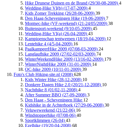
Hike Drunese Duinen en de Brand (29/30-08-2009)
4
Wedding-Hike VI(b) (17-07-2009)
4
Kids Zomer Trekking (26/28-06-2009)
39
Den Haag-Scheveningen Hike (19-06-2009)
7
Montsec-hike (VF-weekend) (21-24/05/2009)
38
Buitensport-weekend (9/10-05-2009)
45
Wedding-Hike VI(a) (26-04-2009)
43
Kampioenschap tentwerpen (18/19-04-2009)
12
Lentehike 4 (4/5-04-2009)
16
PaalkampeerHike 2009 (07/08-03-2009)
24
Langlaufhike 2009 (27/02-02/03-2009)
74
WinterWeekendHike 2009 (13/16-02-2009)
179
WinterNightHike 2009 (31-01-2009)
14
OC-hike 2009 (10/11-01-2009)
39
Foto's Club Hiking-site.nl (2008)
628
Kids Winter Hike (28-12-2008)
10
Donkere Dagen Hike 2.0 (20/21-12-2008)
10
Nachthike 8 (01/02-11-2008)
4
After Summer BBQ (27-09-2008)
3
Den Haag - Scheveningen Hike
12
Kidshike in de Achterhoek (27/29-06-2008)
30
Veluweweekend (21/22-06)
16
Windstopperhike (07/08-06)
40
Sportklimmen (26-04)
43
Ezelhike (19/20-04-2008)
68