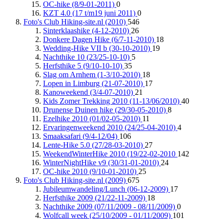
OC-hike (8/9-01-2011)
0
KZT 4.0 (17 t/m19 juni 2011)
0
Foto's Club Hiking-site.nl (2010)
546
Sinterklaashike (4-12-2010)
26
Donkere Dagen Hike (6/7-11-2010)
18
Wedding-Hike VII b (30-10-2010)
19
Nachthike 10 (23/25-10-10)
5
Herfsthike 5 (9/10-10-10)
35
Slag om Arnhem (1-3/10-2010)
18
Lopen in Limburg (21-07-2010)
17
Kanoweekend (3/4-07-2010)
21
Kids Zomer Trekking 2010 (11-13/06/2010)
40
Drunense Duinen hike (29/30-05-2010)
8
Ezelhike 2010 (01/02-05-2010)
11
Ervaringenweekend 2010 (24/25-04-2010)
4
Smaaksafari (9/4-12/04)
106
Lente-Hike 5.0 (27/28-03-2010)
27
WeekendWinterHike 2010 (19/22-02-2010
142
WinterNightHike v9 (30/31-01-2010)
24
OC-hike 2010 (9/10-01-2010)
25
Foto's Club Hiking-site.nl (2009)
675
Jubileumwandeling/Lunch (06-12-2009)
17
Herfsthike 2009 (21/22-11-2009)
18
Nachthike 2009 (07/11/2009 - 08/11/2009)
0
Wolfcall week (25/10/2009 - 01/11/2009)
101