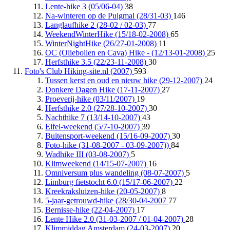
Lente-hike 3 (05/06-04)
38
Na-winteren op de Puigmal (28/31-03)
146
Langlaufhike 2 (28-02 / 02-03)
77
WeekendWinterHike (15/18-02-2008)
65
WinterNightHike (26/27-01-2008)
11
OC (Oliebollen en Cava) Hike - (12/13-01-2008)
25
Herfsthike 3.5 (22/23-11-2008)
30
Foto's Club Hiking-site.nl (2007)
593
Tussen kerst en oud en nieuw hike (29-12-2007)
24
Donkere Dagen Hike (17-11-2007)
27
Proeverij-hike (03/11/2007)
19
Herfsthike 2.0 (27/28-10-2007)
30
Nachthike 7 (13/14-10-2007)
43
Eifel-weekend (5/7-10-2007)
39
Buitensport-weekend (15/16-09-2007)
30
Foto-hike (31-08-2007 - 03-09-2007))
84
Wadhike III (03-08-2007)
5
Klimweekend (14/15-07-2007)
16
Omniversum plus wandeling (08-07-2007)
5
Limburg fietstocht 6.0 (15/17-06-2007)
22
Kreekraksluizen-hike (20-05-2007)
8
5-jaar-getrouwd-hike (28/30-04-2007
77
Bernisse-hike (22-04-2007)
17
Lente Hike 2.0 (31-03-2007 / 01-04-2007)
28
Klimmiddag Amsterdam (24-03-2007)
20