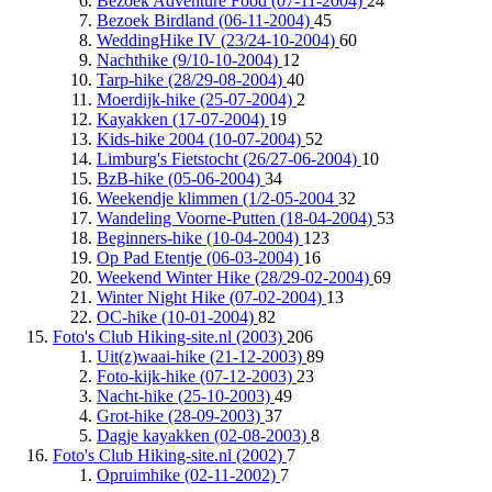
Bezoek Adventure Food (07-11-2004)
24
Bezoek Birdland (06-11-2004)
45
WeddingHike IV (23/24-10-2004)
60
Nachthike (9/10-10-2004)
12
Tarp-hike (28/29-08-2004)
40
Moerdijk-hike (25-07-2004)
2
Kayakken (17-07-2004)
19
Kids-hike 2004 (10-07-2004)
52
Limburg's Fietstocht (26/27-06-2004)
10
BzB-hike (05-06-2004)
34
Weekendje klimmen (1/2-05-2004
32
Wandeling Voorne-Putten (18-04-2004)
53
Beginners-hike (10-04-2004)
123
Op Pad Etentje (06-03-2004)
16
Weekend Winter Hike (28/29-02-2004)
69
Winter Night Hike (07-02-2004)
13
OC-hike (10-01-2004)
82
Foto's Club Hiking-site.nl (2003)
206
Uit(z)waai-hike (21-12-2003)
89
Foto-kijk-hike (07-12-2003)
23
Nacht-hike (25-10-2003)
49
Grot-hike (28-09-2003)
37
Dagje kayakken (02-08-2003)
8
Foto's Club Hiking-site.nl (2002)
7
Opruimhike (02-11-2002)
7