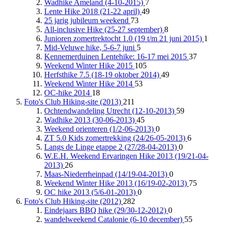
Wadhike Ameland (4-10-2015)
7
Lente Hike 2018 (21-22 april)
49
25 jarig jubileum weekend
73
All-inclusive Hike (25-27 september)
8
Junioren zomertrektocht 1.0 (19 t/m 21 juni 2015)
1
Mid-Veluwe hike, 5-6-7 juni
5
Kennemerduinen Lentehike: 16-17 mei 2015
37
Weekend Winter Hike 2015
105
Herfsthike 7.5 (18-19 oktober 2014)
49
Weekend Winter Hike 2014
53
OC-hike 2014
18
Foto's Club Hiking-site (2013)
211
Ochtendwandeling Utrecht (12-10-2013)
59
Wadhike 2013 (30-06-2013)
45
Weekend orienteren (1/2-06-2013)
0
ZT 5.0 Kids zomertrekking (24/26-05-2013)
6
Langs de Linge etappe 2 (27/28-04-2013)
0
W.E.H. Weekend Ervaringen Hike 2013 (19/21-04-
2013)
26
Maas-Niederrheinpad (14/19-04-2013)
0
Weekend Winter Hike 2013 (16/19-02-2013)
75
OC hike 2013 (5/6-01-2013)
0
Foto's Club Hiking-site (2012)
282
Eindejaars BBQ hike (29/30-12-2012)
0
wandelweekend Catalonie (6-10 december)
55