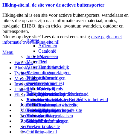
Hiking-site.nl, de site voor de actieve buitensporter
Hiking-site.nl is een site voor actieve buitensporters, wandelaars en
hikers die op zoek zijn naar informatie over materiaal, routes,
navigatie, EHBO, tips en tricks, avontuur, wandelen, outdoor en
buitensporten.
Nieuw op deze site? Lees dan eerst eens rustig
deze pagina met
Routes
informatie over Hiking-site.nl!
Ardennen
Catalonië
Menu
In de kijker
Pyreneeën
Materialen
Eifel
Facebook
Materialen-nieuws
Hondvriendelijk
Bluesky
Materiaal-besprekingen
Bestemmingen
Twitter
Prikbord (forum)
Materiaal-ervaringen
Andorra
Movescount
Goodies (winacties)
Boekrecensies
Deze site
Catalonië
Instagram
Club Hiking-site.nl
Buitensportwinkels
Zweden
Over mij
LinkedIn
Schrijfblok-artikelen
Buitensportwinkels in Nederland
Paalkamperen
Adverteren op deze site
Flickr
Virtuele exposities
Buitensportwinkels in Belgié
Navigatie
Thema-artikelen
Summit-vlaggen en Buffs in het wild
Jouw Hiking-site.nl
Fotoalbums
Online buitensportwinkels
EHBO
Andorra
Linken naar deze site
Materialen: kiezen en kopen
Reisboekhandels
Verzorging
Buitensportvacatures
Catalonië
Wijzigingen aan de site
Technieken
Thema-artikelen
Buitensportstageplaatsen
Sitemap
Zweden
Routes en Bestemmingen
Schrijfblokverhalen
Links
Nieuwsbrief
Service
Tips en Tricks
Zoeken op de site
Over Hiking-site.nl
Contact