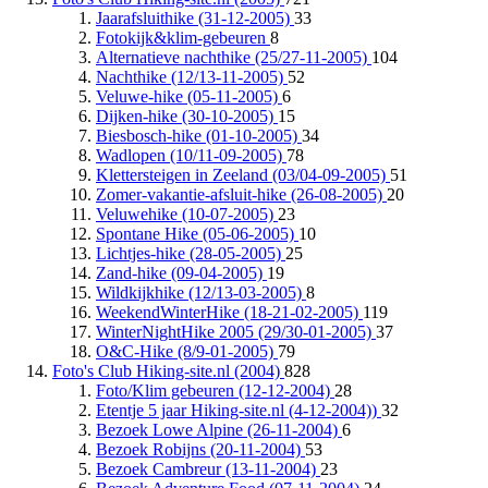
Jaarafsluithike (31-12-2005)
33
Fotokijk&klim-gebeuren
8
Alternatieve nachthike (25/27-11-2005)
104
Nachthike (12/13-11-2005)
52
Veluwe-hike (05-11-2005)
6
Dijken-hike (30-10-2005)
15
Biesbosch-hike (01-10-2005)
34
Wadlopen (10/11-09-2005)
78
Klettersteigen in Zeeland (03/04-09-2005)
51
Zomer-vakantie-afsluit-hike (26-08-2005)
20
Veluwehike (10-07-2005)
23
Spontane Hike (05-06-2005)
10
Lichtjes-hike (28-05-2005)
25
Zand-hike (09-04-2005)
19
Wildkijkhike (12/13-03-2005)
8
WeekendWinterHike (18-21-02-2005)
119
WinterNightHike 2005 (29/30-01-2005)
37
O&C-Hike (8/9-01-2005)
79
Foto's Club Hiking-site.nl (2004)
828
Foto/Klim gebeuren (12-12-2004)
28
Etentje 5 jaar Hiking-site.nl (4-12-2004))
32
Bezoek Lowe Alpine (26-11-2004)
6
Bezoek Robijns (20-11-2004)
53
Bezoek Cambreur (13-11-2004)
23