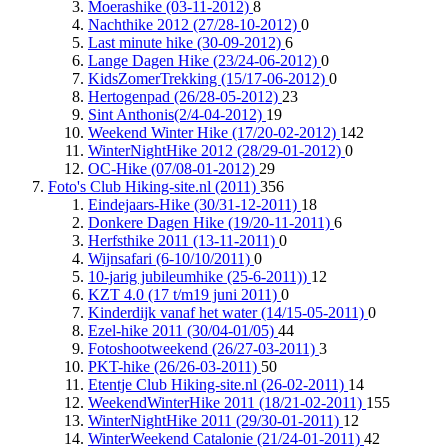
Moerashike (03-11-2012)
8
Nachthike 2012 (27/28-10-2012)
0
Last minute hike (30-09-2012)
6
Lange Dagen Hike (23/24-06-2012)
0
KidsZomerTrekking (15/17-06-2012)
0
Hertogenpad (26/28-05-2012)
23
Sint Anthonis(2/4-04-2012)
19
Weekend Winter Hike (17/20-02-2012)
142
WinterNightHike 2012 (28/29-01-2012)
0
OC-Hike (07/08-01-2012)
29
Foto's Club Hiking-site.nl (2011)
356
Eindejaars-Hike (30/31-12-2011)
18
Donkere Dagen Hike (19/20-11-2011)
6
Herfsthike 2011 (13-11-2011)
0
Wijnsafari (6-10/10/2011)
0
10-jarig jubileumhike (25-6-2011))
12
KZT 4.0 (17 t/m19 juni 2011)
0
Kinderdijk vanaf het water (14/15-05-2011)
0
Ezel-hike 2011 (30/04-01/05)
44
Fotoshootweekend (26/27-03-2011)
3
PKT-hike (26/26-03-2011)
50
Etentje Club Hiking-site.nl (26-02-2011)
14
WeekendWinterHike 2011 (18/21-02-2011)
155
WinterNightHike 2011 (29/30-01-2011)
12
WinterWeekend Catalonie (21/24-01-2011)
42