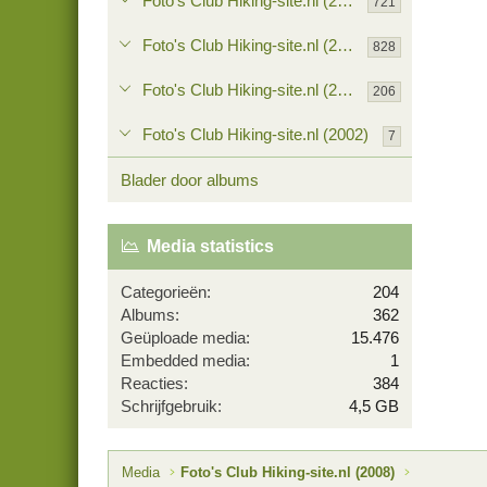
Foto's Club Hiking-site.nl (2005)
721
Foto's Club Hiking-site.nl (2004)
828
Foto's Club Hiking-site.nl (2003)
206
Foto's Club Hiking-site.nl (2002)
7
Blader door albums
Media statistics
Categorieën
204
Albums
362
Geüploade media
15.476
Embedded media
1
Reacties
384
Schrijfgebruik
4,5 GB
Media
Foto's Club Hiking-site.nl (2008)