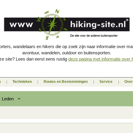
porters, wandelaars en hikers die op zoek zijn naar informatie over mat
avontuur, wandelen, outdoor en buitensporten.
e site? Lees dan eerst eens rustig
deze pagina met informatie over Hi
n
Technieken
Routes en Bestemmingen
Service
Over 
Leden