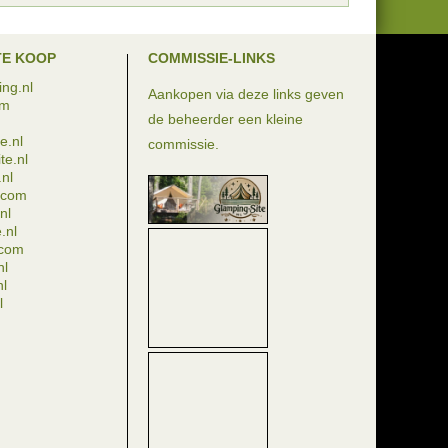
TE KOOP
COMMISSIE-LINKS
ng.nl
Aankopen via deze links geven
om
de beheerder een kleine
e.nl
commissie.
te.nl
nl
e.com
nl
.nl
.com
nl
nl
l