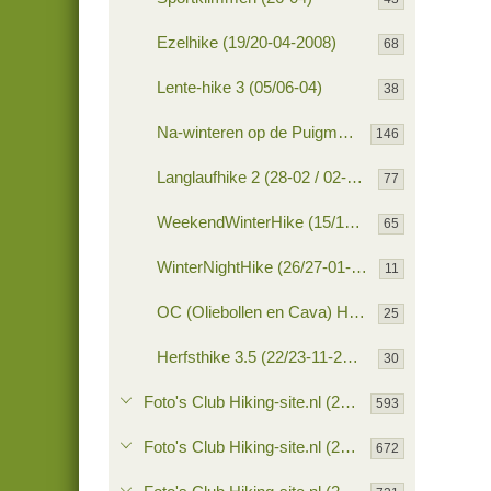
Ezelhike (19/20-04-2008)
68
Lente-hike 3 (05/06-04)
38
Na-winteren op de Puigmal (28/31-03)
146
Langlaufhike 2 (28-02 / 02-03)
77
WeekendWinterHike (15/18-02-2008)
65
WinterNightHike (26/27-01-2008)
11
OC (Oliebollen en Cava) Hike - (12/13-01-2008)
25
Herfsthike 3.5 (22/23-11-2008)
30
Foto's Club Hiking-site.nl (2007)
593
Foto's Club Hiking-site.nl (2006)
672