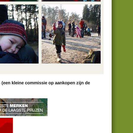
PC280080
h
2 jan 2009
babelfish
2 jan 2009
0
0
PC280071
h
2 jan 2009
babelfish
2 jan 2009
0
0
s (een kleine commissie op aankopen zijn de