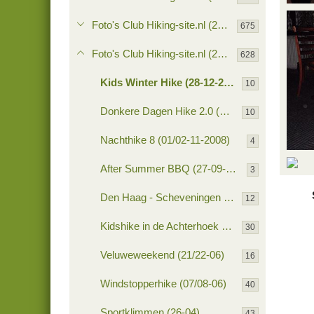
PC28
ba
Foto's Club Hiking-site.nl (2009)
675
0
Foto's Club Hiking-site.nl (2008)
628
Kids Winter Hike (28-12-2008)
10
Donkere Dagen Hike 2.0 (20/21-12-2008)
10
Nachthike 8 (01/02-11-2008)
4
PC28
After Summer BBQ (27-09-2008)
ba
3
PC28
0
ba
Den Haag - Scheveningen Hike
12
0
Kidshike in de Achterhoek (27/29-06-2008)
30
Veluweweekend (21/22-06)
16
Windstopperhike (07/08-06)
40
Sportklimmen (26-04)
43