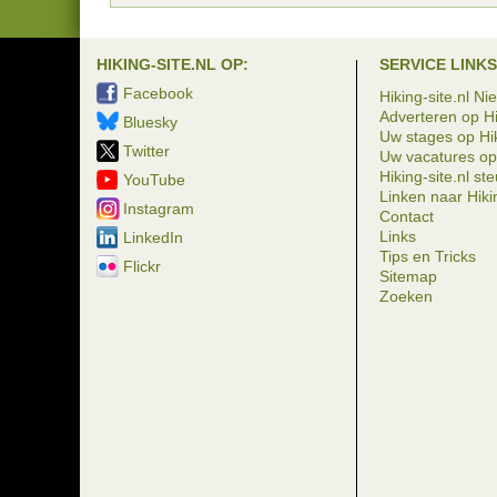
HIKING-SITE.NL OP:
SERVICE LINKS
Facebook
Hiking-site.nl Ni
Adverteren op Hi
Bluesky
Uw stages op Hik
Twitter
Uw vacatures op 
Hiking-site.nl st
YouTube
Linken naar Hikin
Instagram
Contact
Links
LinkedIn
Tips en Tricks
Flickr
Sitemap
Zoeken