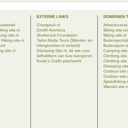
EXTERNE LINKS
DOMEINEN 
euwsbrief
Chestpack.nl
Adventureraci
king-site.nl
Zenith Aventura
Biking-site.c
ing-site.nl
Sheltersuit Foundation
Biking-site.nl
Hiking-site.nl
Tailor-Made Tours (Wandel- en
Buitensportsit
eunt
hikingtochten in Ierland)
Buitensport-si
g-site.nl
Glamping-Site.nl, dé site voor
Camping-site.
liefhebbers van luxe kamperen
Climbing-sit
Koala's Crafts patchwork
Climbing-site.
Glamping-site
Outdoor-site
Outdoor-site.
Speedhiking.
Wandel-site.n