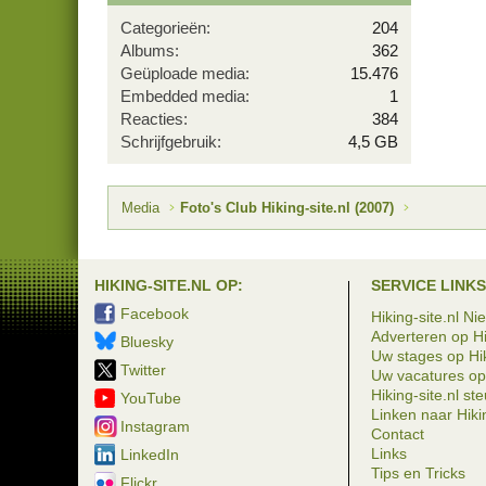
Categorieën
204
Albums
362
Geüploade media
15.476
Embedded media
1
Reacties
384
Schrijfgebruik
4,5 GB
Media
Foto's Club Hiking-site.nl (2007)
HIKING-SITE.NL OP:
SERVICE LINKS
Facebook
Hiking-site.nl Ni
Adverteren op Hi
Bluesky
Uw stages op Hik
Twitter
Uw vacatures op 
Hiking-site.nl st
YouTube
Linken naar Hikin
Instagram
Contact
Links
LinkedIn
Tips en Tricks
Flickr