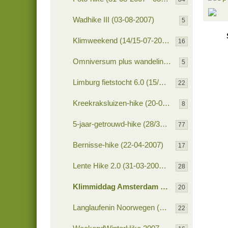
Ro
0
Ro
Wadhike III (03-08-2007)
5
Voor 
0
Ro
Klimweekend (14/15-07-2007)
0
16
Omniversum plus wandeling (08-07-2007)
5
Limburg fietstocht 6.0 (15/17-06-2007)
22
Kreekraksluizen-hike (20-05-2007)
8
5-jaar-getrouwd-hike (28/30-04-2007
77
Bernisse-hike (22-04-2007)
17
Lente Hike 2.0 (31-03-2007 / 01-04-2007)
28
Klimmiddag Amsterdam (24-03-2007)
20
Langlaufenin Noorwegen (3/4-03-2007)
22