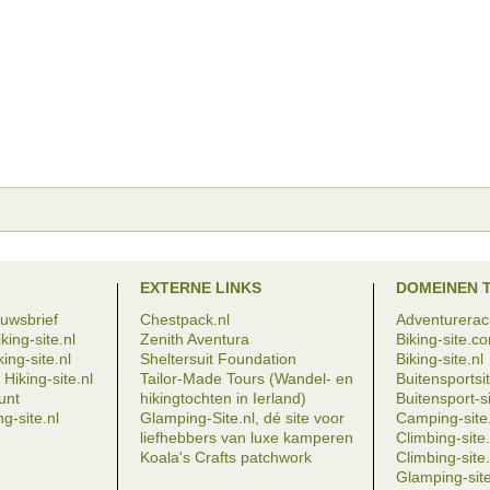
EXTERNE LINKS
DOMEINEN 
euwsbrief
Chestpack.nl
Adventureraci
king-site.nl
Zenith Aventura
Biking-site.c
ing-site.nl
Sheltersuit Foundation
Biking-site.nl
Hiking-site.nl
Tailor-Made Tours (Wandel- en
Buitensportsit
eunt
hikingtochten in Ierland)
Buitensport-si
g-site.nl
Glamping-Site.nl, dé site voor
Camping-site.
liefhebbers van luxe kamperen
Climbing-sit
Koala's Crafts patchwork
Climbing-site.
Glamping-site