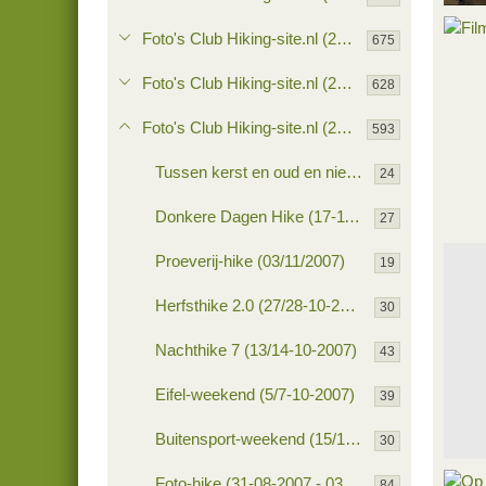
Ro
Foto's Club Hiking-site.nl (2009)
675
0
Foto's Club Hiking-site.nl (2008)
628
Foto's Club Hiking-site.nl (2007)
593
Tussen kerst en oud en nieuw hike (29-12-2007)
24
Donkere Dagen Hike (17-11-2007)
27
Filmp
Proeverij-hike (03/11/2007)
Ro
19
0
Herfsthike 2.0 (27/28-10-2007)
30
Nachthike 7 (13/14-10-2007)
43
Eifel-weekend (5/7-10-2007)
39
Buitensport-weekend (15/16-09-2007)
30
Foto-hike (31-08-2007 - 03-09-2007))
84