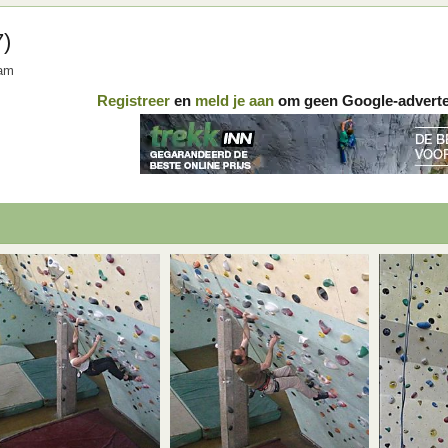
7)
dam
Registreer
en
meld je aan
om geen Google-advertent