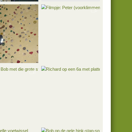
 het voorklimmen
Filmpje Ruud: snelle halen gauw thuis
26 mrt 2007
Roedi
26 mrt 2007
0
0
ernoot
Filmpje: Peter (voorklimmen) en Jitze
26 mrt 2007
Roedi
26 mrt 2007
0
0
Filmpje: Bob met die grote stap..
Richard op een 6a met platte "grepen"