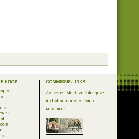
TE KOOP
COMMISSIE-LINKS
ng.nl
Aankopen via deze links geven
om
de beheerder een kleine
e.nl
commissie.
te.nl
nl
e.com
nl
.nl