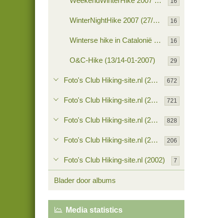
WeekendWinterHike 2007 (09/12-02-2007)
16
WinterNightHike 2007 (27/28-01-2007)
16
Winterse hike in Catalonië (19/21-01-2007)
16
O&C-Hike (13/14-01-2007)
29
Foto's Club Hiking-site.nl (2006)
672
Foto's Club Hiking-site.nl (2005)
721
Foto's Club Hiking-site.nl (2004)
828
Foto's Club Hiking-site.nl (2003)
206
Foto's Club Hiking-site.nl (2002)
7
Blader door albums
Media statistics