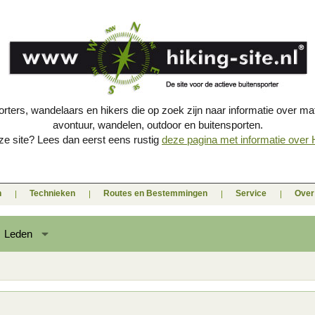
porters, wandelaars en hikers die op zoek zijn naar informatie over mat
avontuur, wandelen, outdoor en buitensporten.
e site? Lees dan eerst eens rustig
deze pagina met informatie over Hi
n
Technieken
Routes en Bestemmingen
Service
Over 
Leden