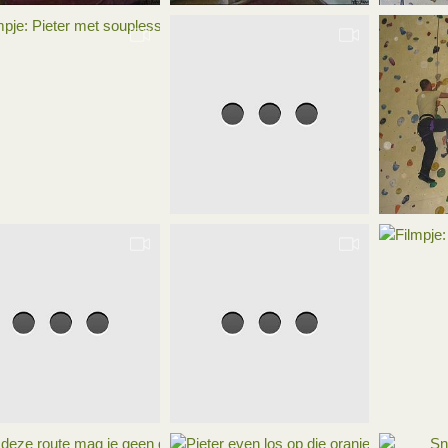
Klimmiddag Amsterdam: Pieter, gezekerd door Sietske
Ruud: eindelijk uigeklommen zonder block
Peter aan
edi
26 mrt 2007
Roedi
26 mrt 2007
Roedi
0
0
0
0
0
je: Pieter met souplesse
Filmpje: prachtig indraaien van Anita
Peter Faz
edi
26 mrt 2007
Roedi
26 mrt 2007
Roedi
0
0
0
0
0
Filmpje: Pieter durft wel te vallen
Filmpje: je valt niet, want je zit aan een touw