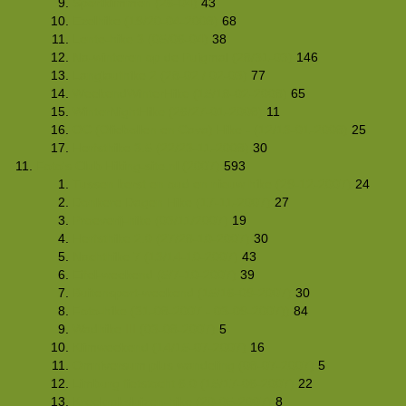
Sportklimmen (26-04)
43
Ezelhike (19/20-04-2008)
68
Lente-hike 3 (05/06-04)
38
Na-winteren op de Puigmal (28/31-03)
146
Langlaufhike 2 (28-02 / 02-03)
77
WeekendWinterHike (15/18-02-2008)
65
WinterNightHike (26/27-01-2008)
11
OC (Oliebollen en Cava) Hike - (12/13-01-2008)
25
Herfsthike 3.5 (22/23-11-2008)
30
Foto's Club Hiking-site.nl (2007)
593
Tussen kerst en oud en nieuw hike (29-12-2007)
24
Donkere Dagen Hike (17-11-2007)
27
Proeverij-hike (03/11/2007)
19
Herfsthike 2.0 (27/28-10-2007)
30
Nachthike 7 (13/14-10-2007)
43
Eifel-weekend (5/7-10-2007)
39
Buitensport-weekend (15/16-09-2007)
30
Foto-hike (31-08-2007 - 03-09-2007))
84
Wadhike III (03-08-2007)
5
Klimweekend (14/15-07-2007)
16
Omniversum plus wandeling (08-07-2007)
5
Limburg fietstocht 6.0 (15/17-06-2007)
22
Kreekraksluizen-hike (20-05-2007)
8