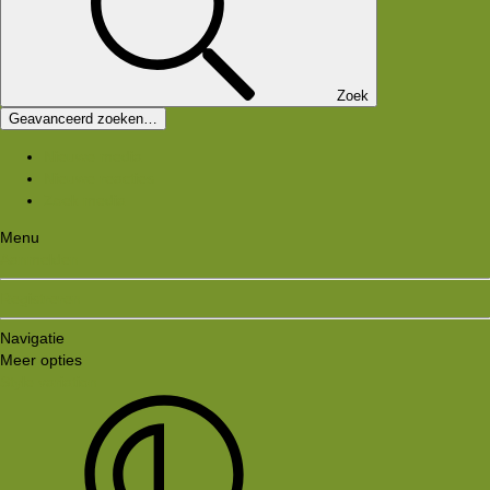
Zoek
Geavanceerd zoeken…
Nieuwe media
Nieuwe reacties
Zoek media
Menu
Aanmelden
Registreren
Navigatie
Meer opties
Style variation