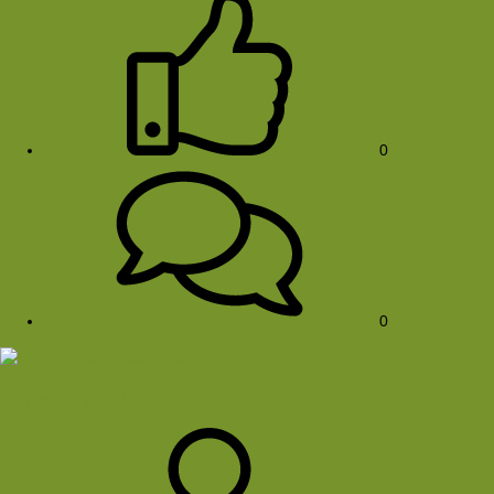
0
0
fv_nachthike251003_10