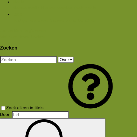
Media
Nieuwe media
Nieuwe reacties
Zoek media
Leden
Huidige bezoekers
Nieuwe profiel berichten
Aanmelden
Registreren
Wat is er nieuw
Zoeken
Zoeken
Zoek alleen in titels
Door: