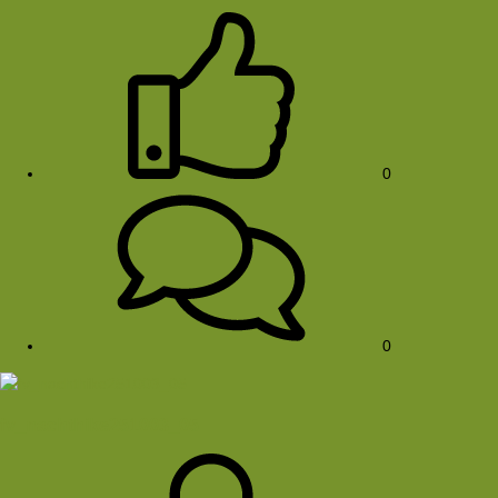
0
0
fv_nachthike251003_05