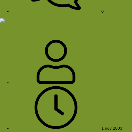
0
fv_nachthike251003_06
FredV
1 nov 2003