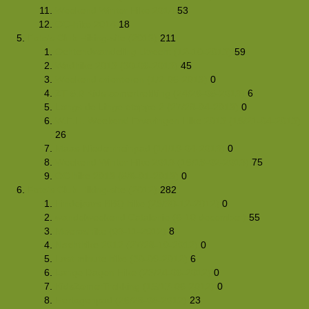
Weekend Winter Hike 2014
53
OC-hike 2014
18
Foto's Club Hiking-site (2013)
211
Ochtendwandeling Utrecht (12-10-2013)
59
Wadhike 2013 (30-06-2013)
45
Weekend orienteren (1/2-06-2013)
0
ZT 5.0 Kids zomertrekking (24/26-05-2013)
6
Langs de Linge etappe 2 (27/28-04-2013)
0
W.E.H. Weekend Ervaringen Hike 2013 (19/21-04-2013)
26
Maas-Niederrheinpad (14/19-04-2013)
0
Weekend Winter Hike 2013 (16/19-02-2013)
75
OC hike 2013 (5/6-01-2013)
0
Foto's Club Hiking-site (2012)
282
Eindejaars BBQ hike (29/30-12-2012)
0
wandelweekend Catalonie (6-10 december)
55
Moerashike (03-11-2012)
8
Nachthike 2012 (27/28-10-2012)
0
Last minute hike (30-09-2012)
6
Lange Dagen Hike (23/24-06-2012)
0
KidsZomerTrekking (15/17-06-2012)
0
Hertogenpad (26/28-05-2012)
23