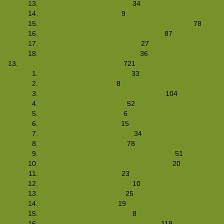
Knutselhike (21/23-04-2006)
34
Lente-hike (1/2-04-2006)
9
Wedding-StrandenDuinen-hike (18/19-03-2006)
78
Weekend Winter Hike (17/20-02-2006)
87
Winter Night Hike (28-01-2006)
27
OC-hike 2006 (14/15-01-2006)
36
Foto's Club Hiking-site.nl (2005)
721
Jaarafsluithike (31-12-2005)
33
Fotokijk&klim-gebeuren
8
Alternatieve nachthike (25/27-11-2005)
104
Nachthike (12/13-11-2005)
52
Veluwe-hike (05-11-2005)
6
Dijken-hike (30-10-2005)
15
Biesbosch-hike (01-10-2005)
34
Wadlopen (10/11-09-2005)
78
Klettersteigen in Zeeland (03/04-09-2005)
51
Zomer-vakantie-afsluit-hike (26-08-2005)
20
Veluwehike (10-07-2005)
23
Spontane Hike (05-06-2005)
10
Lichtjes-hike (28-05-2005)
25
Zand-hike (09-04-2005)
19
Wildkijkhike (12/13-03-2005)
8
WeekendWinterHike (18-21-02-2005)
119