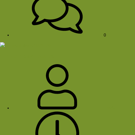
0
fv_nachthike251003_09
FredV