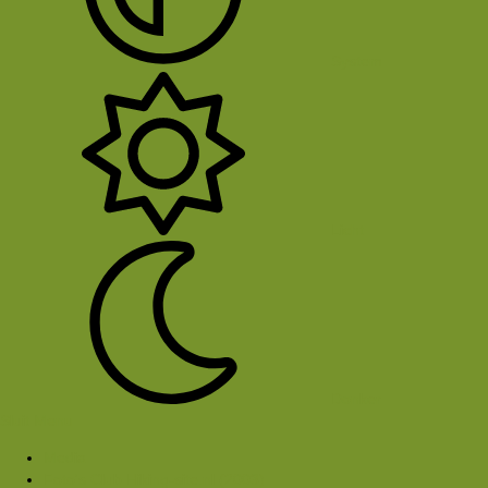
System
Licht
Donker
Sluit Menu
Media
Foto's Club Hiking-site.nl (2003)