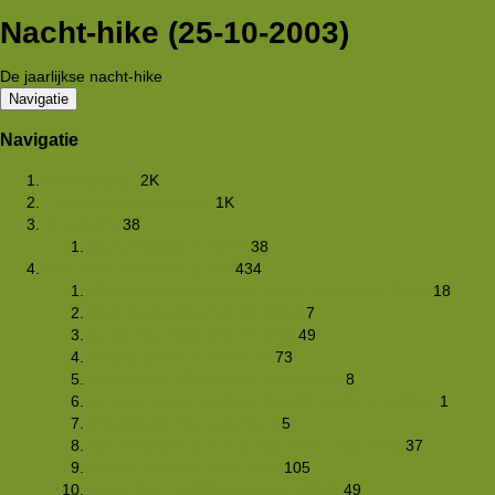
Nacht-hike (25-10-2003)
De jaarlijkse nacht-hike
Navigatie
Navigatie
Foto-quizzen
2K
Foto-albums gebruikers
1K
SPECIALS
38
Via Ferrata (juni 2012)
38
Foto's van Club Hiking-site
434
Hike Noord-Kennemerland (17-18 oktober 2015)
18
Wadhike Ameland (4-10-2015)
7
Lente Hike 2018 (21-22 april)
49
25 jarig jubileum weekend
73
All-inclusive Hike (25-27 september)
8
Junioren zomertrektocht 1.0 (19 t/m 21 juni 2015)
1
Mid-Veluwe hike, 5-6-7 juni
5
Kennemerduinen Lentehike: 16-17 mei 2015
37
Weekend Winter Hike 2015
105
Herfsthike 7.5 (18-19 oktober 2014)
49