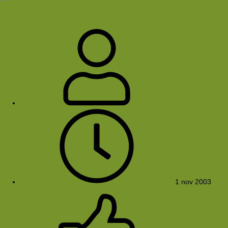
fv_nachthike251003_03
FredV
1 nov 2003