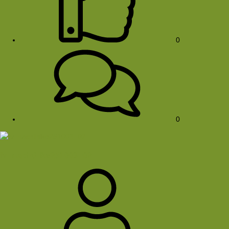
0
0
fv_nachthike251003_02