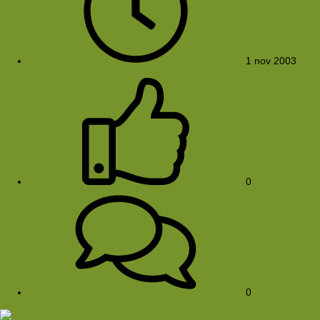
1 nov 2003
0
0