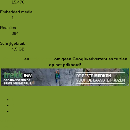
15.476
Embedded media
1
Reacties
384
Schrijfgebruik
4,5 GB
Registreer
en
meld je aan
om geen Google-advertenties te zien
op het prikbord!
1
2
3
Volgende
1 van 3