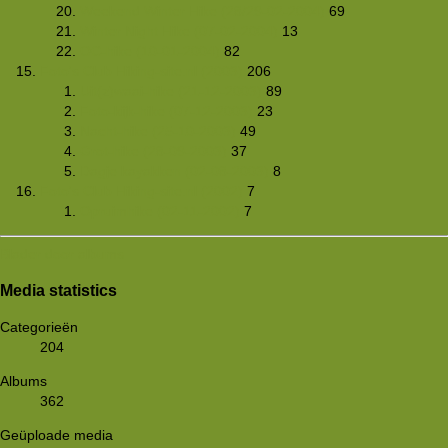
Weekend Winter Hike (28/29-02-2004)
69
Winter Night Hike (07-02-2004)
13
OC-hike (10-01-2004)
82
Foto's Club Hiking-site.nl (2003)
206
Uit(z)waai-hike (21-12-2003)
89
Foto-kijk-hike (07-12-2003)
23
Nacht-hike (25-10-2003)
49
Grot-hike (28-09-2003)
37
Dagje kayakken (02-08-2003)
8
Foto's Club Hiking-site.nl (2002)
7
Opruimhike (02-11-2002)
7
Blader door albums
Media statistics
Categorieën
204
Albums
362
Geüploade media