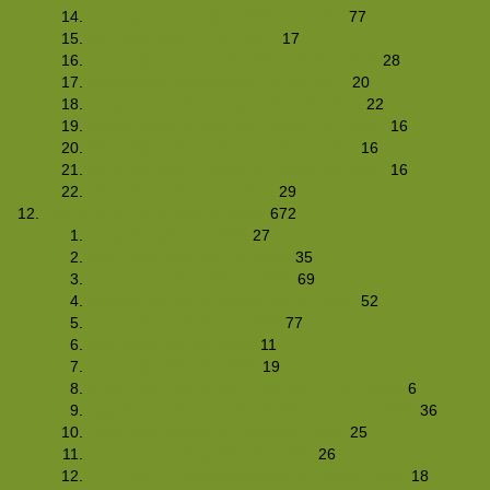
5-jaar-getrouwd-hike (28/30-04-2007
77
Bernisse-hike (22-04-2007)
17
Lente Hike 2.0 (31-03-2007 / 01-04-2007)
28
Klimmiddag Amsterdam (24-03-2007)
20
Langlaufenin Noorwegen (3/4-03-2007)
22
WeekendWinterHike 2007 (09/12-02-2007)
16
WinterNightHike 2007 (27/28-01-2007)
16
Winterse hike in Catalonië (19/21-01-2007)
16
O&C-Hike (13/14-01-2007)
29
Foto's Club Hiking-site.nl (2006)
672
Kersthike (26-12-2006)
27
Nachthike 2006 (26-11-2006)
35
Pedraforca-hike (18-11-2006)
69
Bliksem-aanval op België (04-11-2006)
52
Herfst-hike (28/29-10-2006)
77
Wadhike II (03-09-2006)
11
Zomerhike (06-08-2006)
19
5 jaar Club Hiking-site.nl etentje (22-07-2006)
6
AppelNotenPlaatGebakHike06 (01/02-07-2006)
36
Limburgse fietstocht (24/25-06-2006)
25
Pinksterwandeling (3/4-06-2006)
26
Pyreneeënontmoetingsweekend (13-05-2006)
18