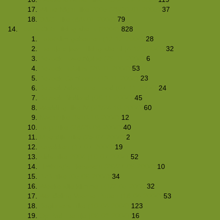
WinterNightHike 2005 (29/30-01-2005)
37
O&C-Hike (8/9-01-2005)
79
Foto's Club Hiking-site.nl (2004)
828
Foto/Klim gebeuren (12-12-2004)
28
Etentje 5 jaar Hiking-site.nl (4-12-2004))
32
Bezoek Lowe Alpine (26-11-2004)
6
Bezoek Robijns (20-11-2004)
53
Bezoek Cambreur (13-11-2004)
23
Bezoek Adventure Food (07-11-2004)
24
Bezoek Birdland (06-11-2004)
45
WeddingHike IV (23/24-10-2004)
60
Nachthike (9/10-10-2004)
12
Tarp-hike (28/29-08-2004)
40
Moerdijk-hike (25-07-2004)
2
Kayakken (17-07-2004)
19
Kids-hike 2004 (10-07-2004)
52
Limburg's Fietstocht (26/27-06-2004)
10
BzB-hike (05-06-2004)
34
Weekendje klimmen (1/2-05-2004
32
Wandeling Voorne-Putten (18-04-2004)
53
Beginners-hike (10-04-2004)
123
Op Pad Etentje (06-03-2004)
16