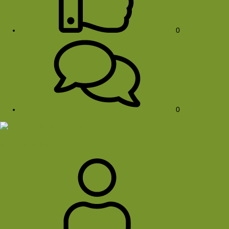
0
0
fv_nachthike251003_07