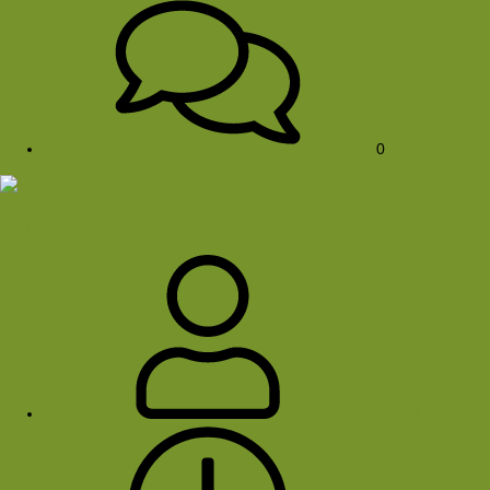
0
fv_nachthike251003_04
FredV