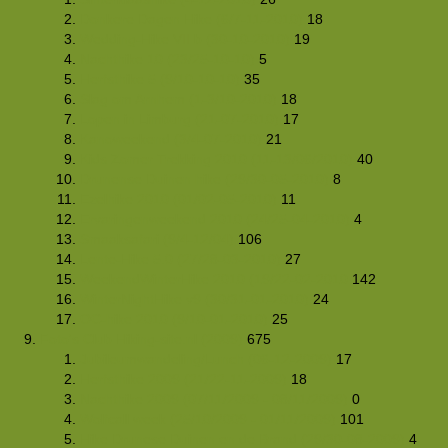
Donkere Dagen Hike (6/7-11-2010)
18
Wedding-Hike VII b (30-10-2010)
19
Nachthike 10 (23/25-10-10)
5
Herfsthike 5 (9/10-10-10)
35
Slag om Arnhem (1-3/10-2010)
18
Lopen in Limburg (21-07-2010)
17
Kanoweekend (3/4-07-2010)
21
Kids Zomer Trekking 2010 (11-13/06/2010)
40
Drunense Duinen hike (29/30-05-2010)
8
Ezelhike 2010 (01/02-05-2010)
11
Ervaringenweekend 2010 (24/25-04-2010)
4
Smaaksafari (9/4-12/04)
106
Lente-Hike 5.0 (27/28-03-2010)
27
WeekendWinterHike 2010 (19/22-02-2010
142
WinterNightHike v9 (30/31-01-2010)
24
OC-hike 2010 (9/10-01-2010)
25
Foto's Club Hiking-site.nl (2009)
675
Jubileumwandeling/Lunch (06-12-2009)
17
Herfsthike 2009 (21/22-11-2009)
18
Nachthike 2009 (07/11/2009 - 08/11/2009)
0
Wolfcall week (25/10/2009 - 01/11/2009)
101
Hike Drunese Duinen en de Brand (29/30-08-2009)
4