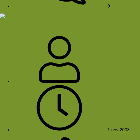
0
fv_nachthike251003_11
FredV
1 nov 2003