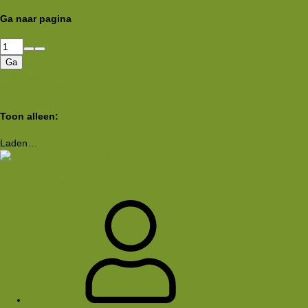
Ga naar pagina
Ga
Volgende
Laatste
Filters
Toon alleen:
Laden…
fv_nachthike251003_12
FredV