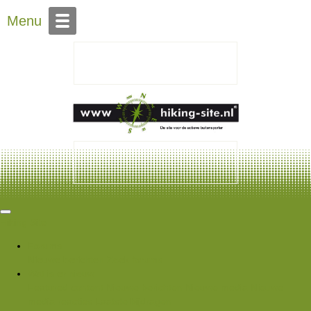
Over Hiking-site.nl
Menu
Hiking Site
Forums
Nieuwe berichten
Zoek forums
Wat is er nieuw
Featured content
Nieuwe berichten
Nieuwe media
Nieuwe
media reacties
Laatste bijdragen