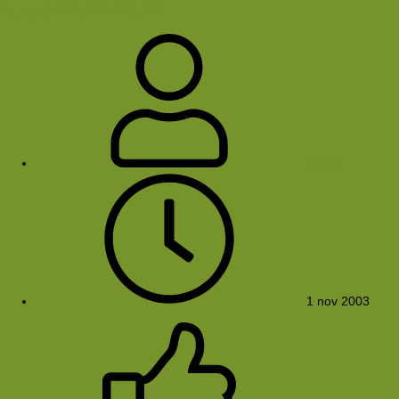
fv_nachthike251003_08
FredV
1 nov 2003