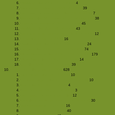
Wedding-Hike VI(b) (17-07-2009)
4
Kids Zomer Trekking (26/28-06-2009)
39
Den Haag-Scheveningen Hike (19-06-2009)
7
Montsec-hike (VF-weekend) (21-24/05/2009)
38
Buitensport-weekend (9/10-05-2009)
45
Wedding-Hike VI(a) (26-04-2009)
43
Kampioenschap tentwerpen (18/19-04-2009)
12
Lentehike 4 (4/5-04-2009)
16
PaalkampeerHike 2009 (07/08-03-2009)
24
Langlaufhike 2009 (27/02-02/03-2009)
74
WinterWeekendHike 2009 (13/16-02-2009)
179
WinterNightHike 2009 (31-01-2009)
14
OC-hike 2009 (10/11-01-2009)
39
Foto's Club Hiking-site.nl (2008)
628
Kids Winter Hike (28-12-2008)
10
Donkere Dagen Hike 2.0 (20/21-12-2008)
10
Nachthike 8 (01/02-11-2008)
4
After Summer BBQ (27-09-2008)
3
Den Haag - Scheveningen Hike
12
Kidshike in de Achterhoek (27/29-06-2008)
30
Veluweweekend (21/22-06)
16
Windstopperhike (07/08-06)
40