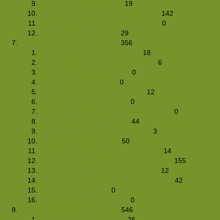
Sint Anthonis(2/4-04-2012)
19
Weekend Winter Hike (17/20-02-2012)
142
WinterNightHike 2012 (28/29-01-2012)
0
OC-Hike (07/08-01-2012)
29
Foto's Club Hiking-site.nl (2011)
356
Eindejaars-Hike (30/31-12-2011)
18
Donkere Dagen Hike (19/20-11-2011)
6
Herfsthike 2011 (13-11-2011)
0
Wijnsafari (6-10/10/2011)
0
10-jarig jubileumhike (25-6-2011))
12
KZT 4.0 (17 t/m19 juni 2011)
0
Kinderdijk vanaf het water (14/15-05-2011)
0
Ezel-hike 2011 (30/04-01/05)
44
Fotoshootweekend (26/27-03-2011)
3
PKT-hike (26/26-03-2011)
50
Etentje Club Hiking-site.nl (26-02-2011)
14
WeekendWinterHike 2011 (18/21-02-2011)
155
WinterNightHike 2011 (29/30-01-2011)
12
WinterWeekend Catalonie (21/24-01-2011)
42
OC-hike (8/9-01-2011)
0
KZT 4.0 (17 t/m19 juni 2011)
0
Foto's Club Hiking-site.nl (2010)
546
Sinterklaashike (4-12-2010)
26