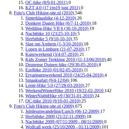
OC-hike (8/9-01-2011)
0
KZT 4.0 (17 t/m19 juni 2011)
0
Foto's Club Hiking-site.nl (2010)
546
Sinterklaashike (4-12-2010)
26
Donkere Dagen Hike (6/7-11-2010)
18
Wedding-Hike VII b (30-10-2010)
19
Nachthike 10 (23/25-10-10)
5
Herfsthike 5 (9/10-10-10)
35
Slag om Arnhem (1-3/10-2010)
18
Lopen in Limburg (21-07-2010)
17
Kanoweekend (3/4-07-2010)
21
Kids Zomer Trekking 2010 (11-13/06/2010)
40
Drunense Duinen hike (29/30-05-2010)
8
Ezelhike 2010 (01/02-05-2010)
11
Ervaringenweekend 2010 (24/25-04-2010)
4
Smaaksafari (9/4-12/04)
106
Lente-Hike 5.0 (27/28-03-2010)
27
WeekendWinterHike 2010 (19/22-02-2010
142
WinterNightHike v9 (30/31-01-2010)
24
OC-hike 2010 (9/10-01-2010)
25
Foto's Club Hiking-site.nl (2009)
675
Jubileumwandeling/Lunch (06-12-2009)
17
Herfsthike 2009 (21/22-11-2009)
18
Nachthike 2009 (07/11/2009 - 08/11/2009)
0
Wolfcall week (25/10/2009 - 01/11/2009)
101