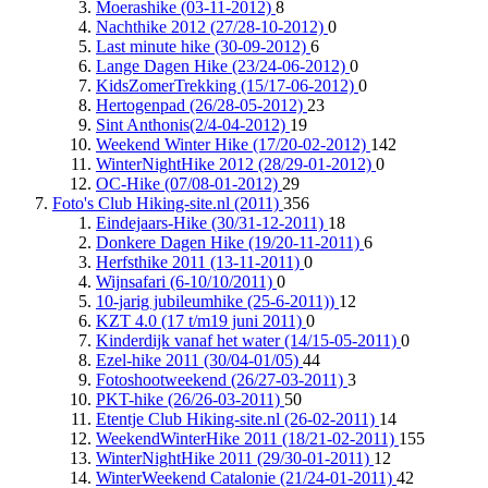
Moerashike (03-11-2012)
8
Nachthike 2012 (27/28-10-2012)
0
Last minute hike (30-09-2012)
6
Lange Dagen Hike (23/24-06-2012)
0
KidsZomerTrekking (15/17-06-2012)
0
Hertogenpad (26/28-05-2012)
23
Sint Anthonis(2/4-04-2012)
19
Weekend Winter Hike (17/20-02-2012)
142
WinterNightHike 2012 (28/29-01-2012)
0
OC-Hike (07/08-01-2012)
29
Foto's Club Hiking-site.nl (2011)
356
Eindejaars-Hike (30/31-12-2011)
18
Donkere Dagen Hike (19/20-11-2011)
6
Herfsthike 2011 (13-11-2011)
0
Wijnsafari (6-10/10/2011)
0
10-jarig jubileumhike (25-6-2011))
12
KZT 4.0 (17 t/m19 juni 2011)
0
Kinderdijk vanaf het water (14/15-05-2011)
0
Ezel-hike 2011 (30/04-01/05)
44
Fotoshootweekend (26/27-03-2011)
3
PKT-hike (26/26-03-2011)
50
Etentje Club Hiking-site.nl (26-02-2011)
14
WeekendWinterHike 2011 (18/21-02-2011)
155
WinterNightHike 2011 (29/30-01-2011)
12
WinterWeekend Catalonie (21/24-01-2011)
42