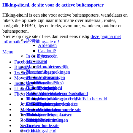
Hiking-site.nl, de site voor de actieve buitensporter
Hiking-site.nl is een site voor actieve buitensporters, wandelaars en
hikers die op zoek zijn naar informatie over materiaal, routes,
navigatie, EHBO, tips en tricks, avontuur, wandelen, outdoor en
buitensporten.
Nieuw op deze site? Lees dan eerst eens rustig
deze pagina met
Routes
informatie over Hiking-site.nl!
Ardennen
Catalonië
Menu
In de kijker
Pyreneeën
Materialen
Eifel
Facebook
Materialen-nieuws
Hondvriendelijk
Bluesky
Materiaal-besprekingen
Bestemmingen
Twitter
Prikbord (forum)
Materiaal-ervaringen
Andorra
Movescount
Goodies (winacties)
Boekrecensies
Deze site
Catalonië
Instagram
Club Hiking-site.nl
Buitensportwinkels
Zweden
Over mij
LinkedIn
Schrijfblok-artikelen
Buitensportwinkels in Nederland
Paalkamperen
Adverteren op deze site
Flickr
Virtuele exposities
Buitensportwinkels in Belgié
Navigatie
Thema-artikelen
Summit-vlaggen en Buffs in het wild
Jouw Hiking-site.nl
Fotoalbums
Online buitensportwinkels
EHBO
Andorra
Linken naar deze site
Materialen: kiezen en kopen
Reisboekhandels
Verzorging
Buitensportvacatures
Catalonië
Wijzigingen aan de site
Technieken
Thema-artikelen
Buitensportstageplaatsen
Sitemap
Zweden
Routes en Bestemmingen
Schrijfblokverhalen
Links
Nieuwsbrief
Service
Tips en Tricks
Zoeken op de site
Over Hiking-site.nl
Contact