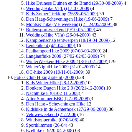
Hike Drunese Duinen en de Brand (29/30-08-2009)
4
Wedding-Hike VI(b) (17-07-2009)
4
Kids Zomer Trekking (26/28-06-2009)
39
Den Haag-Scheveningen Hike (19-06-2009)
7
Montsec-hike (VF-weekend) (21-24/05/2009)
38
Buitensport-weekend (9/10-05-2009)
45
Wedding-Hike VI(a) (26-04-2009)
43
Kampioenschap tentwerpen (18/19-04-2009)
12
Lentehike 4 (4/5-04-2009)
16
PaalkampeerHike 2009 (07/08-03-2009)
24
Langlaufhike 2009 (27/02-02/03-2009)
74
WinterWeekendHike 2009 (13/16-02-2009)
179
WinterNightHike 2009 (31-01-2009)
14
OC-hike 2009 (10/11-01-2009)
39
Foto's Club Hiking-site.nl (2008)
628
Kids Winter Hike (28-12-2008)
10
Donkere Dagen Hike 2.0 (20/21-12-2008)
10
Nachthike 8 (01/02-11-2008)
4
After Summer BBQ (27-09-2008)
3
Den Haag - Scheveningen Hike
12
Kidshike in de Achterhoek (27/29-06-2008)
30
Veluweweekend (21/22-06)
16
Windstopperhike (07/08-06)
40
Sportklimmen (26-04)
43
Ezelhike (19/20-04-2008)
68