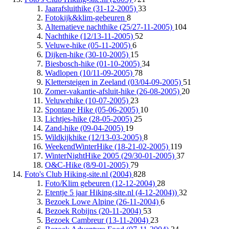
Jaarafsluithike (31-12-2005)
33
Fotokijk&klim-gebeuren
8
Alternatieve nachthike (25/27-11-2005)
104
Nachthike (12/13-11-2005)
52
Veluwe-hike (05-11-2005)
6
Dijken-hike (30-10-2005)
15
Biesbosch-hike (01-10-2005)
34
Wadlopen (10/11-09-2005)
78
Klettersteigen in Zeeland (03/04-09-2005)
51
Zomer-vakantie-afsluit-hike (26-08-2005)
20
Veluwehike (10-07-2005)
23
Spontane Hike (05-06-2005)
10
Lichtjes-hike (28-05-2005)
25
Zand-hike (09-04-2005)
19
Wildkijkhike (12/13-03-2005)
8
WeekendWinterHike (18-21-02-2005)
119
WinterNightHike 2005 (29/30-01-2005)
37
O&C-Hike (8/9-01-2005)
79
Foto's Club Hiking-site.nl (2004)
828
Foto/Klim gebeuren (12-12-2004)
28
Etentje 5 jaar Hiking-site.nl (4-12-2004))
32
Bezoek Lowe Alpine (26-11-2004)
6
Bezoek Robijns (20-11-2004)
53
Bezoek Cambreur (13-11-2004)
23