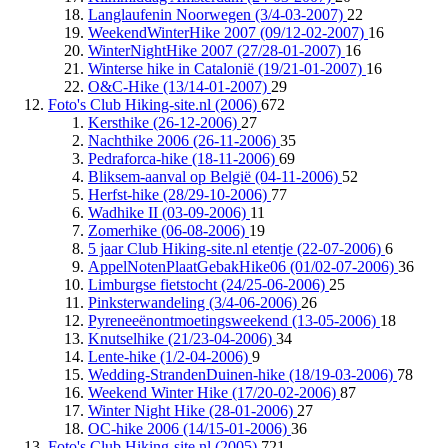
Langlaufenin Noorwegen (3/4-03-2007)
22
WeekendWinterHike 2007 (09/12-02-2007)
16
WinterNightHike 2007 (27/28-01-2007)
16
Winterse hike in Catalonië (19/21-01-2007)
16
O&C-Hike (13/14-01-2007)
29
Foto's Club Hiking-site.nl (2006)
672
Kersthike (26-12-2006)
27
Nachthike 2006 (26-11-2006)
35
Pedraforca-hike (18-11-2006)
69
Bliksem-aanval op België (04-11-2006)
52
Herfst-hike (28/29-10-2006)
77
Wadhike II (03-09-2006)
11
Zomerhike (06-08-2006)
19
5 jaar Club Hiking-site.nl etentje (22-07-2006)
6
AppelNotenPlaatGebakHike06 (01/02-07-2006)
36
Limburgse fietstocht (24/25-06-2006)
25
Pinksterwandeling (3/4-06-2006)
26
Pyreneeënontmoetingsweekend (13-05-2006)
18
Knutselhike (21/23-04-2006)
34
Lente-hike (1/2-04-2006)
9
Wedding-StrandenDuinen-hike (18/19-03-2006)
78
Weekend Winter Hike (17/20-02-2006)
87
Winter Night Hike (28-01-2006)
27
OC-hike 2006 (14/15-01-2006)
36
Foto's Club Hiking-site.nl (2005)
721