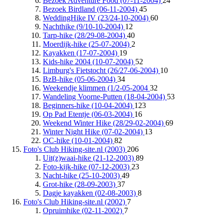
Bezoek Adventure Food (07-11-2004)
24
Bezoek Birdland (06-11-2004)
45
WeddingHike IV (23/24-10-2004)
60
Nachthike (9/10-10-2004)
12
Tarp-hike (28/29-08-2004)
40
Moerdijk-hike (25-07-2004)
2
Kayakken (17-07-2004)
19
Kids-hike 2004 (10-07-2004)
52
Limburg's Fietstocht (26/27-06-2004)
10
BzB-hike (05-06-2004)
34
Weekendje klimmen (1/2-05-2004
32
Wandeling Voorne-Putten (18-04-2004)
53
Beginners-hike (10-04-2004)
123
Op Pad Etentje (06-03-2004)
16
Weekend Winter Hike (28/29-02-2004)
69
Winter Night Hike (07-02-2004)
13
OC-hike (10-01-2004)
82
Foto's Club Hiking-site.nl (2003)
206
Uit(z)waai-hike (21-12-2003)
89
Foto-kijk-hike (07-12-2003)
23
Nacht-hike (25-10-2003)
49
Grot-hike (28-09-2003)
37
Dagje kayakken (02-08-2003)
8
Foto's Club Hiking-site.nl (2002)
7
Opruimhike (02-11-2002)
7