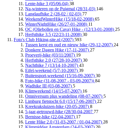
Lente-hike 3 (05/06-04)
38
Na-winteren op de Puigmal (28/31-03)
146
Langlaufhike 2 (28-02 / 02-03)
77
WeekendWinterHike (15/18-02-2008)
65
WinterNightHike (26/27-01-2008)
11
OC (Oliebollen en Cava) Hike - (12/13-01-2008)
25
Herfsthike 3.5 (22/23-11-2008)
30
Foto's Club Hiking-site.nl (2007)
593
Tussen kerst en oud en nieuw hike (29-12-2007)
24
Donkere Dagen Hike (17-11-2007)
27
Proeverij-hike (03/11/2007)
19
Herfsthike 2.0 (27/28-10-2007)
30
Nachthike 7 (13/14-10-2007)
43
Eifel-weekend (5/7-10-2007)
39
Buitensport-weekend (15/16-09-2007)
30
Foto-hike (31-08-2007 - 03-09-2007))
84
Wadhike III (03-08-2007)
5
Klimweekend (14/15-07-2007)
16
Omniversum plus wandeling (08-07-2007)
5
Limburg fietstocht 6.0 (15/17-06-2007)
22
Kreekraksluizen-hike (20-05-2007)
8
5-jaar-getrouwd-hike (28/30-04-2007
77
Bernisse-hike (22-04-2007)
17
Lente Hike 2.0 (31-03-2007 / 01-04-2007)
28
Klimmiddag Amsterdam (24-03-2007)
20