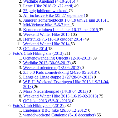
Wadhike Ameland (4-10-2015)
7
Lente Hike 2018 (21-22 april)
49
25 jarig jubileum weekend
73
All-inclusive Hike (25-27 september)
8
Junioren zomertrektocht 1.0 (19 t/m 21 juni 2015)
1
Mid-Veluwe hike, 5-6-7 juni
5
Kennemerduinen Lentehike: 16-17 mei 2015
37
Weekend Winter Hike 2015
105
Herfsthike 7.5 (18-19 oktober 2014)
49
Weekend Winter Hike 2014
53
OC-hike 2014
18
Foto's Club Hiking-site (2013)
211
Ochtendwandeling Utrecht (12-10-2013)
59
Wadhike 2013 (30-06-2013)
45
Weekend orienteren (1/2-06-2013)
0
ZT 5.0 Kids zomertrekking (24/26-05-2013)
6
Langs de Linge etappe 2 (27/28-04-2013)
0
W.E.H. Weekend Ervaringen Hike 2013 (19/21-04-
2013)
26
Maas-Niederrheinpad (14/19-04-2013)
0
Weekend Winter Hike 2013 (16/19-02-2013)
75
OC hike 2013 (5/6-01-2013)
0
Foto's Club Hiking-site (2012)
282
Eindejaars BBQ hike (29/30-12-2012)
0
wandelweekend Catalonie (6-10 december)
55