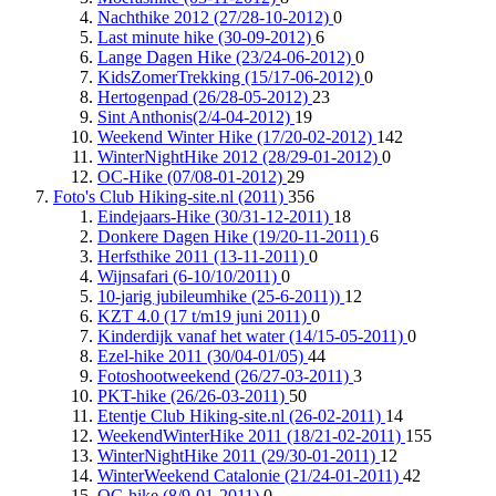
Nachthike 2012 (27/28-10-2012)
0
Last minute hike (30-09-2012)
6
Lange Dagen Hike (23/24-06-2012)
0
KidsZomerTrekking (15/17-06-2012)
0
Hertogenpad (26/28-05-2012)
23
Sint Anthonis(2/4-04-2012)
19
Weekend Winter Hike (17/20-02-2012)
142
WinterNightHike 2012 (28/29-01-2012)
0
OC-Hike (07/08-01-2012)
29
Foto's Club Hiking-site.nl (2011)
356
Eindejaars-Hike (30/31-12-2011)
18
Donkere Dagen Hike (19/20-11-2011)
6
Herfsthike 2011 (13-11-2011)
0
Wijnsafari (6-10/10/2011)
0
10-jarig jubileumhike (25-6-2011))
12
KZT 4.0 (17 t/m19 juni 2011)
0
Kinderdijk vanaf het water (14/15-05-2011)
0
Ezel-hike 2011 (30/04-01/05)
44
Fotoshootweekend (26/27-03-2011)
3
PKT-hike (26/26-03-2011)
50
Etentje Club Hiking-site.nl (26-02-2011)
14
WeekendWinterHike 2011 (18/21-02-2011)
155
WinterNightHike 2011 (29/30-01-2011)
12
WinterWeekend Catalonie (21/24-01-2011)
42
OC-hike (8/9-01-2011)
0