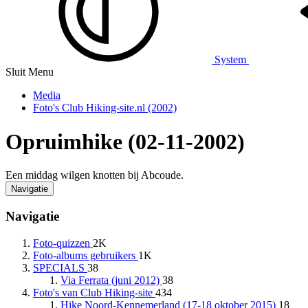
System
Sluit Menu
Media
Foto's Club Hiking-site.nl (2002)
Opruimhike (02-11-2002)
Een middag wilgen knotten bij Abcoude.
Navigatie
Navigatie
Foto-quizzen
2K
Foto-albums gebruikers
1K
SPECIALS
38
Via Ferrata (juni 2012)
38
Foto's van Club Hiking-site
434
Hike Noord-Kennemerland (17-18 oktober 2015)
18