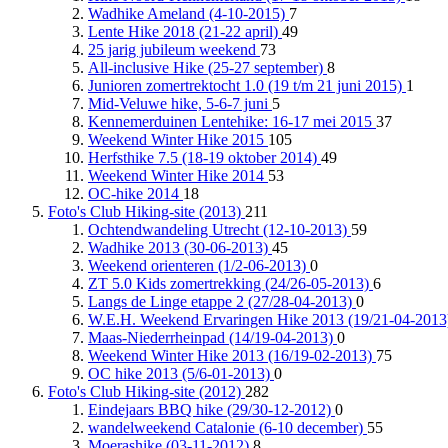
Wadhike Ameland (4-10-2015)
7
Lente Hike 2018 (21-22 april)
49
25 jarig jubileum weekend
73
All-inclusive Hike (25-27 september)
8
Junioren zomertrektocht 1.0 (19 t/m 21 juni 2015)
1
Mid-Veluwe hike, 5-6-7 juni
5
Kennemerduinen Lentehike: 16-17 mei 2015
37
Weekend Winter Hike 2015
105
Herfsthike 7.5 (18-19 oktober 2014)
49
Weekend Winter Hike 2014
53
OC-hike 2014
18
Foto's Club Hiking-site (2013)
211
Ochtendwandeling Utrecht (12-10-2013)
59
Wadhike 2013 (30-06-2013)
45
Weekend orienteren (1/2-06-2013)
0
ZT 5.0 Kids zomertrekking (24/26-05-2013)
6
Langs de Linge etappe 2 (27/28-04-2013)
0
W.E.H. Weekend Ervaringen Hike 2013 (19/21-04-201
Maas-Niederrheinpad (14/19-04-2013)
0
Weekend Winter Hike 2013 (16/19-02-2013)
75
OC hike 2013 (5/6-01-2013)
0
Foto's Club Hiking-site (2012)
282
Eindejaars BBQ hike (29/30-12-2012)
0
wandelweekend Catalonie (6-10 december)
55
Moerashike (03-11-2012)
8