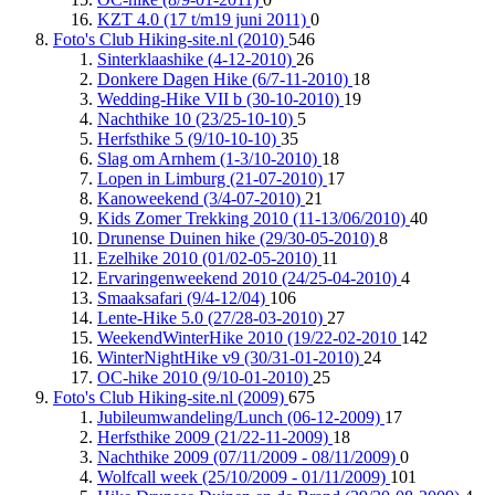
KZT 4.0 (17 t/m19 juni 2011)
0
Foto's Club Hiking-site.nl (2010)
546
Sinterklaashike (4-12-2010)
26
Donkere Dagen Hike (6/7-11-2010)
18
Wedding-Hike VII b (30-10-2010)
19
Nachthike 10 (23/25-10-10)
5
Herfsthike 5 (9/10-10-10)
35
Slag om Arnhem (1-3/10-2010)
18
Lopen in Limburg (21-07-2010)
17
Kanoweekend (3/4-07-2010)
21
Kids Zomer Trekking 2010 (11-13/06/2010)
40
Drunense Duinen hike (29/30-05-2010)
8
Ezelhike 2010 (01/02-05-2010)
11
Ervaringenweekend 2010 (24/25-04-2010)
4
Smaaksafari (9/4-12/04)
106
Lente-Hike 5.0 (27/28-03-2010)
27
WeekendWinterHike 2010 (19/22-02-2010
142
WinterNightHike v9 (30/31-01-2010)
24
OC-hike 2010 (9/10-01-2010)
25
Foto's Club Hiking-site.nl (2009)
675
Jubileumwandeling/Lunch (06-12-2009)
17
Herfsthike 2009 (21/22-11-2009)
18
Nachthike 2009 (07/11/2009 - 08/11/2009)
0
Wolfcall week (25/10/2009 - 01/11/2009)
101