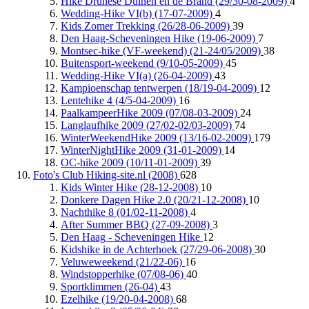
Hike Drunese Duinen en de Brand (29/30-08-2009)
4
Wedding-Hike VI(b) (17-07-2009)
4
Kids Zomer Trekking (26/28-06-2009)
39
Den Haag-Scheveningen Hike (19-06-2009)
7
Montsec-hike (VF-weekend) (21-24/05/2009)
38
Buitensport-weekend (9/10-05-2009)
45
Wedding-Hike VI(a) (26-04-2009)
43
Kampioenschap tentwerpen (18/19-04-2009)
12
Lentehike 4 (4/5-04-2009)
16
PaalkampeerHike 2009 (07/08-03-2009)
24
Langlaufhike 2009 (27/02-02/03-2009)
74
WinterWeekendHike 2009 (13/16-02-2009)
179
WinterNightHike 2009 (31-01-2009)
14
OC-hike 2009 (10/11-01-2009)
39
Foto's Club Hiking-site.nl (2008)
628
Kids Winter Hike (28-12-2008)
10
Donkere Dagen Hike 2.0 (20/21-12-2008)
10
Nachthike 8 (01/02-11-2008)
4
After Summer BBQ (27-09-2008)
3
Den Haag - Scheveningen Hike
12
Kidshike in de Achterhoek (27/29-06-2008)
30
Veluweweekend (21/22-06)
16
Windstopperhike (07/08-06)
40
Sportklimmen (26-04)
43
Ezelhike (19/20-04-2008)
68