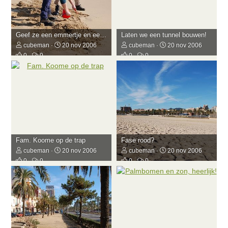
Geef ze een emmertje en een harkje....
Laten we een tunnel bouwen!
cubeman
20 nov 2006
cubeman
20 nov 2006
0
0
0
0
Fam. Koome op de trap
Fase rood?
cubeman
20 nov 2006
cubeman
20 nov 2006
0
0
0
0