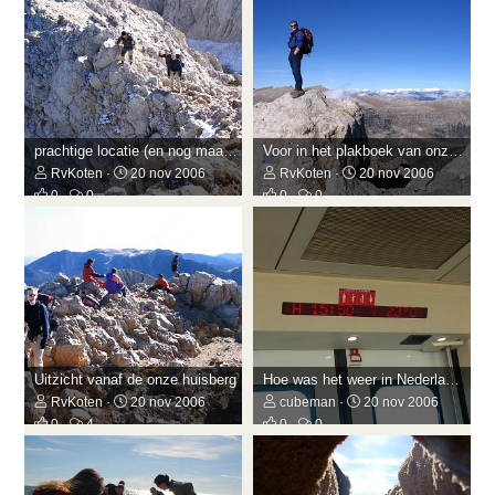
prachtige locatie (en nog maar 40 hoogtemeters)
Voor in het plakboek van onze ervaren berggeit
RvKoten
20 nov 2006
RvKoten
20 nov 2006
0
0
0
0
Uitzicht vanaf de onze huisberg
Hoe was het weer in Nederland???
RvKoten
20 nov 2006
cubeman
20 nov 2006
0
4
0
0