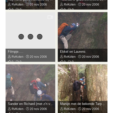
RvKoten
20 nov 2006
RvKoten
20 nov 2006
0
0
0
0
Filmpje.....
Ekkel en Laurens
RvKoten
20 nov 2006
RvKoten
20 nov 2006
0
0
0
0
Sander en Richard (met z'n vrienden)
Martijn met de bekende Tarpgrijns.......
RvKoten
20 nov 2006
RvKoten
20 nov 2006