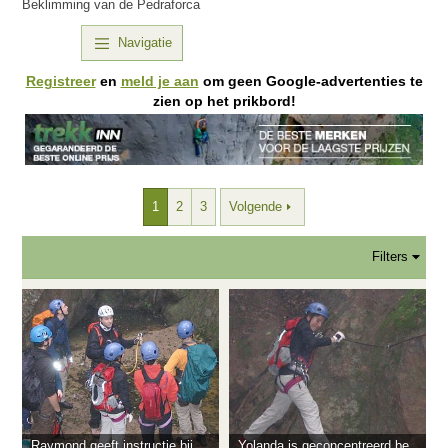
Beklimming van de Pedraforca
Navigatie
Registreer
en
meld je aan
om geen Google-advertenties te
zien op het prikbord!
1
2
3
Volgende
Filters
Raymond geeft instructie bij de ViaFerrata
Yolanda is geconcentreerd bezig