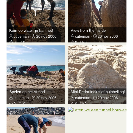
Kom op water, je kan het!
View from the inside
cubeman
20 nov 2006
cubeman
20 nov 2006
0
0
0
0
Spelen op het strand
Mini Pedra inclusief puinhelling!
cubeman
20 nov 2006
cubeman
20 nov 2006
0
0
0
0