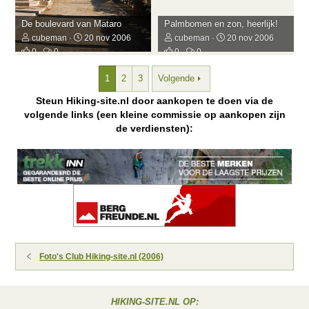
De boulevard van Mataro
Palmbomen en zon, heerlijk!
cubeman
20 nov 2006
cubeman
20 nov 2006
0
0
0
0
1
2
3
Volgende
Steun Hiking-site.nl door aankopen te doen via de
volgende links (een kleine commissie op aankopen zijn
de verdiensten):
Foto's Club Hiking-site.nl (2006)
HIKING-SITE.NL OP: