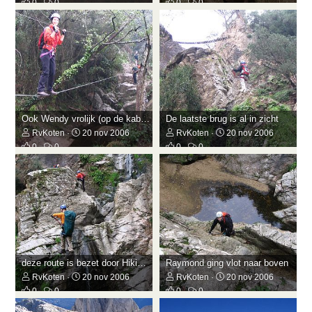
0
0
0
0
Ook Wendy vrolijk (op de kabels)
De laatste brug is al in zicht
RvKoten
20 nov 2006
RvKoten
20 nov 2006
0
0
0
0
deze route is bezet door Hiking-Siter's
Raymond ging vlot naar boven
RvKoten
20 nov 2006
RvKoten
20 nov 2006
0
0
0
0