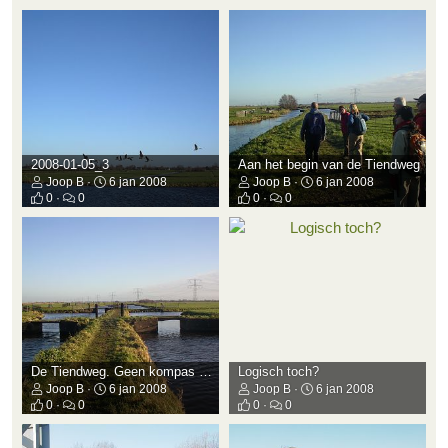
2008-01-05_3
Aan het begin van de Tiendweg
Joop B
6 jan 2008
Joop B
6 jan 2008
0
0
0
0
De Tiendweg. Geen kompas nodig.
Logisch toch?
Joop B
6 jan 2008
Joop B
6 jan 2008
0
0
0
0