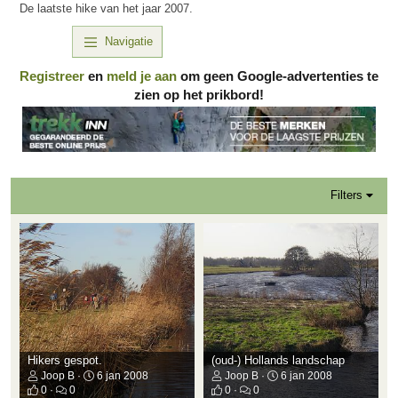
De laatste hike van het jaar 2007.
Navigatie
Registreer
en
meld je aan
om geen Google-advertenties te
zien op het prikbord!
Filters
Hikers gespot.
(oud-) Hollands landschap
Joop B
6 jan 2008
Joop B
6 jan 2008
0
0
0
0