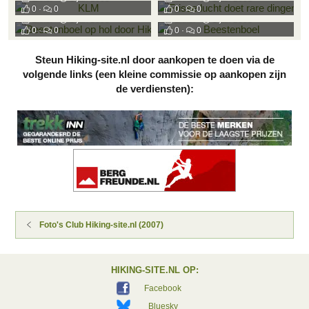
Beestenboel op hol door Hiking-site
Beestenboel
0
0
0
0
Ekkel
1 jan 2008
Ekkel
1 jan 2008
0
0
0
0
Steun Hiking-site.nl door aankopen te doen via de
volgende links (een kleine commissie op aankopen zijn
de verdiensten):
Foto's Club Hiking-site.nl (2007)
HIKING-SITE.NL OP:
Facebook
Bluesky