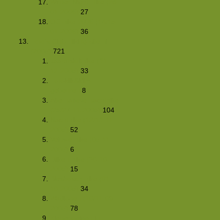
Winter Night Hike (28-
01-2006)
27
OC-hike 2006 (14/15-
01-2006)
36
Foto's Club Hiking-site.nl
(2005)
721
Jaarafsluithike (31-
12-2005)
33
Fotokijk&klim-
gebeuren
8
Alternatieve nachthike
(25/27-11-2005)
104
Nachthike (12/13-11-
2005)
52
Veluwe-hike (05-11-
2005)
6
Dijken-hike (30-10-
2005)
15
Biesbosch-hike (01-
10-2005)
34
Wadlopen (10/11-09-
2005)
78
Klettersteigen in