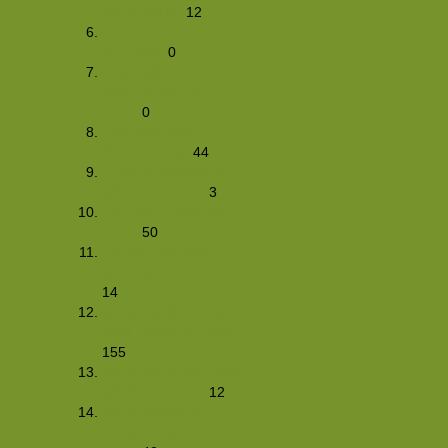
(25-6-2011))
12
KZT 4.0 (17 t/m19
juni 2011)
0
Kinderdijk vanaf het
water (14/15-05-
2011)
0
Ezel-hike 2011
(30/04-01/05)
44
Fotoshootweekend
(26/27-03-2011)
3
PKT-hike (26/26-03-
2011)
50
Etentje Club Hiking-
site.nl (26-02-2011)
14
WeekendWinterHike
2011 (18/21-02-2011)
155
WinterNightHike 2011
(29/30-01-2011)
12
WinterWeekend
Catalonie (21/24-01-