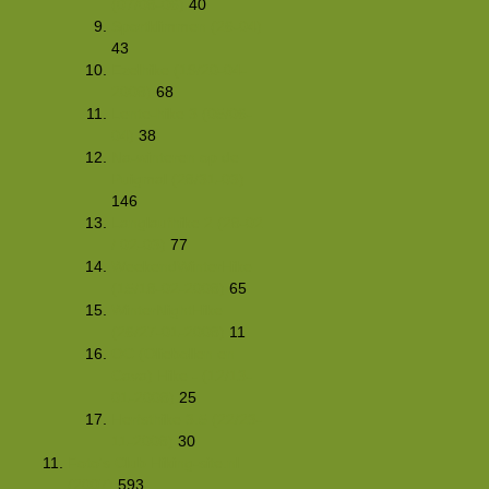
(07/08-06)
40
Sportklimmen (26-04)
43
Ezelhike (19/20-04-
2008)
68
Lente-hike 3 (05/06-
04)
38
Na-winteren op de
Puigmal (28/31-03)
146
Langlaufhike 2 (28-02
/ 02-03)
77
WeekendWinterHike
(15/18-02-2008)
65
WinterNightHike
(26/27-01-2008)
11
OC (Oliebollen en
Cava) Hike - (12/13-
01-2008)
25
Herfsthike 3.5 (22/23-
11-2008)
30
Foto's Club Hiking-site.nl
(2007)
593