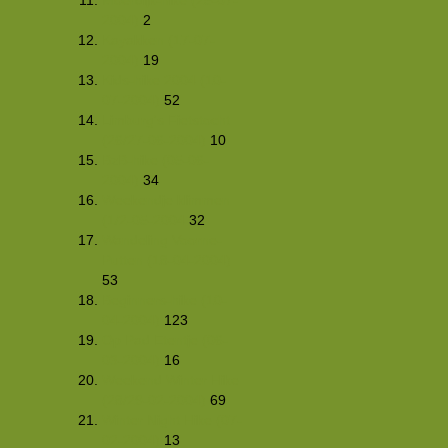
2004)
2
Kayakken (17-07-
2004)
19
Kids-hike 2004 (10-
07-2004)
52
Limburg's Fietstocht
(26/27-06-2004)
10
BzB-hike (05-06-
2004)
34
Weekendje klimmen
(1/2-05-2004
32
Wandeling Voorne-
Putten (18-04-2004)
53
Beginners-hike (10-
04-2004)
123
Op Pad Etentje (06-
03-2004)
16
Weekend Winter Hike
(28/29-02-2004)
69
Winter Night Hike (07-
02-2004)
13