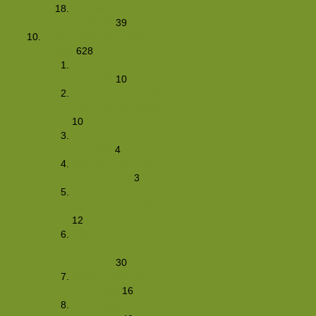
OC-hike 2009 (10/11-
01-2009)
39
Foto's Club Hiking-site.nl
(2008)
628
Kids Winter Hike (28-
12-2008)
10
Donkere Dagen Hike
2.0 (20/21-12-2008)
10
Nachthike 8 (01/02-
11-2008)
4
After Summer BBQ
(27-09-2008)
3
Den Haag -
Scheveningen Hike
12
Kidshike in de
Achterhoek (27/29-
06-2008)
30
Veluweweekend
(21/22-06)
16
Windstopperhike