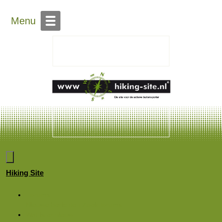
Menu
Hiking Site
Forums
Nieuwe berichten
Zoek forums
Wat is er nieuw