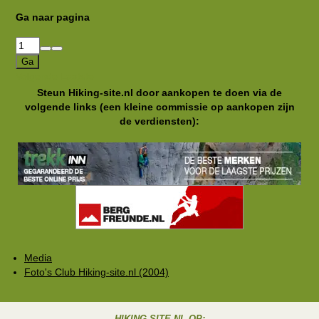
24 okt 2004
Ga naar pagina
0
24 okt 2004
0
24 okt 2004
Ga
0
Volgende
Laatste
24 okt 2004
0
0
Steun Hiking-site.nl door aankopen te doen via de
24 okt 2004
volgende links (een kleine commissie op aankopen zijn
0
0
de verdiensten):
0
0
0
0
0
0
0
0
0
0
0
Media
Foto's Club Hiking-site.nl (2004)
0
0
0
HIKING-SITE.NL OP: