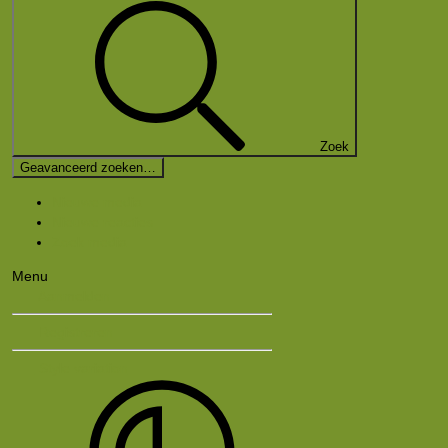
Zoek
Geavanceerd zoeken…
Nieuwe media
Nieuwe reacties
Zoek media
Menu
Aanmelden
Registreren
Style variation