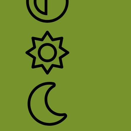
System
Licht
Donker