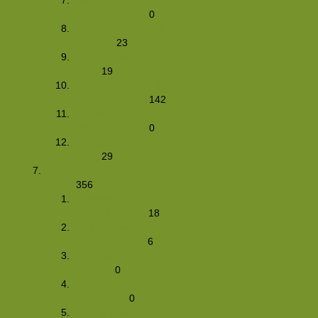
(15/17-06-2012)
0
Hertogenpad (26/28-
05-2012)
23
Sint Anthonis(2/4-04-
2012)
19
Weekend Winter Hike
(17/20-02-2012)
142
WinterNightHike 2012
(28/29-01-2012)
0
OC-Hike (07/08-01-
2012)
29
Foto's Club Hiking-site.nl
(2011)
356
Eindejaars-Hike
(30/31-12-2011)
18
Donkere Dagen Hike
(19/20-11-2011)
6
Herfsthike 2011 (13-
11-2011)
0
Wijnsafari (6-
10/10/2011)
0
10-jarig jubileumhike