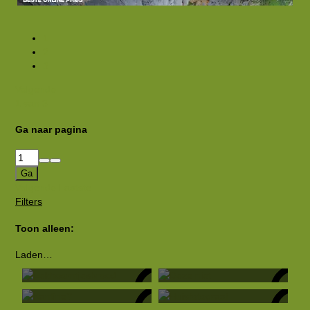
1
2
3
Volgende
1 van 3
Ga naar pagina
Ga
Volgende
Laatste
Filters
Toon alleen:
Eekhoorntjesbrood
Deze niet
Laden…
Kantine?
Huisfotograaf
Doorsteek 2
Doorsteek 1