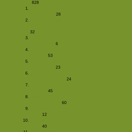
(2004)
828
Foto/Klim gebeuren
(12-12-2004)
28
Etentje 5 jaar Hiking-
site.nl (4-12-2004))
32
Bezoek Lowe Alpine
(26-11-2004)
6
Bezoek Robijns (20-
11-2004)
53
Bezoek Cambreur
(13-11-2004)
23
Bezoek Adventure
Food (07-11-2004)
24
Bezoek Birdland (06-
11-2004)
45
WeddingHike IV
(23/24-10-2004)
60
Nachthike (9/10-10-
2004)
12
Tarp-hike (28/29-08-
2004)
40
Moerdijk-hike (25-07-