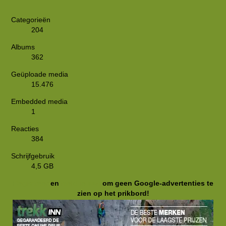
Categorieën
204
Albums
362
Geüploade media
15.476
Embedded media
1
Reacties
384
Schrijfgebruik
4,5 GB
Registreer
en
meld je aan
om geen Google-advertenties te
zien op het prikbord!