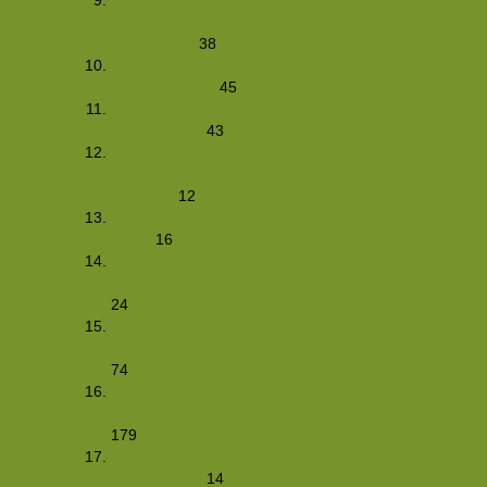
weekend) (21-
24/05/2009)
38
Buitensport-weekend
(9/10-05-2009)
45
Wedding-Hike VI(a)
(26-04-2009)
43
Kampioenschap
tentwerpen (18/19-
04-2009)
12
Lentehike 4 (4/5-04-
2009)
16
PaalkampeerHike
2009 (07/08-03-2009)
24
Langlaufhike 2009
(27/02-02/03-2009)
74
WinterWeekendHike
2009 (13/16-02-2009)
179
WinterNightHike 2009
(31-01-2009)
14