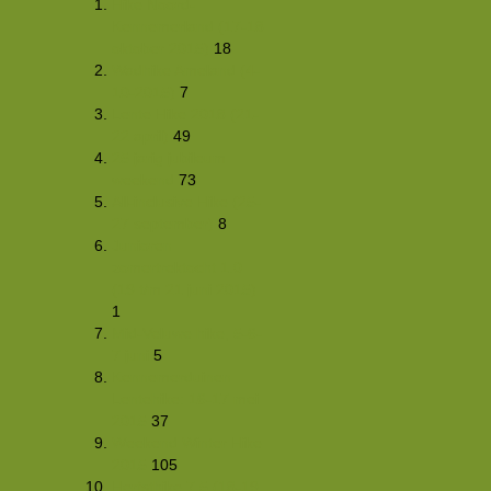
Hike Noord-
Kennemerland (17-18
oktober 2015)
18
Wadhike Ameland (4-
10-2015)
7
Lente Hike 2018 (21-
22 april)
49
25 jarig jubileum
weekend
73
All-inclusive Hike (25-
27 september)
8
Junioren
zomertrektocht 1.0
(19 t/m 21 juni 2015)
1
Mid-Veluwe hike, 5-6-
7 juni
5
Kennemerduinen
Lentehike: 16-17 mei
2015
37
Weekend Winter Hike
2015
105
Herfsthike 7.5 (18-19