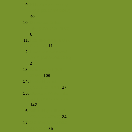
Kids Zomer Trekking
2010 (11-13/06/2010)
40
Drunense Duinen
hike (29/30-05-2010)
8
Ezelhike 2010 (01/02-
05-2010)
11
Ervaringenweekend
2010 (24/25-04-2010)
4
Smaaksafari (9/4-
12/04)
106
Lente-Hike 5.0
(27/28-03-2010)
27
WeekendWinterHike
2010 (19/22-02-2010
142
WinterNightHike v9
(30/31-01-2010)
24
OC-hike 2010 (9/10-
01-2010)
25