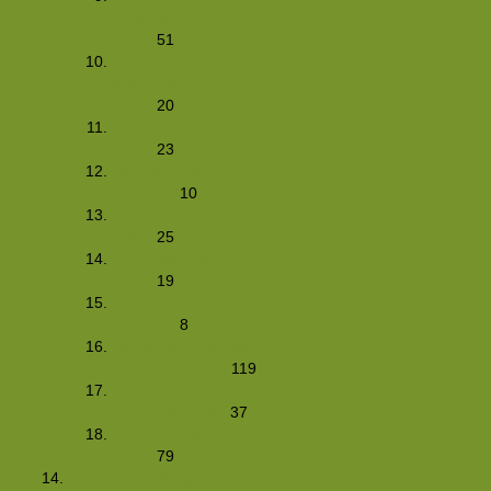
Zeeland (03/04-09-
2005)
51
Zomer-vakantie-
afsluit-hike (26-08-
2005)
20
Veluwehike (10-07-
2005)
23
Spontane Hike (05-
06-2005)
10
Lichtjes-hike (28-05-
2005)
25
Zand-hike (09-04-
2005)
19
Wildkijkhike (12/13-
03-2005)
8
WeekendWinterHike
(18-21-02-2005)
119
WinterNightHike 2005
(29/30-01-2005)
37
O&C-Hike (8/9-01-
2005)
79
Foto's Club Hiking-site.nl