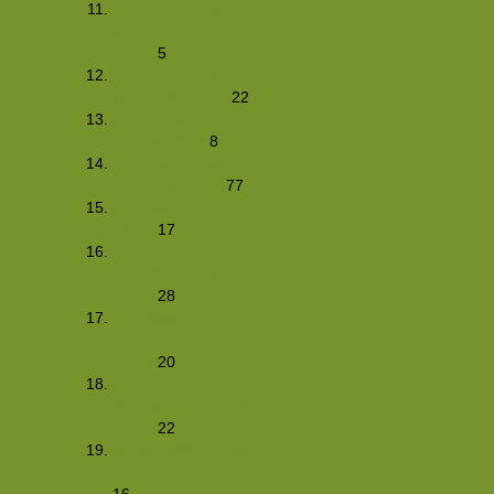
Omniversum plus
wandeling (08-07-
2007)
5
Limburg fietstocht 6.0
(15/17-06-2007)
22
Kreekraksluizen-hike
(20-05-2007)
8
5-jaar-getrouwd-hike
(28/30-04-2007
77
Bernisse-hike (22-04-
2007)
17
Lente Hike 2.0 (31-
03-2007 / 01-04-
2007)
28
Klimmiddag
Amsterdam (24-03-
2007)
20
Langlaufenin
Noorwegen (3/4-03-
2007)
22
WeekendWinterHike
2007 (09/12-02-2007)
16