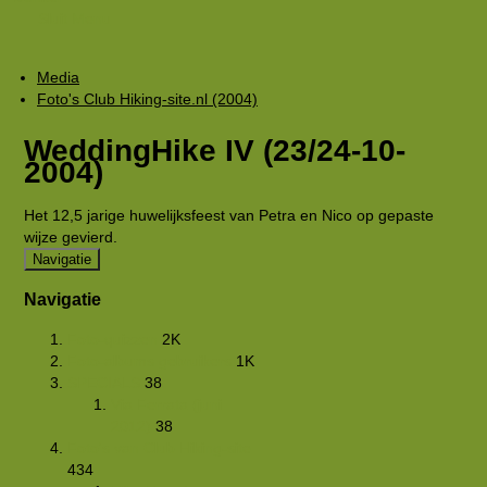
Sluit Menu
Media
Foto's Club Hiking-site.nl (2004)
WeddingHike IV (23/24-10-
2004)
Het 12,5 jarige huwelijksfeest van Petra en Nico op gepaste
wijze gevierd.
Navigatie
Navigatie
Foto-quizzen
2K
Foto-albums gebruikers
1K
SPECIALS
38
Via Ferrata (juni
2012)
38
Foto's van Club Hiking-site
434