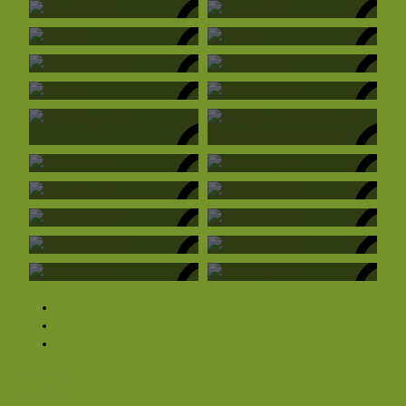
Kampje
Ruilen
Gedenkplaats
Westerbork
Schuilen
Tijd voor Cup.....
RvKoten
RvKoten
druilerig mooi
Nico, hoe heette dit ook alweer? en is het eetbaar?
RvKoten
Astrohike_09
Astrohike_10
RvKoten
Astrohike_11
Astrohike_12
RvKoten
even schuilen
Astrohike_14
RvKoten
Astrohike_15
Astrohike_16
25 okt 2004
Astrohike_17
Astrohike_18
25 okt 2004
FredV
25 okt 2004
FredV
25 okt 2004
1
FredV
25 okt 2004
2
FredV
3
25 okt 2004
FredV
Volgende
0
FredV
1 van 3
24 okt 2004
0