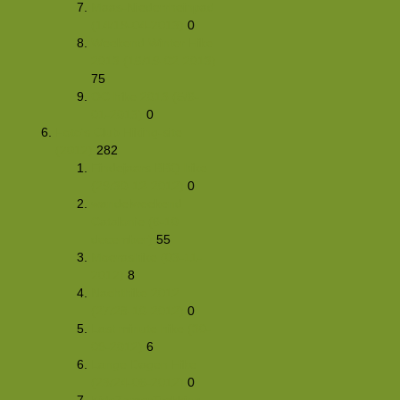
Maas-Niederrheinpad
(14/19-04-2013)
0
Weekend Winter Hike
2013 (16/19-02-2013)
75
OC hike 2013 (5/6-
01-2013)
0
Foto's Club Hiking-site
(2012)
282
Eindejaars BBQ hike
(29/30-12-2012)
0
wandelweekend
Catalonie (6-10
december)
55
Moerashike (03-11-
2012)
8
Nachthike 2012
(27/28-10-2012)
0
Last minute hike (30-
09-2012)
6
Lange Dagen Hike
(23/24-06-2012)
0
KidsZomerTrekking