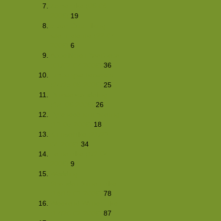
Zomerhike (06-08-
2006)
19
5 jaar Club Hiking-
site.nl etentje (22-07-
2006)
6
AppelNotenPlaatGebakHike06
(01/02-07-2006)
36
Limburgse fietstocht
(24/25-06-2006)
25
Pinksterwandeling
(3/4-06-2006)
26
Pyreneeënontmoetingsweekend
(13-05-2006)
18
Knutselhike (21/23-
04-2006)
34
Lente-hike (1/2-04-
2006)
9
Wedding-
StrandenDuinen-hike
(18/19-03-2006)
78
Weekend Winter Hike
(17/20-02-2006)
87