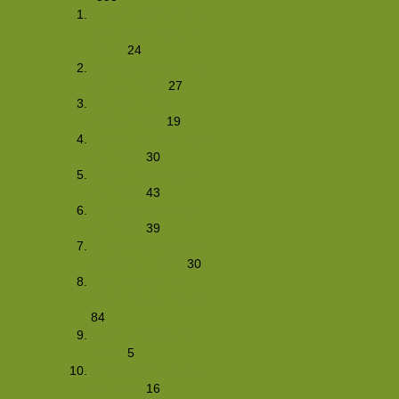
Tussen kerst en oud
en nieuw hike (29-12-
2007)
24
Donkere Dagen Hike
(17-11-2007)
27
Proeverij-hike
(03/11/2007)
19
Herfsthike 2.0 (27/28-
10-2007)
30
Nachthike 7 (13/14-
10-2007)
43
Eifel-weekend (5/7-
10-2007)
39
Buitensport-weekend
(15/16-09-2007)
30
Foto-hike (31-08-
2007 - 03-09-2007))
84
Wadhike III (03-08-
2007)
5
Klimweekend (14/15-
07-2007)
16