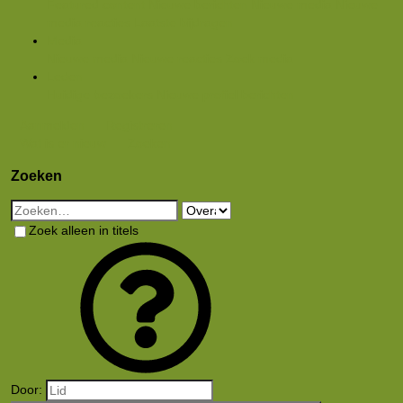
Featured content
Nieuwe berichten
Nieuwe media
Nieuwe
media reacties
Laatste bijdragen
Media
Nieuwe media
Nieuwe reacties
Zoek media
Leden
Huidige bezoekers
Nieuwe profiel berichten
Aanmelden
Registreren
Wat is er nieuw
Zoeken
Zoeken
Zoek alleen in titels
Door: