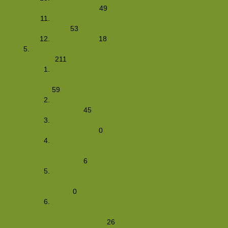
oktober 2014)
49
Weekend Winter Hike
2014
53
OC-hike 2014
18
Foto's Club Hiking-site
(2013)
211
Ochtendwandeling
Utrecht (12-10-2013)
59
Wadhike 2013 (30-
06-2013)
45
Weekend orienteren
(1/2-06-2013)
0
ZT 5.0 Kids
zomertrekking (24/26-
05-2013)
6
Langs de Linge
etappe 2 (27/28-04-
2013)
0
W.E.H. Weekend
Ervaringen Hike 2013
(19/21-04-2013)
26