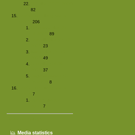
OC-hike (10-01-2004)
82
Foto's Club Hiking-site.nl
(2003)
206
Uit(z)waai-hike (21-
12-2003)
89
Foto-kijk-hike (07-12-
2003)
23
Nacht-hike (25-10-
2003)
49
Grot-hike (28-09-
2003)
37
Dagje kayakken (02-
08-2003)
8
Foto's Club Hiking-site.nl
(2002)
7
Opruimhike (02-11-
2002)
7
Blader door albums
Media statistics