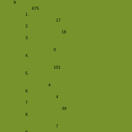
Foto's Club Hiking-site.nl
(2009)
675
Jubileumwandeling/Lunch
(06-12-2009)
17
Herfsthike 2009
(21/22-11-2009)
18
Nachthike 2009
(07/11/2009 -
08/11/2009)
0
Wolfcall week
(25/10/2009 -
01/11/2009)
101
Hike Drunese Duinen
en de Brand (29/30-
08-2009)
4
Wedding-Hike VI(b)
(17-07-2009)
4
Kids Zomer Trekking
(26/28-06-2009)
39
Den Haag-
Scheveningen Hike
(19-06-2009)
7
Montsec-hike (VF-