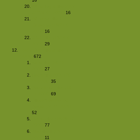
WinterNightHike 2007
(27/28-01-2007)
16
Winterse hike in
Catalonië (19/21-01-
2007)
16
O&C-Hike (13/14-01-
2007)
29
Foto's Club Hiking-site.nl
(2006)
672
Kersthike (26-12-
2006)
27
Nachthike 2006 (26-
11-2006)
35
Pedraforca-hike (18-
11-2006)
69
Bliksem-aanval op
België (04-11-2006)
52
Herfst-hike (28/29-10-
2006)
77
Wadhike II (03-09-
2006)
11