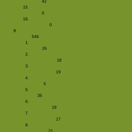
2011)
42
OC-hike (8/9-01-
2011)
0
KZT 4.0 (17 t/m19
juni 2011)
0
Foto's Club Hiking-site.nl
(2010)
546
Sinterklaashike (4-12-
2010)
26
Donkere Dagen Hike
(6/7-11-2010)
18
Wedding-Hike VII b
(30-10-2010)
19
Nachthike 10 (23/25-
10-10)
5
Herfsthike 5 (9/10-10-
10)
35
Slag om Arnhem (1-
3/10-2010)
18
Lopen in Limburg
(21-07-2010)
17
Kanoweekend (3/4-
07-2010)
21