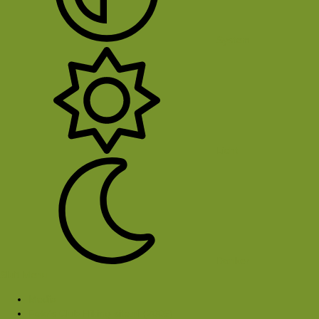
System
Licht
Donker
Sluit Menu
Media
Foto's Club Hiking-site.nl (2005)