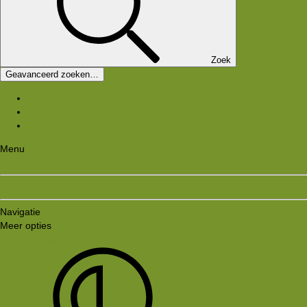
Zoek
Geavanceerd zoeken…
Nieuwe media
Nieuwe reacties
Zoek media
Menu
Aanmelden
Registreren
Navigatie
Meer opties
Style variation