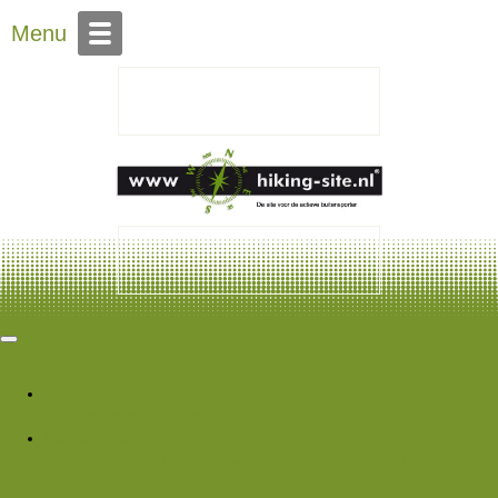
Over Hiking-site.nl
Menu
Hiking Site
Forums
Nieuwe berichten
Zoek forums
Wat is er nieuw
Featured content
Nieuwe berichten
Nieuwe media
Nieuwe
media reacties
Laatste bijdragen