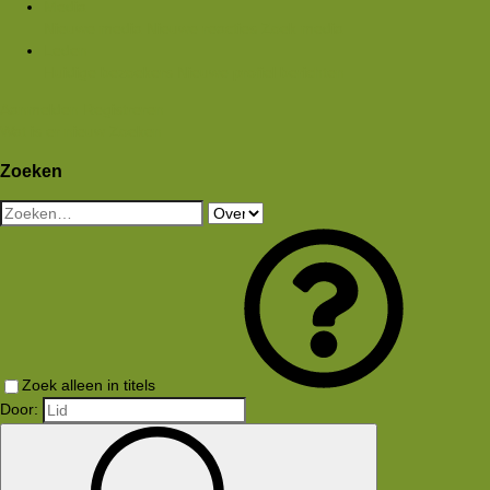
Media
Nieuwe media
Nieuwe reacties
Zoek media
Leden
Huidige bezoekers
Nieuwe profiel berichten
Aanmelden
Registreren
Wat is er nieuw
Zoeken
Zoeken
Zoek alleen in titels
Door: