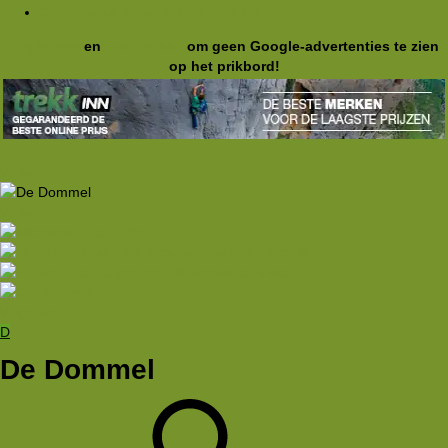
Zomer-vakantie-afsluit-hike (26-08-2005)
Registreer
en
meld je aan
om geen Google-advertenties te zien
op het prikbord!
Vorige
Vorige
Volgende
D
De Dommel