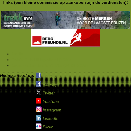
links (een kleine commissie op aankopen zijn de verdiensten):
Media
Foto's Club Hiking-site.nl (2005)
Zomer-vakantie-afsluit-hike (26-08-2005)
Hiking-site.nl op:
Facebook
Bluesky
Twitter
YouTube
Instagram
LinkedIn
Flickr