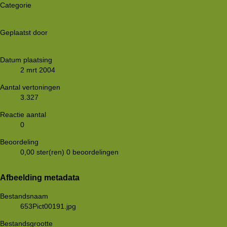
Categorie
Weekend Winter Hike (28/29-02-2004)
Geplaatst door
aqdennis
Datum plaatsing
2 mrt 2004
Aantal vertoningen
3.327
Reactie aantal
0
Beoordeling
0,00 ster(ren)
0 beoordelingen
Afbeelding metadata
Bestandsnaam
653Pict00191.jpg
Bestandsgrootte