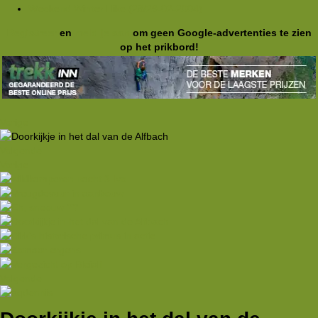
Weekend Winter Hike (28/29-02-2004)
Registreer
en
meld je aan
om geen Google-advertenties te zien
op het prikbord!
Vorige
Volgende
Vorige
Volgende