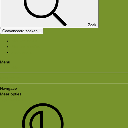
Zoek
Geavanceerd zoeken…
Nieuwe media
Nieuwe reacties
Zoek media
Menu
Aanmelden
Registreren
Navigatie
Meer opties
Style variation