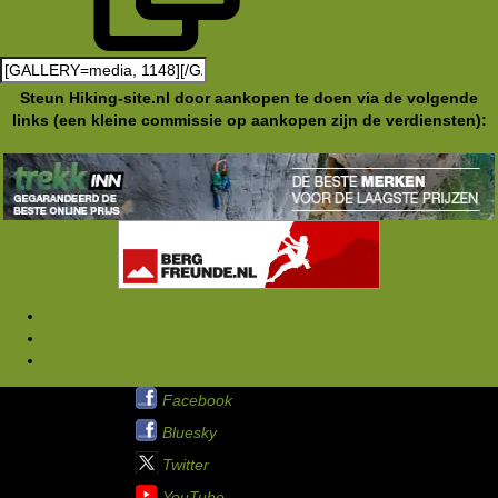
Steun Hiking-site.nl door aankopen te doen via de volgende
links (een kleine commissie op aankopen zijn de verdiensten):
Media
Foto's Club Hiking-site.nl (2004)
Weekend Winter Hike (28/29-02-2004)
Hiking-site.nl op:
Facebook
Bluesky
Twitter
YouTube