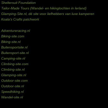
Sheltersuit Foundation
Tailor-Made Tours (Wandel- en hikingtochten in Ierland)
Glamping-Site.nl, dé site voor liefhebbers van luxe kamperen
Koala's Crafts patchwork
Domeinen te koop
Adventureracing.nl
Biking-site.com
Biking-site.nl
Buitensportsite.nl
Buitensport-site.nl
Camping-site.nl
Climbing-site.com
Climbing-site.nl
Glamping-site.nl
Outdoor-site.com
Outdoor-site.nl
Speedhiking.nl
Wandel-site.nl
Commissie-links
Aankopen via deze links geven de beheerder een kleine commissie.