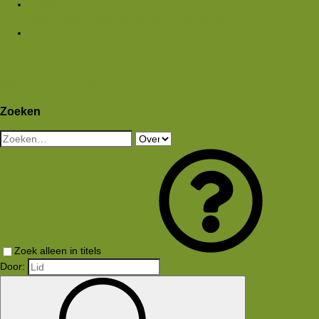
Media
Nieuwe media
Nieuwe reacties
Zoek media
Leden
Huidige bezoekers
Nieuwe profiel berichten
Aanmelden
Registreren
Wat is er nieuw
Zoeken
Zoeken
Zoek alleen in titels
Door: