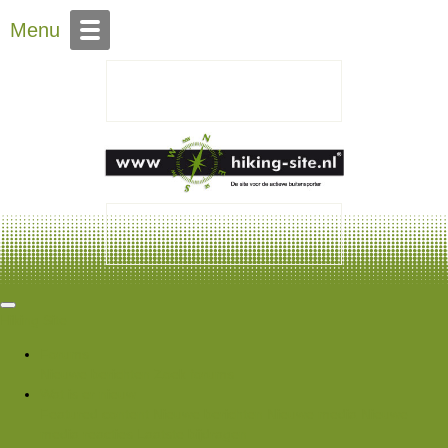
Over Hiking-site.nl
Menu
Hiking Site
Forums
Nieuwe berichten
Zoek forums
Wat is er nieuw
Featured content
Nieuwe berichten
Nieuwe media
Nieuwe
media reacties
Laatste bijdragen