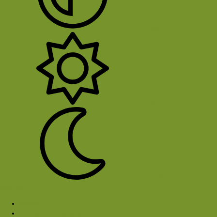
System
Licht
Donker
Sluit Menu
Media
Foto's Club Hiking-site.nl (2004)