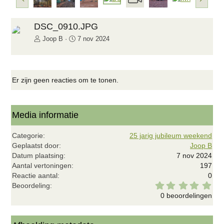
o
o
r
l
i
g
DSC_0910.JPG
g
e
Joop B
7 nov 2024
e
n
d
e
Er zijn geen reacties om te tonen.
Media informatie
Categorie
25 jarig jubileum weekend
Geplaatst door
Joop B
Datum plaatsing
7 nov 2024
Aantal vertoningen
197
Reactie aantal
0
0
Beoordeling
,
0 beoordelingen
0
0
s