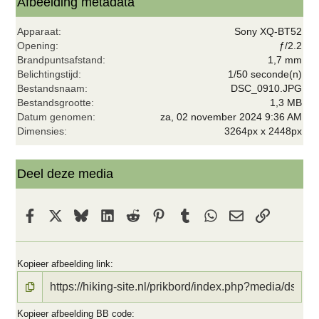
t
Afbeelding metadata
e
r
Apparaat
Sony XQ-BT52
(
r
Opening
ƒ/2.2
e
Brandpuntsafstand
1,7 mm
n
Belichtingstijd
1/50 seconde(n)
)
Bestandsnaam
DSC_0910.JPG
Bestandsgrootte
1,3 MB
Datum genomen
za, 02 november 2024 9:36 AM
Dimensies
3264px x 2448px
Deel deze media
Facebook
X
Bluesky
LinkedIn
Reddit
Pinterest
Tumblr
WhatsApp
E-mail
koppeling
Kopieer afbeelding link
Kopieer afbeelding BB code