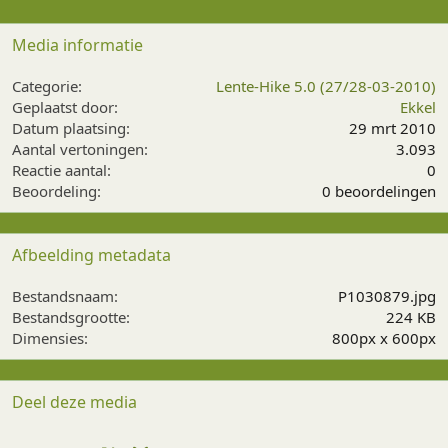
Media informatie
Categorie
Lente-Hike 5.0 (27/28-03-2010)
Geplaatst door
Ekkel
Datum plaatsing
29 mrt 2010
Aantal vertoningen
3.093
Reactie aantal
0
0
Beoordeling
0 beoordelingen
,
0
0
Afbeelding metadata
s
t
Bestandsnaam
P1030879.jpg
e
Bestandsgrootte
224 KB
r
Dimensies
800px x 600px
(
r
e
Deel deze media
n
)