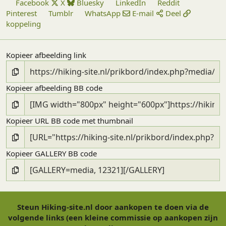
Facebook
X
Bluesky
LinkedIn
Reddit
Pinterest
Tumblr
WhatsApp
E-mail
Deel
koppeling
Kopieer afbeelding link
Kopieer afbeelding BB code
Kopieer URL BB code met thumbnail
Kopieer GALLERY BB code
Steun Hiking-site.nl door aankopen te doen via de
volgende links (een kleine commissie op aankopen zijn