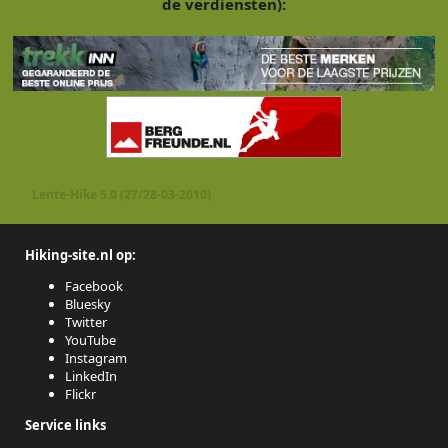
de verdiensten):
Lente-Hike 5.0 (27/28-03-2010)
Hiking-site.nl op:
Facebook
Bluesky
Twitter
YouTube
Instagram
LinkedIn
Flickr
Service links