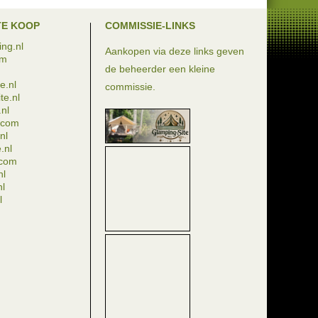
TE KOOP
COMMISSIE-LINKS
ng.nl
Aankopen via deze links geven
om
de beheerder een kleine
e.nl
commissie.
te.nl
nl
e.com
nl
.nl
.com
nl
nl
l