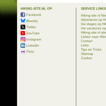
HIKING-SITE.NL OP:
SERVICE LINKS
Facebook
Hiking-site.nl Ni
Adverteren op Hi
Bluesky
Uw stages op Hik
Twitter
Uw vacatures op 
Hiking-site.nl st
YouTube
Linken naar Hikin
Instagram
Contact
Links
LinkedIn
Tips en Tricks
Flickr
Sitemap
Zoeken