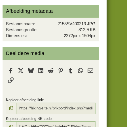
0
s
Afbeelding metadata
t
e
r
Bestandsnaam
2158SV400213.JPG
(
Bestandsgrootte
812,9 KB
r
Dimensies
2272px x 1504px
e
n
)
Deel deze media
Facebook
X
Bluesky
LinkedIn
Reddit
Pinterest
Tumblr
WhatsApp
E-mail
koppeling
Kopieer afbeelding link
Kopieer afbeelding BB code