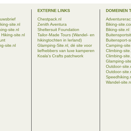
EXTERNE LINKS
DOMEINEN 
euwsbrief
Chestpack.nl
Adventureraci
king-site.nl
Zenith Aventura
Biking-site.c
ing-site.nl
Sheltersuit Foundation
Biking-site.nl
Hiking-site.nl
Tailor-Made Tours (Wandel- en
Buitensportsit
eunt
hikingtochten in Ierland)
Buitensport-si
g-site.nl
Glamping-Site.nl, dé site voor
Camping-site.
liefhebbers van luxe kamperen
Climbing-sit
Koala's Crafts patchwork
Climbing-site.
Glamping-site
Outdoor-site
Outdoor-site.
Speedhiking.
Wandel-site.n