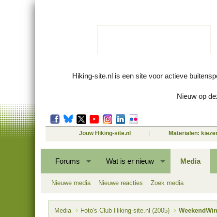
Hiking-site.nl is een site voor actieve buitens
Nieuw op dez
Jouw Hiking-site.nl
Materialen: kiez
Forums
Wat is er nieuw
Media
Nieuwe media
Nieuwe reacties
Zoek media
Media
Foto's Club Hiking-site.nl (2005)
WeekendWinte