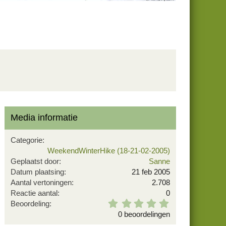
Media informatie
Categorie
WeekendWinterHike (18-21-02-2005)
Geplaatst door
Sanne
Datum plaatsing
21 feb 2005
Aantal vertoningen
2.708
Reactie aantal
0
0
Beoordeling
,
0 beoordelingen
0