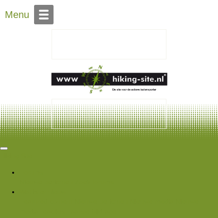
Over Hiking-site.nl
Menu
Hiking Site
Forums
Nieuwe berichten
Zoek forums
Wat is er nieuw
Featured content
Nieuwe berichten
Nieuwe media
Nieuwe
media reacties
Laatste bijdragen