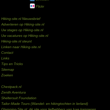
Flickr
Service links
Hiking-site.nl Nieuwsbrief
Adverteren op Hiking-site.nl
Uw stages op Hiking-site.nl
Uw vacatures op Hiking-site.nl
Hiking-site.nl steunt
Linken naar Hiking-site.nl
Contact
Links
Tips en Tricks
Sitemap
Zoeken
Externe links
Chestpack.nl
Zenith Aventura
Sheltersuit Foundation
Tailor-Made Tours (Wandel- en hikingtochten in Ierland)
Glamping-Site.nl, dé site voor liefhebbers van luxe kamperen