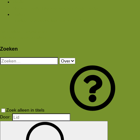
Media
Nieuwe media
Nieuwe reacties
Zoek media
Leden
Huidige bezoekers
Nieuwe profiel berichten
Aanmelden
Registreren
Wat is er nieuw
Zoeken
Zoeken
Zoek alleen in titels
Door: