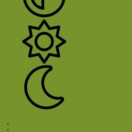
System
Licht
Donker
Sluit Menu
Media
Foto-quizzen