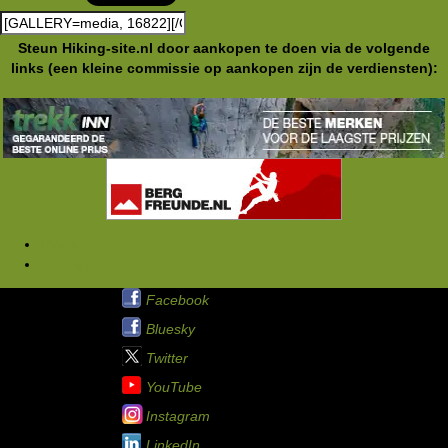
Steun Hiking-site.nl door aankopen te doen via de volgende
links (een kleine commissie op aankopen zijn de verdiensten):
Media
Foto-quizzen
Hiking-site.nl op:
Facebook
Bluesky
Twitter
YouTube
Instagram
LinkedIn