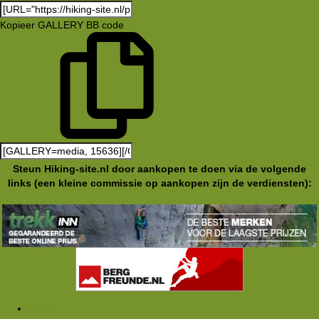
Kopieer GALLERY BB code
Steun Hiking-site.nl door aankopen te doen via de volgende
links (een kleine commissie op aankopen zijn de verdiensten):
Media