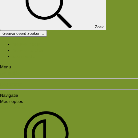
Zoek
Geavanceerd zoeken…
Nieuwe media
Nieuwe reacties
Zoek media
Menu
Aanmelden
Registreren
Navigatie
Meer opties
Style variation