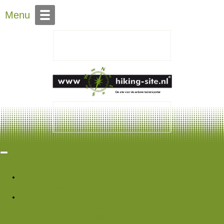
Over Hiking-site.nl
Menu
Hiking Site
Forums
Nieuwe berichten
Zoek forums
Wat is er nieuw
Featured content
Nieuwe berichten
Nieuwe media
Nieuwe
media reacties
Laatste bijdragen