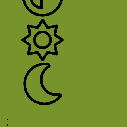
System
Licht
Donker
Sluit Menu
Media
Foto-quizzen