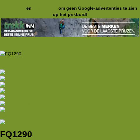
Registreer
en
meld je aan
om geen Google-advertenties te zien
op het prikbord!
Vorige
Volgende
Vorige
Volgende
FQ1290