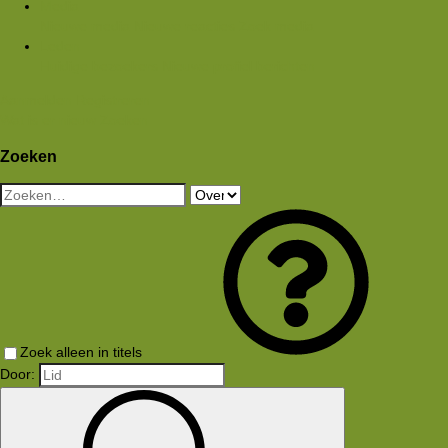
Media
Nieuwe media
Nieuwe reacties
Zoek media
Leden
Huidige bezoekers
Nieuwe profiel berichten
Aanmelden
Registreren
Wat is er nieuw
Zoeken
Zoeken
Zoek alleen in titels
Door: