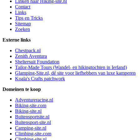
Linken naar Hiking-site.nl
Contact
Links
Tips en Tricks
Sitemap
Zoeken
Externe links
Chestpack.nl
Zenith Aventura
Sheltersuit Foundation
Tailor-Made Tours (Wandel- en hikingtochten in Ierland)
Glamping-Site.nl, dé site voor liefhebbers van luxe kamperen
Koala's Crafts patchwork
Domeinen te koop
Adventureracing.nl
Biking-site.com
Biking-site.nl
Buitensportsite.nl
Buitensport-site.nl
Camping-site.nl
Climbing-site.com
Climbing-site.nl