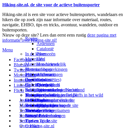
Hiking-site.nl, de site voor de actieve buitensporter
Hiking-site.nl is een site voor actieve buitensporters, wandelaars en
hikers die op zoek zijn naar informatie over materiaal, routes,
navigatie, EHBO, tips en tricks, avontuur, wandelen, outdoor en
buitensporten.
Nieuw op deze site? Lees dan eerst eens rustig
deze pagina met
Routes
informatie over Hiking-site.nl!
Ardennen
Catalonië
Menu
In de kijker
Pyreneeën
Materialen
Eifel
Facebook
Materialen-nieuws
Hondvriendelijk
Bluesky
Materiaal-besprekingen
Bestemmingen
Twitter
Prikbord (forum)
Materiaal-ervaringen
Andorra
Movescount
Goodies (winacties)
Boekrecensies
Deze site
Catalonië
Instagram
Club Hiking-site.nl
Buitensportwinkels
Zweden
Over mij
LinkedIn
Schrijfblok-artikelen
Buitensportwinkels in Nederland
Paalkamperen
Adverteren op deze site
Flickr
Virtuele exposities
Buitensportwinkels in Belgié
Navigatie
Thema-artikelen
Summit-vlaggen en Buffs in het wild
Jouw Hiking-site.nl
Fotoalbums
Online buitensportwinkels
EHBO
Andorra
Linken naar deze site
Materialen: kiezen en kopen
Reisboekhandels
Verzorging
Buitensportvacatures
Catalonië
Wijzigingen aan de site
Technieken
Thema-artikelen
Buitensportstageplaatsen
Sitemap
Zweden
Routes en Bestemmingen
Schrijfblokverhalen
Links
Nieuwsbrief
Service
Tips en Tricks
Zoeken op de site
Over Hiking-site.nl
Contact