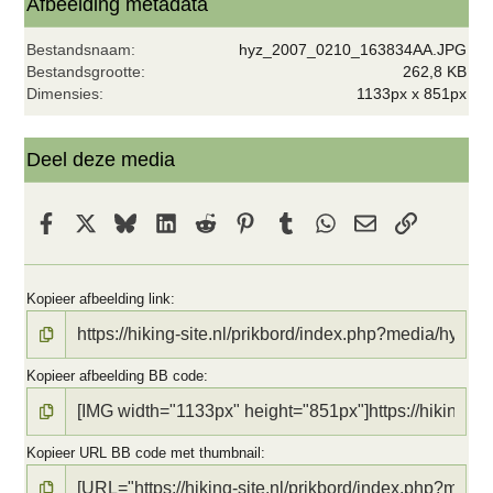
t
Afbeelding metadata
e
r
Bestandsnaam
hyz_2007_0210_163834AA.JPG
(
r
Bestandsgrootte
262,8 KB
e
Dimensies
1133px x 851px
n
)
Deel deze media
Facebook
X
Bluesky
LinkedIn
Reddit
Pinterest
Tumblr
WhatsApp
E-mail
koppeling
Kopieer afbeelding link
Kopieer afbeelding BB code
Kopieer URL BB code met thumbnail