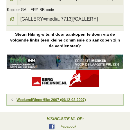
Kopieer GALLERY BB code
Steun Hiking-site.nl door aankopen te doen via de
volgende links (een kleine commissie op aankopen zijn
de verdiensten):
WeekendWinterHike 2007 (09/12-02-2007)
HIKING-SITE.NL OP:
Facebook