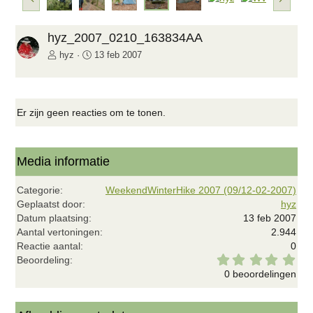
o
o
r
l
i
g
hyz_2007_0210_163834AA
g
e
hyz
13 feb 2007
e
n
d
e
Er zijn geen reacties om te tonen.
Media informatie
Categorie
WeekendWinterHike 2007 (09/12-02-2007)
Geplaatst door
hyz
Datum plaatsing
13 feb 2007
Aantal vertoningen
2.944
Reactie aantal
0
0
Beoordeling
,
0 beoordelingen
0
0
s