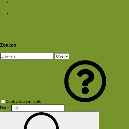
Media
Nieuwe media
Nieuwe reacties
Zoek media
Leden
Huidige bezoekers
Nieuwe profiel berichten
Aanmelden
Registreren
Wat is er nieuw
Zoeken
Zoeken
Zoek alleen in titels
Door: