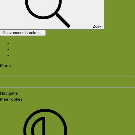
Zoek
Geavanceerd zoeken…
Nieuwe media
Nieuwe reacties
Zoek media
Menu
Aanmelden
Registreren
Navigatie
Meer opties
Style variation