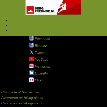
Media
Foto's van Club Hiking-site
25 jarig jubileum weekend
Hiking-site.nl op:
Facebook
Bluesky
Twitter
YouTube
Instagram
LinkedIn
Flickr
Service links
Hiking-site.nl Nieuwsbrief
Adverteren op Hiking-site.nl
Uw stages op Hiking-site.nl