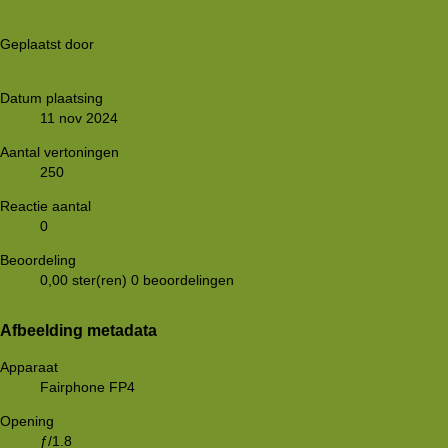
25 jarig jubileum weekend
Geplaatst door
hyz
Datum plaatsing
11 nov 2024
Aantal vertoningen
250
Reactie aantal
0
Beoordeling
0,00 ster(ren)
0 beoordelingen
Afbeelding metadata
Apparaat
Fairphone FP4
Opening
ƒ/1.8