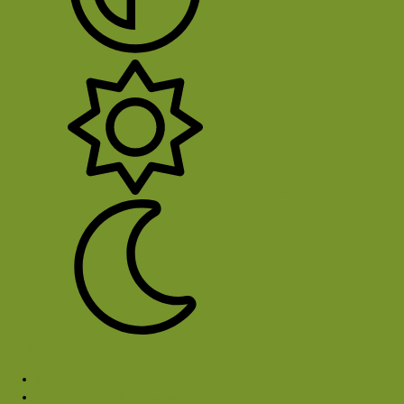
System
Licht
Donker
Sluit Menu
Media
Foto's van Club Hiking-site