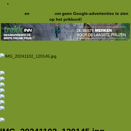
25 jarig jubileum weekend
Registreer
en
meld je aan
om geen Google-advertenties te zien
op het prikbord!
Vorige
Volgende
Vorige
Volgende