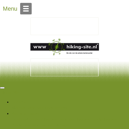
Over Hiking-site.nl
Menu
Hiking Site
Forums
Nieuwe berichten
Zoek forums
Wat is er nieuw
Featured content
Nieuwe berichten
Nieuwe media
Nieuwe
media reacties
Laatste bijdragen