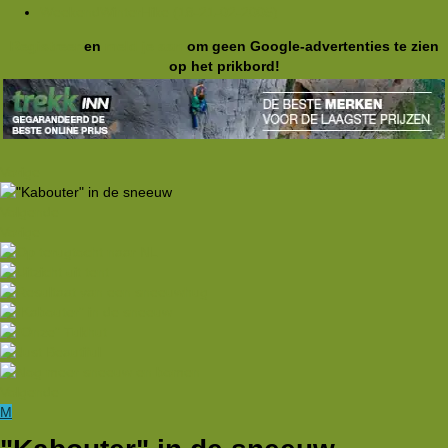
WeekendWinterHike (18-21-02-2005)
Registreer
en
meld je aan
om geen Google-advertenties te zien
op het prikbord!
Vorige
Volgende
Vorige
Volgende
M