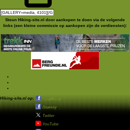
Steun Hiking-site.nl door aankopen te doen via de volgende
links (een kleine commissie op aankopen zijn de verdiensten):
Media
Foto's Club Hiking-site.nl (2005)
WeekendWinterHike (18-21-02-2005)
Hiking-site.nl op:
Facebook
Bluesky
Twitter
YouTube