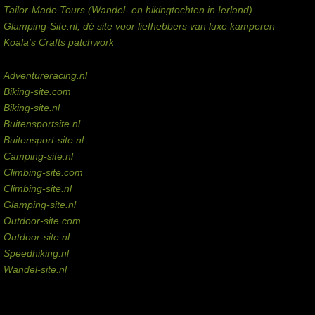
Tailor-Made Tours (Wandel- en hikingtochten in Ierland)
Glamping-Site.nl, dé site voor liefhebbers van luxe kamperen
Koala's Crafts patchwork
Domeinen te koop
Adventureracing.nl
Biking-site.com
Biking-site.nl
Buitensportsite.nl
Buitensport-site.nl
Camping-site.nl
Climbing-site.com
Climbing-site.nl
Glamping-site.nl
Outdoor-site.com
Outdoor-site.nl
Speedhiking.nl
Wandel-site.nl
Commissie-links
Aankopen via deze links geven de beheerder een kleine commissie.