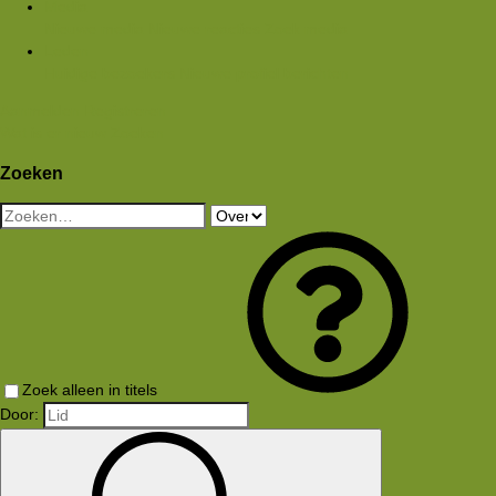
Media
Nieuwe media
Nieuwe reacties
Zoek media
Leden
Huidige bezoekers
Nieuwe profiel berichten
Aanmelden
Registreren
Wat is er nieuw
Zoeken
Zoeken
Zoek alleen in titels
Door: