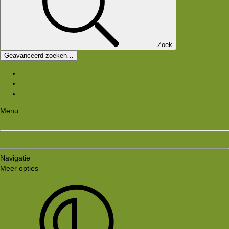
Zoek
Geavanceerd zoeken…
Nieuwe media
Nieuwe reacties
Zoek media
Menu
Aanmelden
Registreren
Navigatie
Meer opties
Style variation