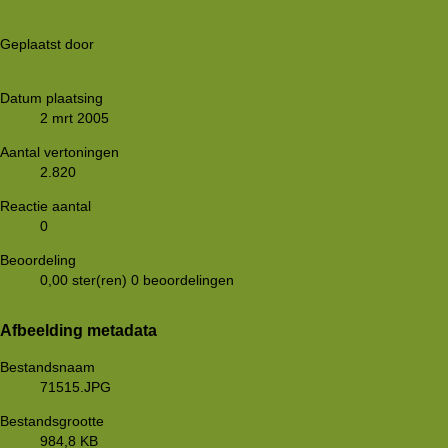
WeekendWinterHike (18-21-02-2005)
Geplaatst door
Mossie
Datum plaatsing
2 mrt 2005
Aantal vertoningen
2.820
Reactie aantal
0
Beoordeling
0,00 ster(ren)
0 beoordelingen
Afbeelding metadata
Bestandsnaam
71515.JPG
Bestandsgrootte
984,8 KB