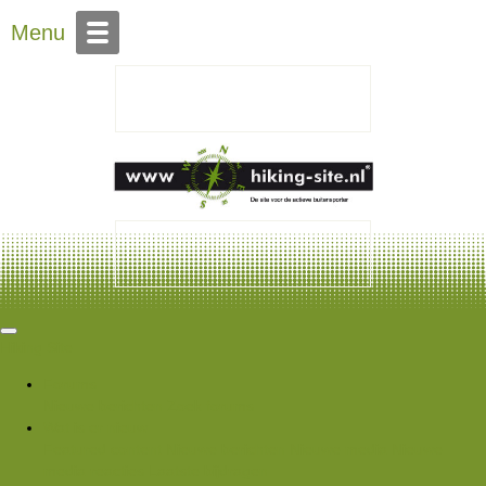
Over Hiking-site.nl
Menu
Hiking Site
Forums
Nieuwe berichten
Zoek forums
Wat is er nieuw
Featured content
Nieuwe berichten
Nieuwe media
Nieuwe
media reacties
Laatste bijdragen