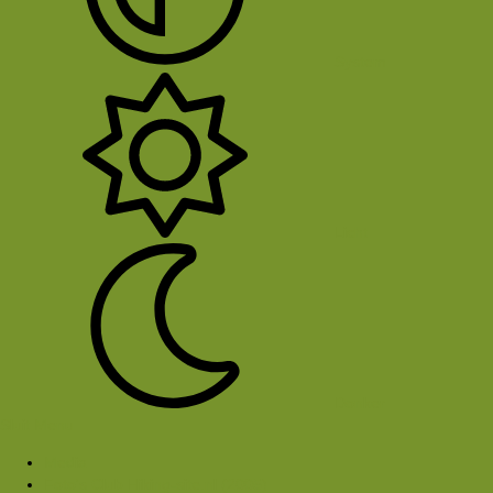
System
Licht
Donker
Sluit Menu
Media
Foto's Club Hiking-site.nl (2005)