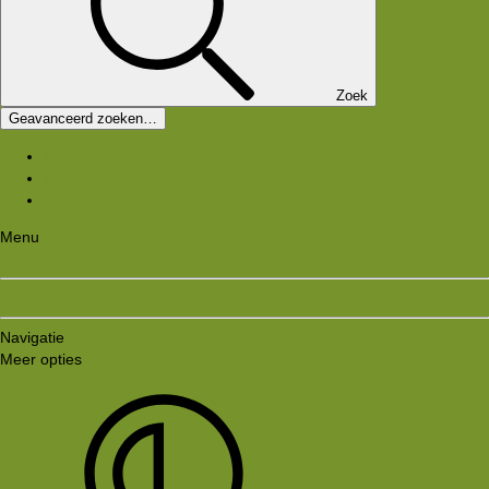
Zoek
Geavanceerd zoeken…
Nieuwe media
Nieuwe reacties
Zoek media
Menu
Aanmelden
Registreren
Navigatie
Meer opties
Style variation