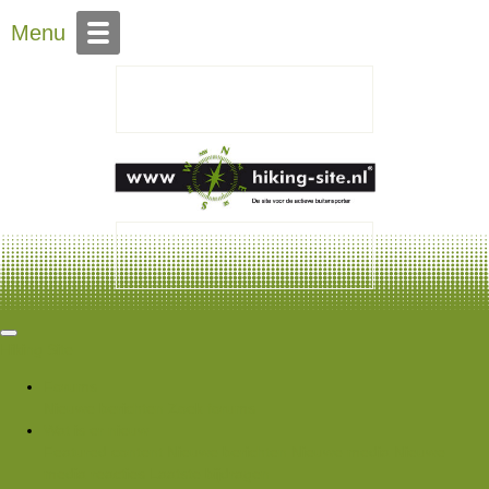
Over Hiking-site.nl
Menu
Hiking Site
Forums
Nieuwe berichten
Zoek forums
Wat is er nieuw
Featured content
Nieuwe berichten
Nieuwe media
Nieuwe
media reacties
Laatste bijdragen