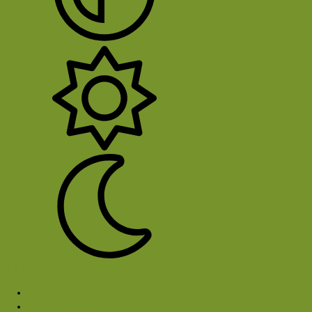
System
Licht
Donker
Sluit Menu
Media
Blader door albums