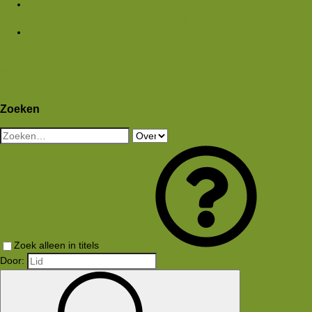
Media
Nieuwe media
Nieuwe reacties
Zoek media
Leden
Huidige bezoekers
Nieuwe profiel berichten
Aanmelden
Registreren
Wat is er nieuw
Zoeken
Zoeken
Zoek alleen in titels
Door: