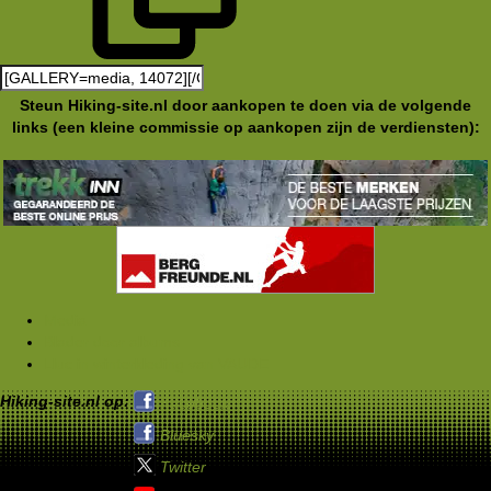
Steun Hiking-site.nl door aankopen te doen via de volgende
links (een kleine commissie op aankopen zijn de verdiensten):
Media
Blader door albums
Lluc in winterkleding van VAUDE
Hiking-site.nl op:
Facebook
Bluesky
Twitter