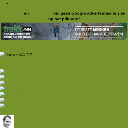
Lluc in winterkleding van VAUDE
Registreer
en
meld je aan
om geen Google-advertenties te zien
op het prikbord!
Vorige
Volgende
Vorige
Volgende