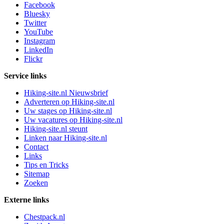
Facebook
Bluesky
Twitter
YouTube
Instagram
LinkedIn
Flickr
Service links
Hiking-site.nl Nieuwsbrief
Adverteren op Hiking-site.nl
Uw stages op Hiking-site.nl
Uw vacatures op Hiking-site.nl
Hiking-site.nl steunt
Linken naar Hiking-site.nl
Contact
Links
Tips en Tricks
Sitemap
Zoeken
Externe links
Chestpack.nl