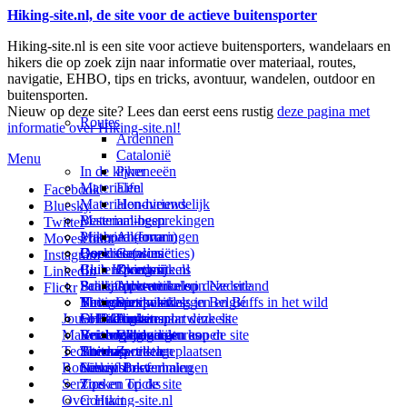
Hiking-site.nl, de site voor de actieve buitensporter
Hiking-site.nl is een site voor actieve buitensporters, wandelaars en
hikers die op zoek zijn naar informatie over materiaal, routes,
navigatie, EHBO, tips en tricks, avontuur, wandelen, outdoor en
buitensporten.
Nieuw op deze site? Lees dan eerst eens rustig
deze pagina met
Routes
informatie over Hiking-site.nl!
Ardennen
Catalonië
Menu
In de kijker
Pyreneeën
Materialen
Eifel
Facebook
Materialen-nieuws
Hondvriendelijk
Bluesky
Materiaal-besprekingen
Bestemmingen
Twitter
Prikbord (forum)
Materiaal-ervaringen
Andorra
Movescount
Goodies (winacties)
Boekrecensies
Deze site
Catalonië
Instagram
Club Hiking-site.nl
Buitensportwinkels
Zweden
Over mij
LinkedIn
Schrijfblok-artikelen
Buitensportwinkels in Nederland
Paalkamperen
Adverteren op deze site
Flickr
Virtuele exposities
Buitensportwinkels in Belgié
Navigatie
Thema-artikelen
Summit-vlaggen en Buffs in het wild
Jouw Hiking-site.nl
Fotoalbums
Online buitensportwinkels
EHBO
Andorra
Linken naar deze site
Materialen: kiezen en kopen
Reisboekhandels
Verzorging
Buitensportvacatures
Catalonië
Wijzigingen aan de site
Technieken
Thema-artikelen
Buitensportstageplaatsen
Sitemap
Zweden
Routes en Bestemmingen
Schrijfblokverhalen
Links
Nieuwsbrief
Service
Tips en Tricks
Zoeken op de site
Over Hiking-site.nl
Contact