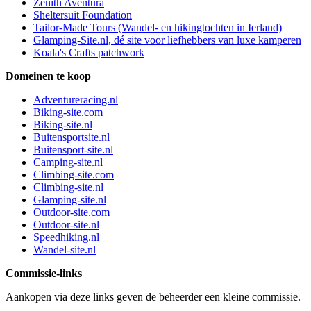
Zenith Aventura
Sheltersuit Foundation
Tailor-Made Tours (Wandel- en hikingtochten in Ierland)
Glamping-Site.nl, dé site voor liefhebbers van luxe kamperen
Koala's Crafts patchwork
Domeinen te koop
Adventureracing.nl
Biking-site.com
Biking-site.nl
Buitensportsite.nl
Buitensport-site.nl
Camping-site.nl
Climbing-site.com
Climbing-site.nl
Glamping-site.nl
Outdoor-site.com
Outdoor-site.nl
Speedhiking.nl
Wandel-site.nl
Commissie-links
Aankopen via deze links geven de beheerder een kleine commissie.