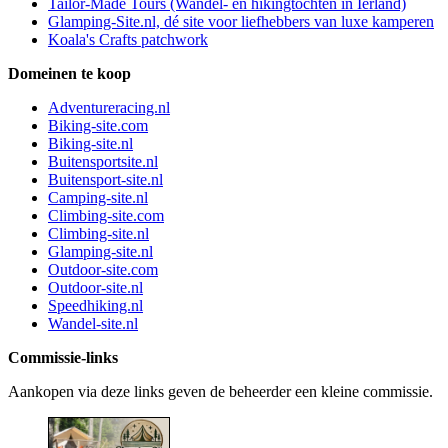
Tailor-Made Tours (Wandel- en hikingtochten in Ierland)
Glamping-Site.nl, dé site voor liefhebbers van luxe kamperen
Koala's Crafts patchwork
Domeinen te koop
Adventureracing.nl
Biking-site.com
Biking-site.nl
Buitensportsite.nl
Buitensport-site.nl
Camping-site.nl
Climbing-site.com
Climbing-site.nl
Glamping-site.nl
Outdoor-site.com
Outdoor-site.nl
Speedhiking.nl
Wandel-site.nl
Commissie-links
Aankopen via deze links geven de beheerder een kleine commissie.