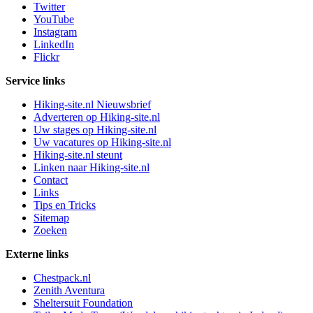
Twitter
YouTube
Instagram
LinkedIn
Flickr
Service links
Hiking-site.nl Nieuwsbrief
Adverteren op Hiking-site.nl
Uw stages op Hiking-site.nl
Uw vacatures op Hiking-site.nl
Hiking-site.nl steunt
Linken naar Hiking-site.nl
Contact
Links
Tips en Tricks
Sitemap
Zoeken
Externe links
Chestpack.nl
Zenith Aventura
Sheltersuit Foundation