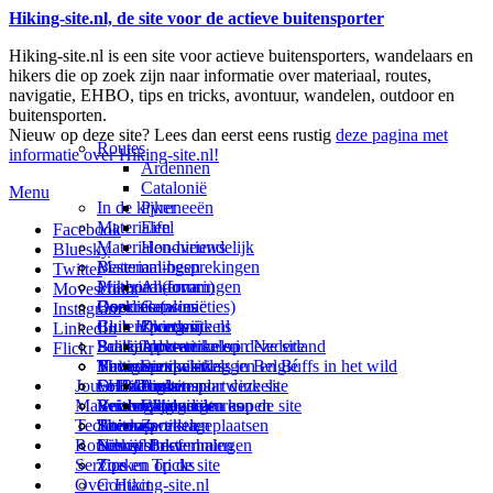
Hiking-site.nl, de site voor de actieve buitensporter
Hiking-site.nl is een site voor actieve buitensporters, wandelaars en
hikers die op zoek zijn naar informatie over materiaal, routes,
navigatie, EHBO, tips en tricks, avontuur, wandelen, outdoor en
buitensporten.
Nieuw op deze site? Lees dan eerst eens rustig
deze pagina met
Routes
informatie over Hiking-site.nl!
Ardennen
Catalonië
Menu
In de kijker
Pyreneeën
Materialen
Eifel
Facebook
Materialen-nieuws
Hondvriendelijk
Bluesky
Materiaal-besprekingen
Bestemmingen
Twitter
Prikbord (forum)
Materiaal-ervaringen
Andorra
Movescount
Goodies (winacties)
Boekrecensies
Deze site
Catalonië
Instagram
Club Hiking-site.nl
Buitensportwinkels
Zweden
Over mij
LinkedIn
Schrijfblok-artikelen
Buitensportwinkels in Nederland
Paalkamperen
Adverteren op deze site
Flickr
Virtuele exposities
Buitensportwinkels in Belgié
Navigatie
Thema-artikelen
Summit-vlaggen en Buffs in het wild
Jouw Hiking-site.nl
Fotoalbums
Online buitensportwinkels
EHBO
Andorra
Linken naar deze site
Materialen: kiezen en kopen
Reisboekhandels
Verzorging
Buitensportvacatures
Catalonië
Wijzigingen aan de site
Technieken
Thema-artikelen
Buitensportstageplaatsen
Sitemap
Zweden
Routes en Bestemmingen
Schrijfblokverhalen
Links
Nieuwsbrief
Service
Tips en Tricks
Zoeken op de site
Over Hiking-site.nl
Contact