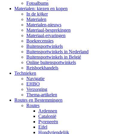
Fotoalbums
Materialen: kiezen en kopen
In de kijker
Materialen
Materialen-nieuws
Materiaal-besprekingen
Materiaal-ervaringen
Boekrecensies
Buitensportwinkels
Buitensportwinkels in Nederland
Buitensportwinkels in Belgié
Online buitensportwinkels
Reisboekhandels
Technieken
Navigatie
EHBO
Verzorging
Thema-artikelen
Routes en Bestemmingen
Routes
Ardennen
Catalonië
Pyreneeën
Eifel
Hondvriendelijk