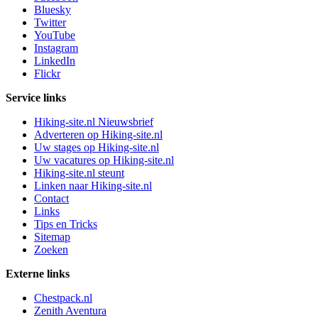
Bluesky
Twitter
YouTube
Instagram
LinkedIn
Flickr
Service links
Hiking-site.nl Nieuwsbrief
Adverteren op Hiking-site.nl
Uw stages op Hiking-site.nl
Uw vacatures op Hiking-site.nl
Hiking-site.nl steunt
Linken naar Hiking-site.nl
Contact
Links
Tips en Tricks
Sitemap
Zoeken
Externe links
Chestpack.nl
Zenith Aventura