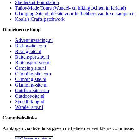
Sheltersuit Foundation
Tailor-Made Tours (Wandel- en hikingtochten in Ierland)
Glamping-Site.nl, dé site voor liefhebbers van luxe kamperen
Koala's Crafts patchwork
Domeinen te koop
Adventureracing.nl
Biking-site.com
Biking-site.nl
Buitensportsite.nl
Buitensport-site.nl
Camping-site.nl
Climbing-site.com
Climbing-site.nl
Glamping-site.nl
Outdoor-site.com
Outdoor-site.nl
Speedhiking.nl
Wandel-site.nl
Commissie-links
Aankopen via deze links geven de beheerder een kleine commissie.