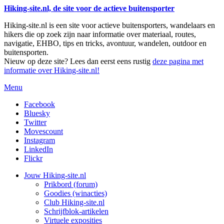
Hiking-site.nl, de site voor de actieve buitensporter
Hiking-site.nl is een site voor actieve buitensporters, wandelaars en
hikers die op zoek zijn naar informatie over materiaal, routes,
navigatie, EHBO, tips en tricks, avontuur, wandelen, outdoor en
buitensporten.
Nieuw op deze site? Lees dan eerst eens rustig
deze pagina met
informatie over Hiking-site.nl!
Menu
Facebook
Bluesky
Twitter
Movescount
Instagram
LinkedIn
Flickr
Jouw Hiking-site.nl
Prikbord (forum)
Goodies (winacties)
Club Hiking-site.nl
Schrijfblok-artikelen
Virtuele exposities