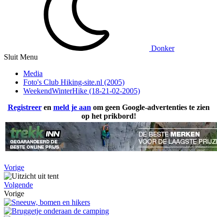
Donker
Sluit Menu
Media
Foto's Club Hiking-site.nl (2005)
WeekendWinterHike (18-21-02-2005)
Registreer
en
meld je aan
om geen Google-advertenties te zien
op het prikbord!
Vorige
Volgende
Vorige