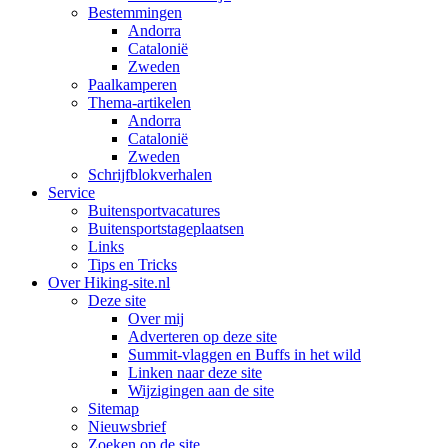
Bestemmingen
Andorra
Catalonië
Zweden
Paalkamperen
Thema-artikelen
Andorra
Catalonië
Zweden
Schrijfblokverhalen
Service
Buitensportvacatures
Buitensportstageplaatsen
Links
Tips en Tricks
Over Hiking-site.nl
Deze site
Over mij
Adverteren op deze site
Summit-vlaggen en Buffs in het wild
Linken naar deze site
Wijzigingen aan de site
Sitemap
Nieuwsbrief
Zoeken op de site