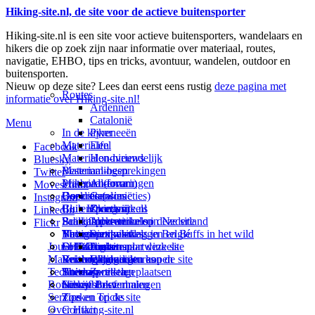
Hiking-site.nl, de site voor de actieve buitensporter
Hiking-site.nl is een site voor actieve buitensporters, wandelaars en
hikers die op zoek zijn naar informatie over materiaal, routes,
navigatie, EHBO, tips en tricks, avontuur, wandelen, outdoor en
buitensporten.
Nieuw op deze site? Lees dan eerst eens rustig
deze pagina met
Routes
informatie over Hiking-site.nl!
Ardennen
Catalonië
Menu
In de kijker
Pyreneeën
Materialen
Eifel
Facebook
Materialen-nieuws
Hondvriendelijk
Bluesky
Materiaal-besprekingen
Bestemmingen
Twitter
Prikbord (forum)
Materiaal-ervaringen
Andorra
Movescount
Goodies (winacties)
Boekrecensies
Deze site
Catalonië
Instagram
Club Hiking-site.nl
Buitensportwinkels
Zweden
Over mij
LinkedIn
Schrijfblok-artikelen
Buitensportwinkels in Nederland
Paalkamperen
Adverteren op deze site
Flickr
Virtuele exposities
Buitensportwinkels in Belgié
Navigatie
Thema-artikelen
Summit-vlaggen en Buffs in het wild
Jouw Hiking-site.nl
Fotoalbums
Online buitensportwinkels
EHBO
Andorra
Linken naar deze site
Materialen: kiezen en kopen
Reisboekhandels
Verzorging
Buitensportvacatures
Catalonië
Wijzigingen aan de site
Technieken
Thema-artikelen
Buitensportstageplaatsen
Sitemap
Zweden
Routes en Bestemmingen
Schrijfblokverhalen
Links
Nieuwsbrief
Service
Tips en Tricks
Zoeken op de site
Over Hiking-site.nl
Contact