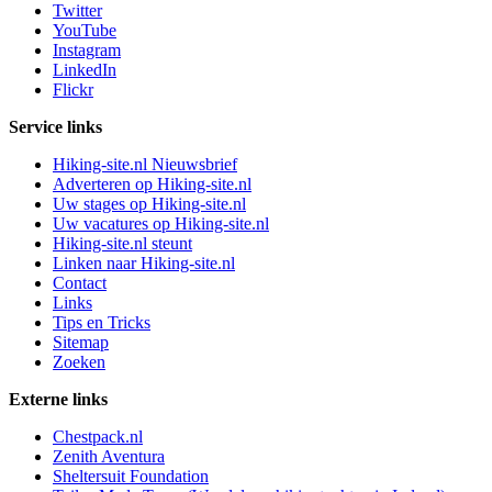
Twitter
YouTube
Instagram
LinkedIn
Flickr
Service links
Hiking-site.nl Nieuwsbrief
Adverteren op Hiking-site.nl
Uw stages op Hiking-site.nl
Uw vacatures op Hiking-site.nl
Hiking-site.nl steunt
Linken naar Hiking-site.nl
Contact
Links
Tips en Tricks
Sitemap
Zoeken
Externe links
Chestpack.nl
Zenith Aventura
Sheltersuit Foundation