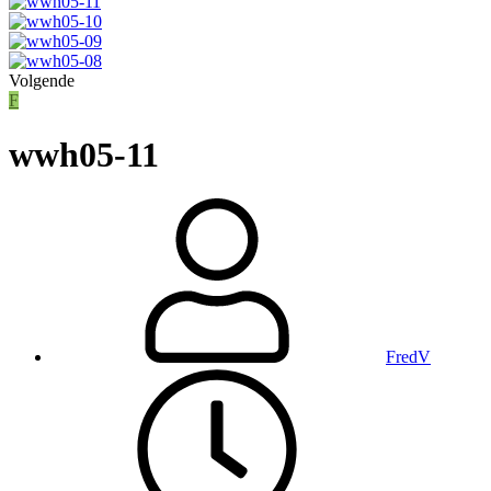
Volgende
F
wwh05-11
FredV