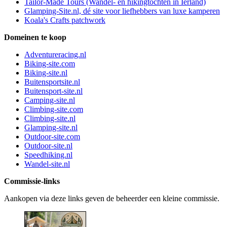
Tailor-Made Tours (Wandel- en hikingtochten in Ierland)
Glamping-Site.nl, dé site voor liefhebbers van luxe kamperen
Koala's Crafts patchwork
Domeinen te koop
Adventureracing.nl
Biking-site.com
Biking-site.nl
Buitensportsite.nl
Buitensport-site.nl
Camping-site.nl
Climbing-site.com
Climbing-site.nl
Glamping-site.nl
Outdoor-site.com
Outdoor-site.nl
Speedhiking.nl
Wandel-site.nl
Commissie-links
Aankopen via deze links geven de beheerder een kleine commissie.