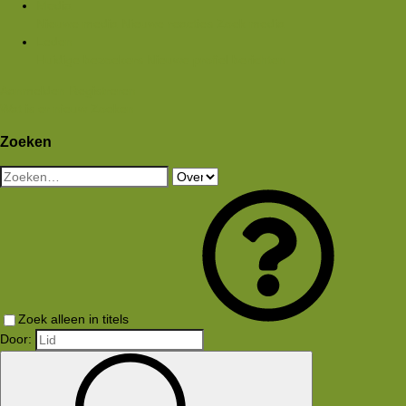
Media
Nieuwe media
Nieuwe reacties
Zoek media
Leden
Huidige bezoekers
Nieuwe profiel berichten
Aanmelden
Registreren
Wat is er nieuw
Zoeken
Zoeken
Zoek alleen in titels
Door: