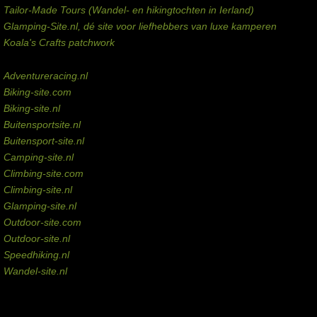
Tailor-Made Tours (Wandel- en hikingtochten in Ierland)
Glamping-Site.nl, dé site voor liefhebbers van luxe kamperen
Koala's Crafts patchwork
Domeinen te koop
Adventureracing.nl
Biking-site.com
Biking-site.nl
Buitensportsite.nl
Buitensport-site.nl
Camping-site.nl
Climbing-site.com
Climbing-site.nl
Glamping-site.nl
Outdoor-site.com
Outdoor-site.nl
Speedhiking.nl
Wandel-site.nl
Commissie-links
Aankopen via deze links geven de beheerder een kleine commissie.