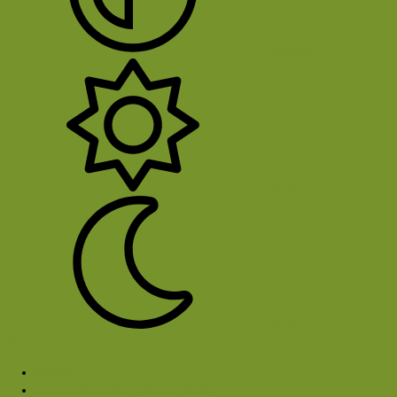
System
Licht
Donker
Sluit Menu
Media
Foto's Club Hiking-site.nl (2007)