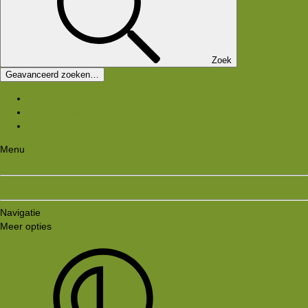
Zoek
Geavanceerd zoeken…
Nieuwe media
Nieuwe reacties
Zoek media
Menu
Aanmelden
Registreren
Navigatie
Meer opties
Style variation