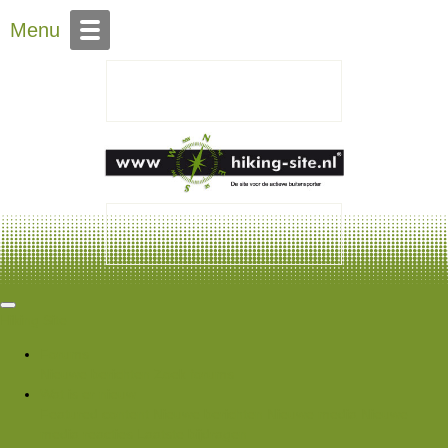
Over Hiking-site.nl
Menu
Hiking Site
Forums
Nieuwe berichten
Zoek forums
Wat is er nieuw
Featured content
Nieuwe berichten
Nieuwe media
Nieuwe
media reacties
Laatste bijdragen