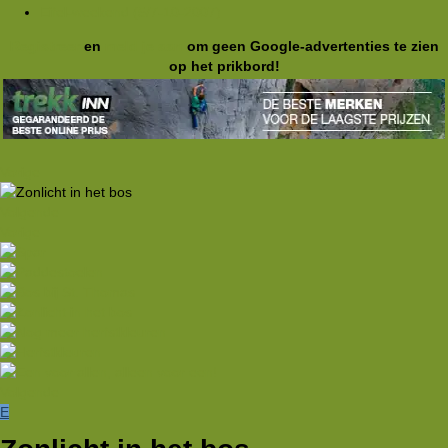
Eifel-weekend (5/7-10-2007)
Registreer
en
meld je aan
om geen Google-advertenties te zien
op het prikbord!
Vorige
Volgende
Vorige
Volgende
E