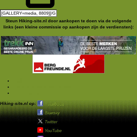
Steun Hiking-site.nl door aankopen te doen via de volgende
links (een kleine commissie op aankopen zijn de verdiensten):
Media
Foto's Club Hiking-site.nl (2007)
Eifel-weekend (5/7-10-2007)
Hiking-site.nl op:
Facebook
Bluesky
Twitter
YouTube