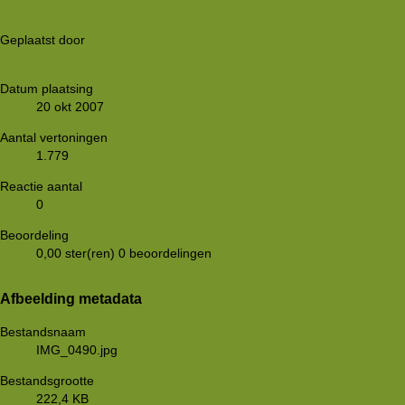
Eifel-weekend (5/7-10-2007)
Geplaatst door
Eddey
Datum plaatsing
20 okt 2007
Aantal vertoningen
1.779
Reactie aantal
0
Beoordeling
0,00 ster(ren)
0 beoordelingen
Afbeelding metadata
Bestandsnaam
IMG_0490.jpg
Bestandsgrootte
222,4 KB