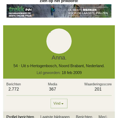
zien op het prikbord!
Anna.
54
·
Uit
s-Hertogenbosch, Noord Brabant, Nederland.
Lid geworden
18 feb 2009
Berichten
Media
Waarderingsscore
2.772
367
201
Vind
Profiel berichten
Laatste bijdragen
Berichten
Media
O