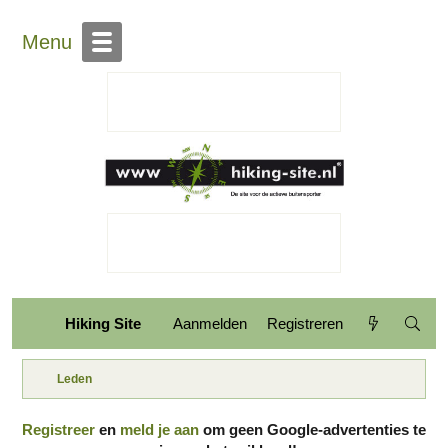
Over Hiking-site.nl
Contact
Menu
Hiking Site
Aanmelden
Registreren
Leden
Registreer
en
meld je aan
om geen Google-advertenties te