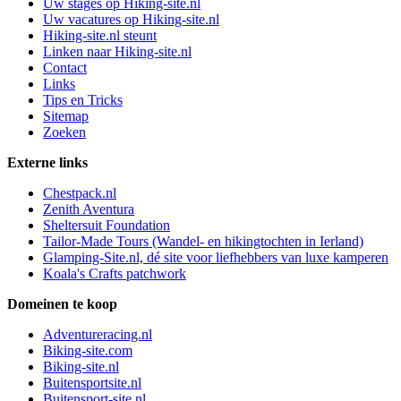
Uw stages op Hiking-site.nl
Uw vacatures op Hiking-site.nl
Hiking-site.nl steunt
Linken naar Hiking-site.nl
Contact
Links
Tips en Tricks
Sitemap
Zoeken
Externe links
Chestpack.nl
Zenith Aventura
Sheltersuit Foundation
Tailor-Made Tours (Wandel- en hikingtochten in Ierland)
Glamping-Site.nl, dé site voor liefhebbers van luxe kamperen
Koala's Crafts patchwork
Domeinen te koop
Adventureracing.nl
Biking-site.com
Biking-site.nl
Buitensportsite.nl
Buitensport-site.nl