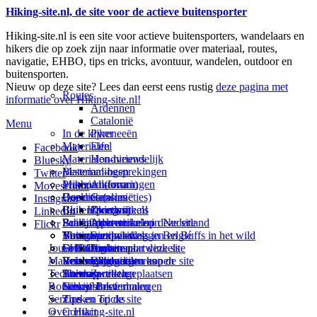
Hiking-site.nl, de site voor de actieve buitensporter
Hiking-site.nl is een site voor actieve buitensporters, wandelaars en
hikers die op zoek zijn naar informatie over materiaal, routes,
navigatie, EHBO, tips en tricks, avontuur, wandelen, outdoor en
buitensporten.
Nieuw op deze site? Lees dan eerst eens rustig
deze pagina met
Routes
informatie over Hiking-site.nl!
Ardennen
Catalonië
Menu
In de kijker
Pyreneeën
Materialen
Eifel
Facebook
Materialen-nieuws
Hondvriendelijk
Bluesky
Materiaal-besprekingen
Bestemmingen
Twitter
Prikbord (forum)
Materiaal-ervaringen
Andorra
Movescount
Goodies (winacties)
Boekrecensies
Deze site
Catalonië
Instagram
Club Hiking-site.nl
Buitensportwinkels
Zweden
Over mij
LinkedIn
Schrijfblok-artikelen
Buitensportwinkels in Nederland
Paalkamperen
Adverteren op deze site
Flickr
Virtuele exposities
Buitensportwinkels in Belgié
Navigatie
Thema-artikelen
Summit-vlaggen en Buffs in het wild
Jouw Hiking-site.nl
Fotoalbums
Online buitensportwinkels
EHBO
Andorra
Linken naar deze site
Materialen: kiezen en kopen
Reisboekhandels
Verzorging
Buitensportvacatures
Catalonië
Wijzigingen aan de site
Technieken
Thema-artikelen
Buitensportstageplaatsen
Sitemap
Zweden
Routes en Bestemmingen
Schrijfblokverhalen
Links
Nieuwsbrief
Service
Tips en Tricks
Zoeken op de site
Over Hiking-site.nl
Contact