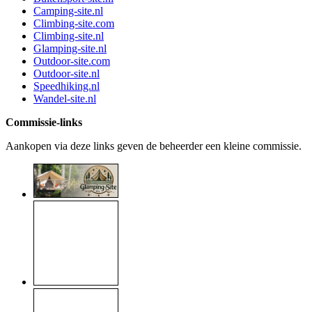
Camping-site.nl
Climbing-site.com
Climbing-site.nl
Glamping-site.nl
Outdoor-site.com
Outdoor-site.nl
Speedhiking.nl
Wandel-site.nl
Commissie-links
Aankopen via deze links geven de beheerder een kleine commissie.