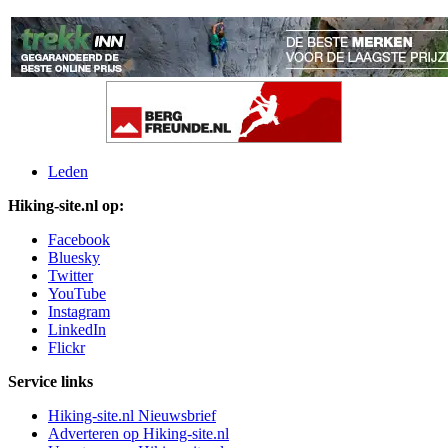
Leden
Hiking-site.nl op:
Facebook
Bluesky
Twitter
YouTube
Instagram
LinkedIn
Flickr
Service links
Hiking-site.nl Nieuwsbrief
Adverteren op Hiking-site.nl