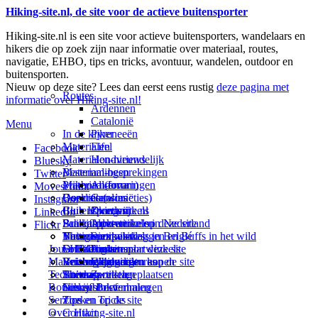
Hiking-site.nl, de site voor de actieve buitensporter
Hiking-site.nl is een site voor actieve buitensporters, wandelaars en
hikers die op zoek zijn naar informatie over materiaal, routes,
navigatie, EHBO, tips en tricks, avontuur, wandelen, outdoor en
buitensporten.
Nieuw op deze site? Lees dan eerst eens rustig
deze pagina met
Routes
informatie over Hiking-site.nl!
Ardennen
Catalonië
Menu
In de kijker
Pyreneeën
Materialen
Eifel
Facebook
Materialen-nieuws
Hondvriendelijk
Bluesky
Materiaal-besprekingen
Bestemmingen
Twitter
Prikbord (forum)
Materiaal-ervaringen
Andorra
Movescount
Goodies (winacties)
Boekrecensies
Deze site
Catalonië
Instagram
Club Hiking-site.nl
Buitensportwinkels
Zweden
Over mij
LinkedIn
Schrijfblok-artikelen
Buitensportwinkels in Nederland
Paalkamperen
Adverteren op deze site
Flickr
Virtuele exposities
Buitensportwinkels in Belgié
Navigatie
Thema-artikelen
Summit-vlaggen en Buffs in het wild
Jouw Hiking-site.nl
Fotoalbums
Online buitensportwinkels
EHBO
Andorra
Linken naar deze site
Materialen: kiezen en kopen
Reisboekhandels
Verzorging
Buitensportvacatures
Catalonië
Wijzigingen aan de site
Technieken
Thema-artikelen
Buitensportstageplaatsen
Sitemap
Zweden
Routes en Bestemmingen
Schrijfblokverhalen
Links
Nieuwsbrief
Service
Tips en Tricks
Zoeken op de site
Over Hiking-site.nl
Contact