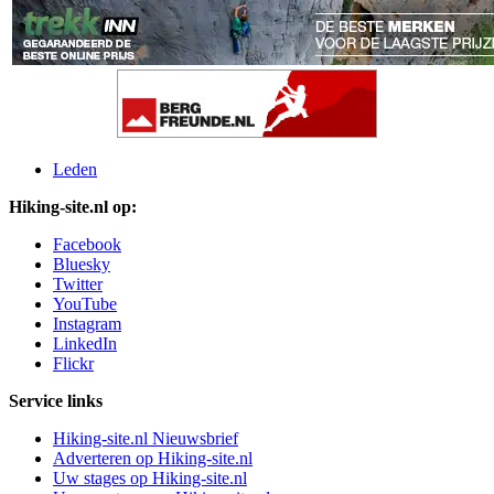
Leden
Hiking-site.nl op:
Facebook
Bluesky
Twitter
YouTube
Instagram
LinkedIn
Flickr
Service links
Hiking-site.nl Nieuwsbrief
Adverteren op Hiking-site.nl
Uw stages op Hiking-site.nl