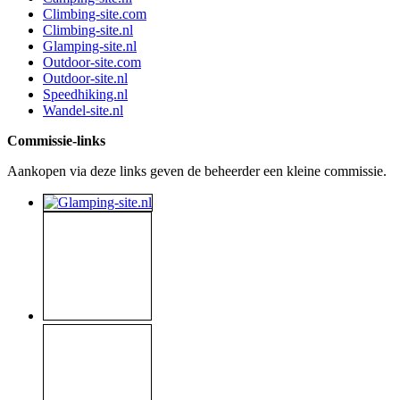
Climbing-site.com
Climbing-site.nl
Glamping-site.nl
Outdoor-site.com
Outdoor-site.nl
Speedhiking.nl
Wandel-site.nl
Commissie-links
Aankopen via deze links geven de beheerder een kleine commissie.