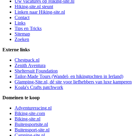
Uw vacatures op Hiking-site.nl
Hiking-site.nl steunt
Linken naar Hiking-site.nl
Contact
Links
Tips en Tricks
Sitemap
Zoeken
Externe links
Chestpack.nl
Zenith Aventura
Sheltersuit Foundation
Tailor-Made Tours (Wandel- en hikingtochten in Ierland)
Glamping-Site.nl, dé site voor liefhebbers van luxe kamperen
Koala's Crafts patchwork
Domeinen te koop
Adventureracing.nl
Biking-site.com
Biking-site.nl
Buitensportsite.nl
Buitensport-site.nl
Camping-site.nl