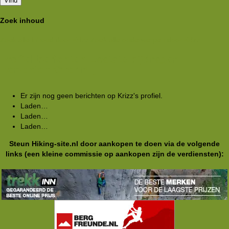
Vind
Zoek inhoud
Zoek alle inhoud door Krizz
Zoek alle onderwerpen door Krizz
Profiel berichten
Laatste bijdragen
Berichten
Over mij
Er zijn nog geen berichten op Krizz's profiel.
Laden…
Laden…
Laden…
Steun Hiking-site.nl door aankopen te doen via de volgende
links (een kleine commissie op aankopen zijn de verdiensten):