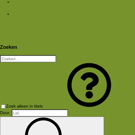
Media
Nieuwe media
Nieuwe reacties
Zoek media
Leden
Huidige bezoekers
Nieuwe profiel berichten
Aanmelden
Registreren
Wat is er nieuw
Zoeken
Zoeken
Zoek alleen in titels
Door: