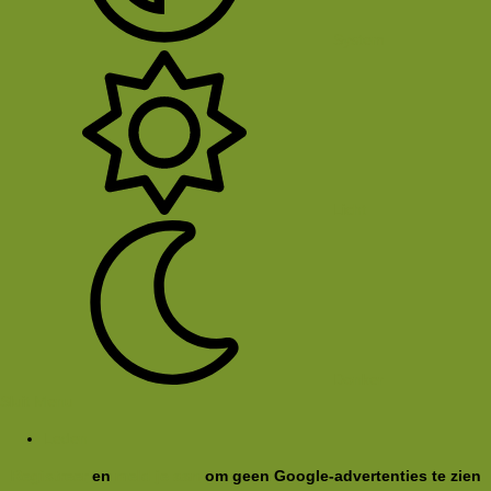
System
Licht
Donker
Sluit Menu
Leden
Registreer
en
meld je aan
om geen Google-advertenties te zien