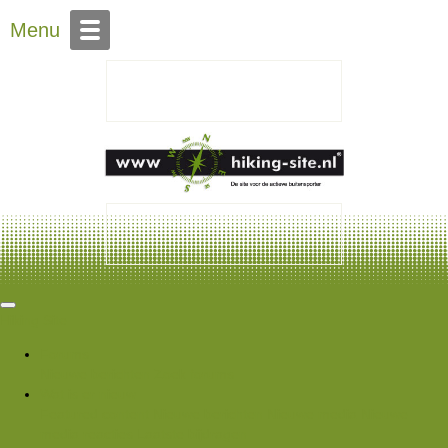
Over Hiking-site.nl
Menu
Hiking Site
Forums
Nieuwe berichten
Zoek forums
Wat is er nieuw
Featured content
Nieuwe berichten
Nieuwe media
Nieuwe
media reacties
Laatste bijdragen