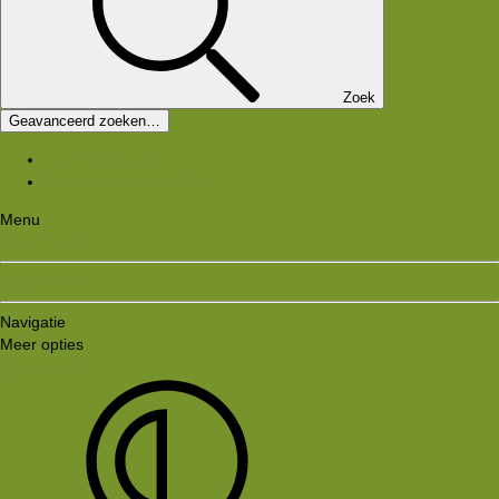
Zoek
Geavanceerd zoeken…
Huidige bezoekers
Nieuwe profiel berichten
Menu
Aanmelden
Registreren
Navigatie
Meer opties
Style variation