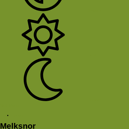
System
Licht
Donker
Sluit Menu
Leden
Melksnor