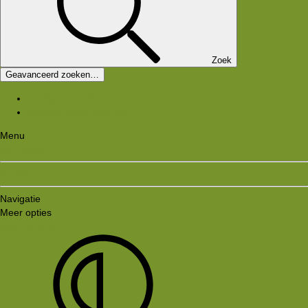
Zoek
Geavanceerd zoeken…
Huidige bezoekers
Nieuwe profiel berichten
Menu
Aanmelden
Registreren
Navigatie
Meer opties
Style variation