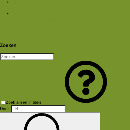
Media
Nieuwe media
Nieuwe reacties
Zoek media
Leden
Huidige bezoekers
Nieuwe profiel berichten
Aanmelden
Registreren
Wat is er nieuw
Zoeken
Zoeken
Zoek alleen in titels
Door: