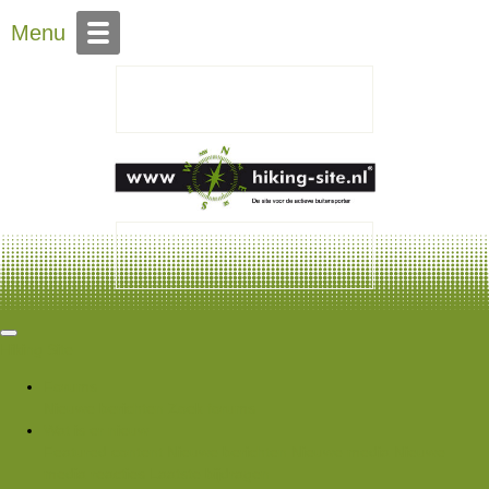
Over Hiking-site.nl
Menu
Hiking Site
Forums
Nieuwe berichten
Zoek forums
Wat is er nieuw
Featured content
Nieuwe berichten
Nieuwe media
Nieuwe
media reacties
Laatste bijdragen