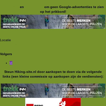
Registreer
en
meld je aan
om geen Google-advertenties te zien
op het prikbord!
Locatie
Antwerpen
Volgers
M
Steun Hiking-site.nl door aankopen te doen via de volgende
links (een kleine commissie op aankopen zijn de verdiensten):