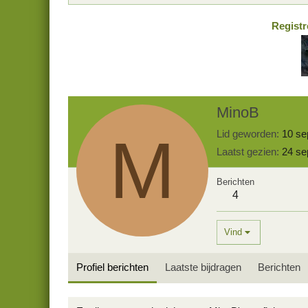
Registr
MinoB
M
Lid geworden
10 se
Laatst gezien
24 se
Berichten
4
Vind
Profiel berichten
Laatste bijdragen
Berichten