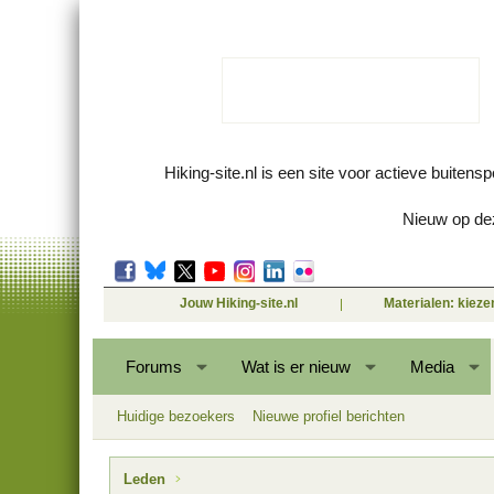
Hiking-site.nl is een site voor actieve buitens
Nieuw op dez
Jouw Hiking-site.nl
Materialen: kiez
Forums
Wat is er nieuw
Media
Huidige bezoekers
Nieuwe profiel berichten
Leden