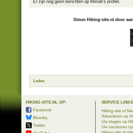
Er zijn nog geen berichten op MinoB's profiel.
Steun Hiking-site.nl door aa
Leden
HIKING-SITE.NL OP:
SERVICE LINKS
Facebook
Hiking-site.nl Ni
Adverteren op Hi
Bluesky
Uw stages op Hik
Twitter
Uw vacatures op 
Hiking-site.nl st