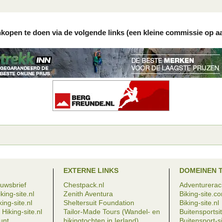
nkopen te doen via de volgende links (een kleine commissie op a
EXTERNE LINKS
DOMEINEN 
euwsbrief
Chestpack.nl
Adventureraci
king-site.nl
Zenith Aventura
Biking-site.c
ing-site.nl
Sheltersuit Foundation
Biking-site.nl
Hiking-site.nl
Tailor-Made Tours (Wandel- en
Buitensportsit
eunt
hikingtochten in Ierland)
Buitensport-si