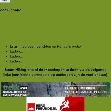
Vind
Zoek inhoud
Zoek alle inhoud door Renaat
Zoek alle onderwerpen door Renaat
Profiel berichten
Laatste bijdragen
Berichten
Over mij
Er zijn nog geen berichten op Renaat's profiel.
Laden…
Laden…
Laden…
Steun Hiking-site.nl door aankopen te doen via de volgende
links (een kleine commissie op aankopen zijn de verdiensten):