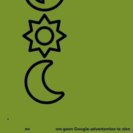
System
Licht
Donker
Sluit Menu
Leden
Registreer
en
meld je aan
om geen Google-advertenties te zien