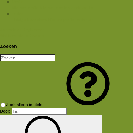
Media
Nieuwe media
Nieuwe reacties
Zoek media
Leden
Huidige bezoekers
Nieuwe profiel berichten
Aanmelden
Registreren
Wat is er nieuw
Zoeken
Zoeken
Zoek alleen in titels
Door: