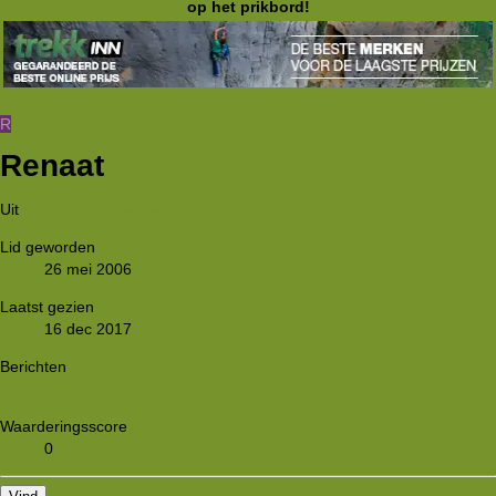
op het prikbord!
R
Renaat
Uit
Hoboken - Antwerpen, België.
Lid geworden
26 mei 2006
Laatst gezien
16 dec 2017
Berichten
19
Waarderingsscore
0