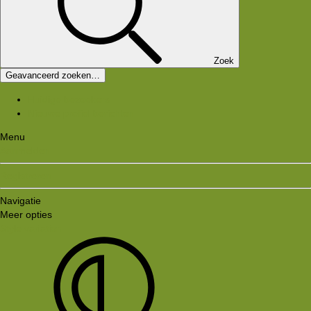
Zoek
Geavanceerd zoeken…
Huidige bezoekers
Nieuwe profiel berichten
Menu
Aanmelden
Registreren
Navigatie
Meer opties
Style variation