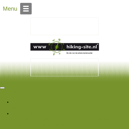
Over Hiking-site.nl
Menu
Hiking Site
Forums
Nieuwe berichten
Zoek forums
Wat is er nieuw
Featured content
Nieuwe berichten
Nieuwe media
Nieuwe
media reacties
Laatste bijdragen