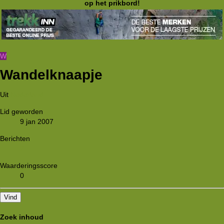
op het prikbord!
W
Wandelknaapje
Uit
Nederland.
Lid geworden
9 jan 2007
Berichten
2
Waarderingsscore
0
Vind
Zoek inhoud