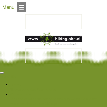
Over Hiking-site.nl
Menu
Hiking Site
Forums
Nieuwe berichten
Zoek forums
Wat is er nieuw
Featured content
Nieuwe berichten
Nieuwe media
Nieuwe
media reacties
Laatste bijdragen