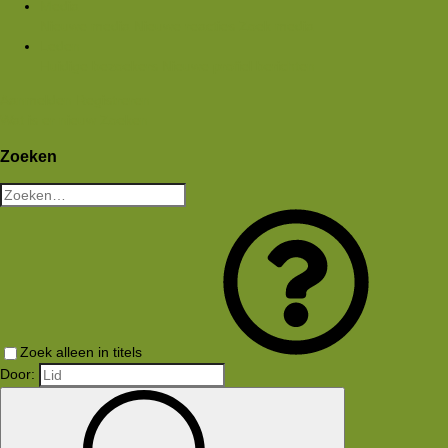
Media
Nieuwe media
Nieuwe reacties
Zoek media
Leden
Huidige bezoekers
Nieuwe profiel berichten
Aanmelden
Registreren
Wat is er nieuw
Zoeken
Zoeken
Zoek alleen in titels
Door: