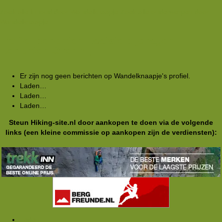
Zoek alle inhoud door Wandelknaapje
Zoek alle onderwerpen door
Wandelknaapje
Profiel berichten
Laatste bijdragen
Berichten
Over mij
Er zijn nog geen berichten op Wandelknaapje's profiel.
Laden…
Laden…
Laden…
Steun Hiking-site.nl door aankopen te doen via de volgende
links (een kleine commissie op aankopen zijn de verdiensten):
Leden