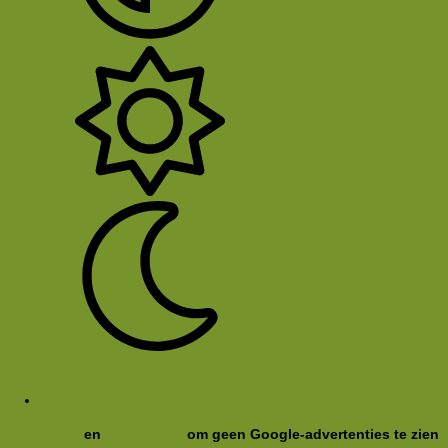
System
Licht
Donker
Sluit Menu
Leden
Registreer
en
meld je aan
om geen Google-advertenties te zien