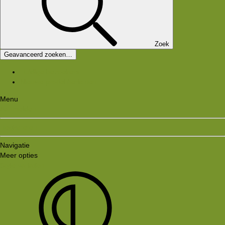
Zoek
Geavanceerd zoeken…
Huidige bezoekers
Nieuwe profiel berichten
Menu
Aanmelden
Registreren
Navigatie
Meer opties
Style variation