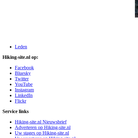
Leden
Hiking-site.nl op:
Facebook
Bluesky
Twitter
YouTube
Instagram
LinkedIn
Flickr
Service links
Hiking-site.nl Nieuwsbrief
Adverteren op Hiking-site.nl
Uw stages op Hiking-site.nl