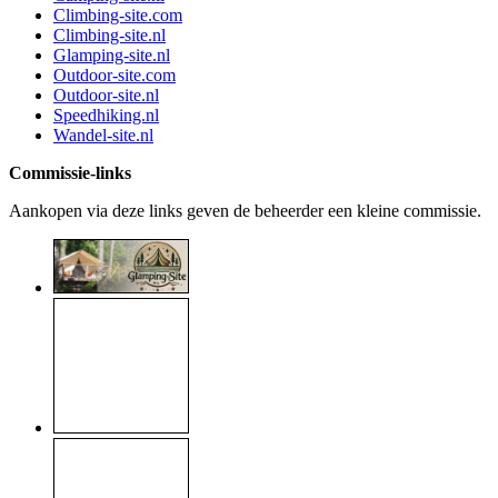
Climbing-site.com
Climbing-site.nl
Glamping-site.nl
Outdoor-site.com
Outdoor-site.nl
Speedhiking.nl
Wandel-site.nl
Commissie-links
Aankopen via deze links geven de beheerder een kleine commissie.