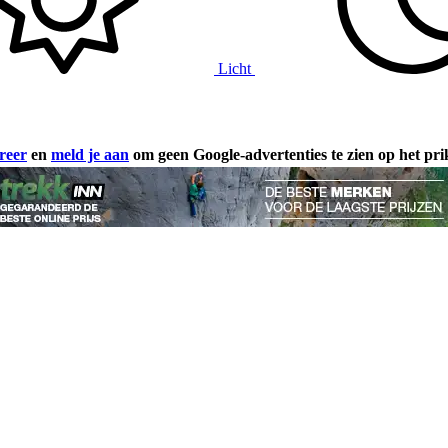
Licht
reer
en
meld je aan
om geen Google-advertenties te zien op het pr