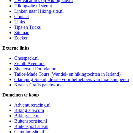
Uw vacatures op Hiking-site.nl
Hiking-site.nl steunt
Linken naar Hiking-site.nl
Contact
Links
Tips en Tricks
Sitemap
Zoeken
Externe links
Chestpack.nl
Zenith Aventura
Sheltersuit Foundation
Tailor-Made Tours (Wandel- en hikingtochten in Ierland)
Glamping-Site.nl, dé site voor liefhebbers van luxe kamperen
Koala's Crafts patchwork
Domeinen te koop
Adventureracing.nl
Biking-site.com
Biking-site.nl
Buitensportsite.nl
Buitensport-site.nl
Camping-site.nl