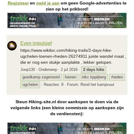
Registreer
en
meld je aan
om geen Google-advertenties te
zien op het prikbord!
Even impulsief
https://www.wikiloc.com/hiking-trails/2-days-hike-
ugchelen-loenen-rheden-26274911 juiste wandel maat ,
die er nog een stukje aanplakte , lekker gelopen.
Joop130
Onderwerp
2 jul 2018
2
days
hike
goedkamp zegenoord
loenen
ntkc kppijberg
rheden
ugchelen
Reacties: 8
Forum:
Rond het kampvuur
Steun Hiking-site.nl door aankopen te doen via de
volgende links (een kleine commissie op aankopen zijn
de verdiensten):