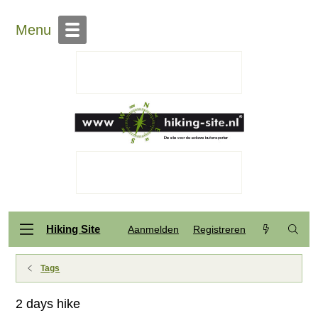
Menu
Hiking Site
Aanmelden
Registreren
Tags
2 days hike