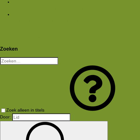
Media
Nieuwe media
Nieuwe reacties
Zoek media
Leden
Huidige bezoekers
Nieuwe profiel berichten
Aanmelden
Registreren
Wat is er nieuw
Zoeken
Zoeken
Zoek alleen in titels
Door: