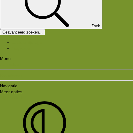
Zoek
Geavanceerd zoeken…
Laatste bijdragen
Registreer
Menu
Aanmelden
Registreren
Navigatie
Meer opties
Style variation