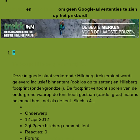
Registreer
en
meld je aan
om geen Google-advertenties te zien
op het prikbord!
B
Te koop: Hilleberg Nammatj 2GT
Deze in goede staat verkerende Hilleberg trekkerstent wordt
geleverd inclusief binnentent (ook los op te zetten) en Hilleberg
footprint (onder/grondzeil). De footprint vertoont sporen van de
ondergrond waarop de tent heeft gestaan (aarde, gras) maar is
helemaal heel, net als de tent. Slechts 4...
B.P.Willems
Onderwerp
12 apr 2012
2gt
2pers
hilleberg
nammatj
tent
Reacties: 0
Forum:
Buitensportmarkt