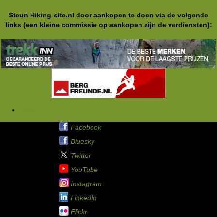
Steun Hiking-site.nl door aankopen te doen via de volgende
links (een kleine commissie op aankopen zijn de verdiensten):
Tags
Hiking-site.nl op:
Facebook
Bluesky
Twitter
YouTube
Instagram
LinkedIn
Flickr