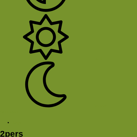
System
Licht
Donker
Sluit Menu
Tags
2pers