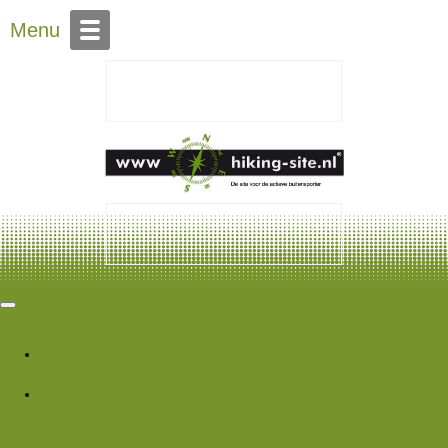
Over Hiking-site.nl
Menu
Hiking Site
Forums
Nieuwe berichten
Zoek forums
Wat is er nieuw
Featured content
Nieuwe berichten
Nieuwe media
Nieuwe
media reacties
Laatste bijdragen