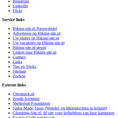
Instagram
LinkedIn
Flickr
Service links
Hiking-site.nl Nieuwsbrief
Adverteren op Hiking-site.nl
Uw stages op Hiking-site.nl
Uw vacatures op Hiking-site.nl
Hiking-site.nl steunt
Linken naar Hiking-site.nl
Contact
Links
Tips en Tricks
Sitemap
Zoeken
Externe links
Chestpack.nl
Zenith Aventura
Sheltersuit Foundation
Tailor-Made Tours (Wandel- en hikingtochten in Ierland)
Glamping-Site.nl, dé site voor liefhebbers van luxe kamperen
Koala's Crafts patchwork