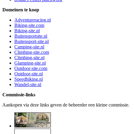
Domeinen te koop
Adventureracing.nl
Biking-site.com
Biking-site.nl
Buitensportsite.nl
Buitensport-site.nl
Camping-site.nl
Climbing-site.com
Climbing-site.nl
Glamping-site.nl
Outdoor-site.com
Outdoor-site.nl
Speedhiking.nl
Wandel-site.nl
Commissie-links
Aankopen via deze links geven de beheerder een kleine commissie.