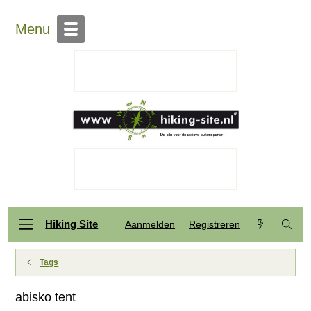
Menu
Hiking Site
Aanmelden
Registreren
Tags
abisko tent