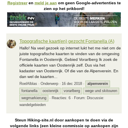
Registreer
en
meld je aan
om geen Google-advertenties te
zien op het prikbord!
Topografische kaart(en) gezocht Fontanella (A)
Hallo! Na veel gezoek op internet lukt het me niet om de
juiste topografische kaarten te vinden van de omgeving
Fontanella in Oostenrijk. Gebied Vorarlberg Ik zoek de
officiele kaarten van Oostenrijk zelf. Dus via het
kadaster van Oostenrijk. Of die van de Alpenverein. En
dan wel de kaarten...
RoelAlblas
Onderwerp
16 dec 2018
alpenverein
fontanella
oostenrijk
vorarlberg
wege und skitouren
wegmarkierung
Reacties: 6
Forum:
Discussie:
wandelgebieden
Steun Hiking-site.nl door aankopen te doen via de
volgende links (een kleine commissie op aankopen zijn