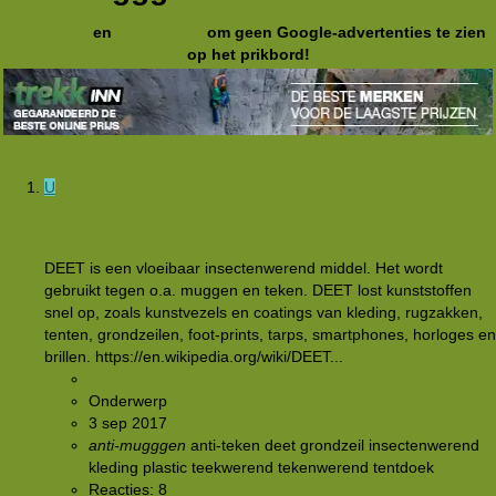
Registreer
en
meld je aan
om geen Google-advertenties te zien
op het prikbord!
U
DEET lost kunststoffen op
DEET is een vloeibaar insectenwerend middel. Het wordt
gebruikt tegen o.a. muggen en teken. DEET lost kunststoffen
snel op, zoals kunstvezels en coatings van kleding, rugzakken,
tenten, grondzeilen, foot-prints, tarps, smartphones, horloges en
brillen. https://en.wikipedia.org/wiki/DEET...
Uman
Onderwerp
3 sep 2017
anti-mugggen
anti-teken
deet
grondzeil
insectenwerend
kleding
plastic
teekwerend
tekenwerend
tentdoek
Reacties: 8