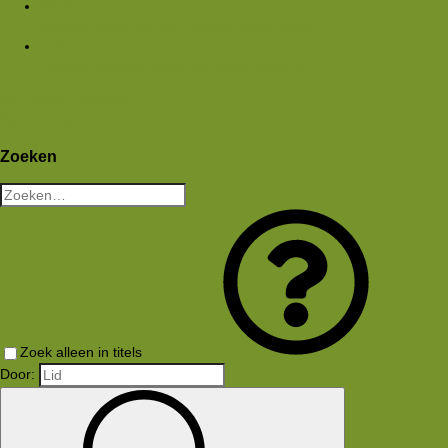
Media
Nieuwe media
Nieuwe reacties
Zoek media
Leden
Huidige bezoekers
Nieuwe profiel berichten
Aanmelden
Registreren
Wat is er nieuw
Zoeken
Zoeken
Zoek alleen in titels
Door: