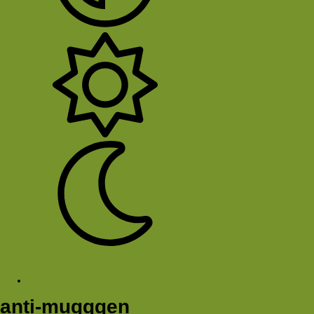
System
Licht
Donker
Sluit Menu
Tags
anti-mugggen