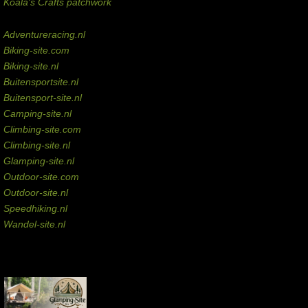
Koala's Crafts patchwork
Domeinen te koop
Adventureracing.nl
Biking-site.com
Biking-site.nl
Buitensportsite.nl
Buitensport-site.nl
Camping-site.nl
Climbing-site.com
Climbing-site.nl
Glamping-site.nl
Outdoor-site.com
Outdoor-site.nl
Speedhiking.nl
Wandel-site.nl
Commissie-links
Aankopen via deze links geven de beheerder een kleine commissie.