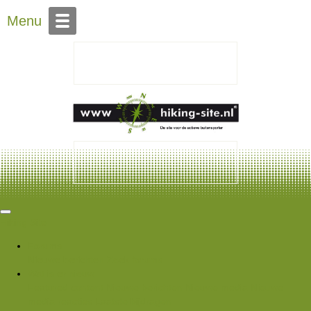
Over Hiking-site.nl
Menu
Hiking Site
Forums
Nieuwe berichten
Zoek forums
Wat is er nieuw
Featured content
Nieuwe berichten
Nieuwe media
Nieuwe
media reacties
Laatste bijdragen