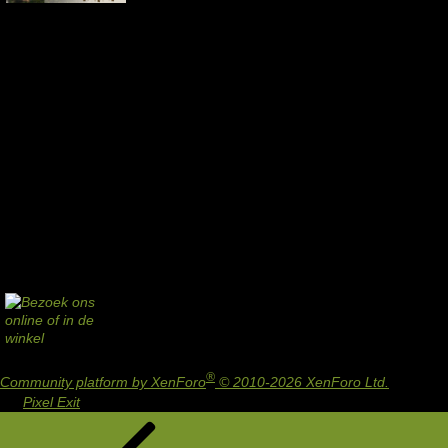
®
Community platform by XenForo
© 2010-2026 XenForo Ltd.
Design
by:
Pixel Exit