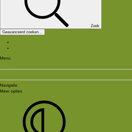
Zoek
Geavanceerd zoeken…
Laatste bijdragen
Registreer
Menu
Aanmelden
Registreren
Navigatie
Meer opties
Style variation