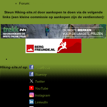
Forum:
Discussie: materialen
Steun Hiking-site.nl door aankopen te doen via de volgende
links (een kleine commissie op aankopen zijn de verdiensten):
Tags
Hiking-site.nl op:
Facebook
Bluesky
Twitter
YouTube
Instagram
LinkedIn