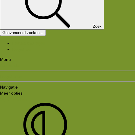
Zoek
Geavanceerd zoeken…
Laatste bijdragen
Registreer
Menu
Aanmelden
Registreren
Navigatie
Meer opties
Style variation