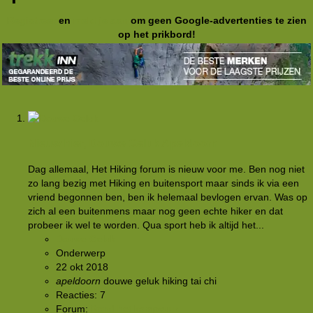
Registreer
en
meld je aan
om geen Google-advertenties te zien
op het prikbord!
Nieuw hier, Douwe Geluk Apeldoorn
Dag allemaal, Het Hiking forum is nieuw voor me. Ben nog niet
zo lang bezig met Hiking en buitensport maar sinds ik via een
vriend begonnen ben, ben ik helemaal bevlogen ervan. Was op
zich al een buitenmens maar nog geen echte hiker en dat
probeer ik wel te worden. Qua sport heb ik altijd het...
Douwe Geluk
Onderwerp
22 okt 2018
apeldoorn
douwe geluk
hiking
tai chi
Reacties: 7
Forum:
Rond het kampvuur