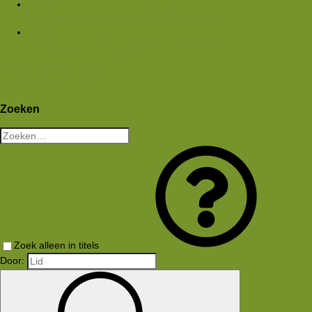
Media
Nieuwe media
Nieuwe reacties
Zoek media
Leden
Huidige bezoekers
Nieuwe profiel berichten
Aanmelden
Registreren
Wat is er nieuw
Zoeken
Zoeken
Zoek alleen in titels
Door: