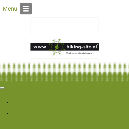
Over Hiking-site.nl
Menu
Hiking Site
Forums
Nieuwe berichten
Zoek forums
Wat is er nieuw
Featured content
Nieuwe berichten
Nieuwe media
Nieuwe
media reacties
Laatste bijdragen