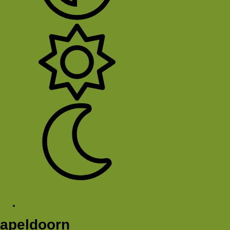
System
Licht
Donker
Sluit Menu
Tags
apeldoorn