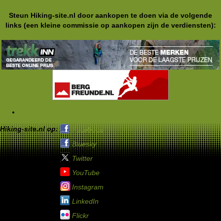
Steun Hiking-site.nl door aankopen te doen via de volgende
links (een kleine commissie op aankopen zijn de verdiensten):
Tags
Hiking-site.nl op:
Facebook
Bluesky
Twitter
YouTube
Instagram
LinkedIn
Flickr