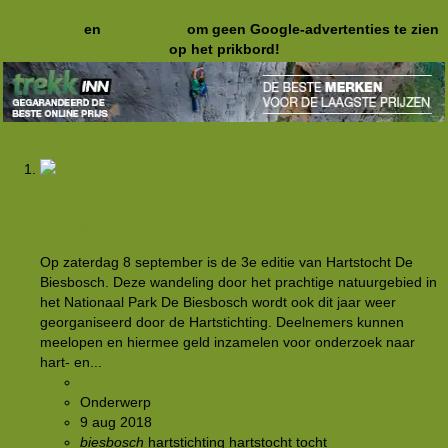
Registreer
en
meld je aan
om geen Google-advertenties te zien
op het prikbord!
INGEZONDEN: Hartstichting organiseert Hartstocht
De Biesbosch
Op zaterdag 8 september is de 3e editie van Hartstocht De
Biesbosch. Deze wandeling door het prachtige natuurgebied in
het Nationaal Park De Biesbosch wordt ook dit jaar weer
georganiseerd door de Hartstichting. Deelnemers kunnen
meelopen en hiermee geld inzamelen voor onderzoek naar
hart- en...
Rkoome
Onderwerp
9 aug 2018
biesbosch
hartstichting
hartstocht
tocht