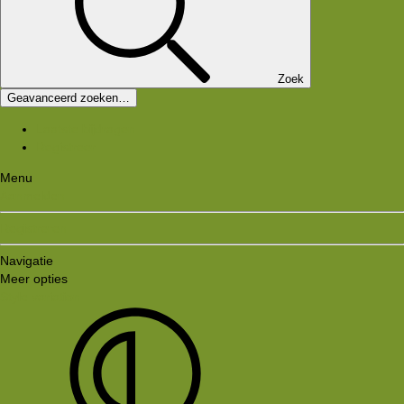
Zoek
Geavanceerd zoeken…
Laatste bijdragen
Registreer
Menu
Aanmelden
Registreren
Navigatie
Meer opties
Style variation