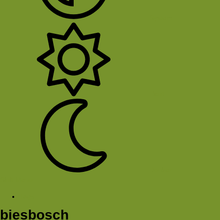
System
Licht
Donker
Sluit Menu
Tags
biesbosch