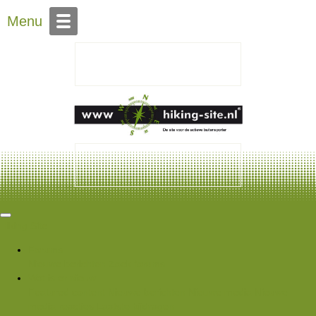
Over Hiking-site.nl
Menu
Hiking Site
Forums
Nieuwe berichten
Zoek forums
Wat is er nieuw
Featured content
Nieuwe berichten
Nieuwe media
Nieuwe
media reacties
Laatste bijdragen