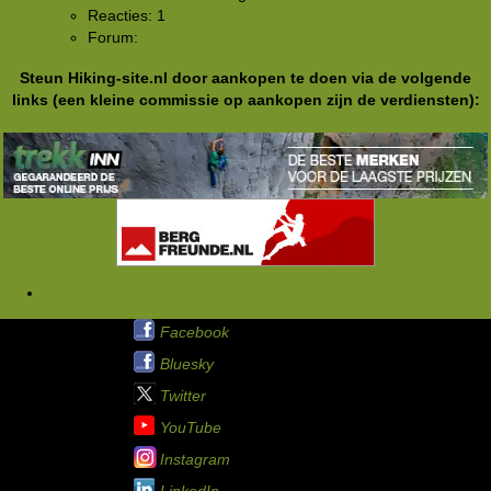
Reacties: 1
Forum:
Rond het kampvuur
Steun Hiking-site.nl door aankopen te doen via de volgende
links (een kleine commissie op aankopen zijn de verdiensten):
Tags
Hiking-site.nl op:
Facebook
Bluesky
Twitter
YouTube
Instagram
LinkedIn