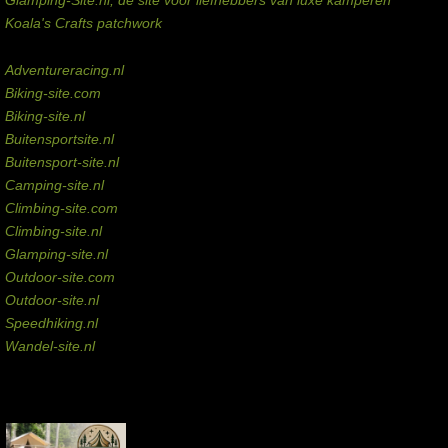
Koala's Crafts patchwork
Domeinen te koop
Adventureracing.nl
Biking-site.com
Biking-site.nl
Buitensportsite.nl
Buitensport-site.nl
Camping-site.nl
Climbing-site.com
Climbing-site.nl
Glamping-site.nl
Outdoor-site.com
Outdoor-site.nl
Speedhiking.nl
Wandel-site.nl
Commissie-links
Aankopen via deze links geven de beheerder een kleine commissie.