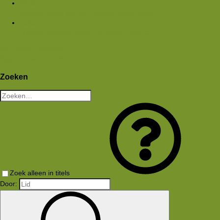
Media
Nieuwe media
Nieuwe reacties
Zoek media
Leden
Huidige bezoekers
Nieuwe profiel berichten
Aanmelden
Registreren
Wat is er nieuw
Zoeken
Zoeken
Zoek alleen in titels
Door: