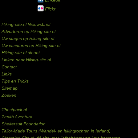
Flickr
Service links
Hiking-site.nl Nieuwsbrief
Adverteren op Hiking-site.nl
Uw stages op Hiking-site.nl
Uw vacatures op Hiking-site.nl
Hiking-site.nl steunt
Linken naar Hiking-site.nl
Contact
Links
Tips en Tricks
Sitemap
Zoeken
Externe links
Chestpack.nl
Zenith Aventura
Sheltersuit Foundation
Tailor-Made Tours (Wandel- en hikingtochten in Ierland)
Glamping-Site.nl, dé site voor liefhebbers van luxe kamperen